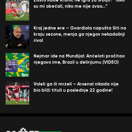
Zašto Rade Krunić ne igra za Srbiju? “Iako
su mi obećali, niko me nije zvao…”
Kraj jedne ere – Gvardiola napušta Siti na
kraju sezone, menja ga njegov nekadašnji
rival
Nejmar ide na Mundijal: Anćeloti pročitao
njegovo ime, Brazil u delirijumu (VIDEO)
Voleli ga ili mrzeli – Arsenal nikada nije
bio bliži tituli u poslednje 22 godine!