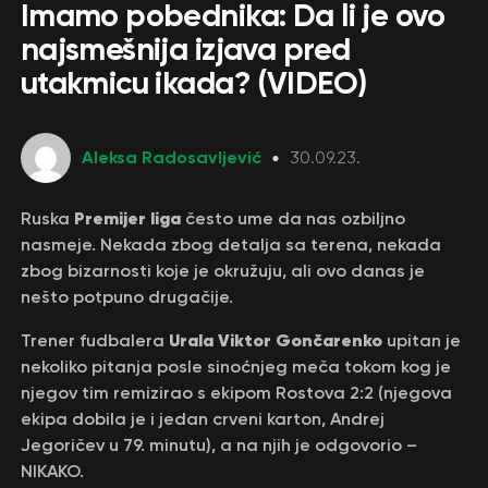
Imamo pobednika: Da li je ovo
najsmešnija izjava pred
utakmicu ikada? (VIDEO)
Aleksa Radosavljević
30.09.23.
Premijer liga
Ruska
često ume da nas ozbiljno
nasmeje. Nekada zbog detalja sa terena, nekada
zbog bizarnosti koje je okružuju, ali ovo danas je
nešto potpuno drugačije.
Urala Viktor Gončarenko
Trener fudbalera
upitan je
nekoliko pitanja posle sinoćnjeg meča tokom kog je
njegov tim remizirao s ekipom Rostova 2:2 (njegova
ekipa dobila je i jedan crveni karton, Andrej
Jegoričev u 79. minutu), a na njih je odgovorio –
NIKAKO.