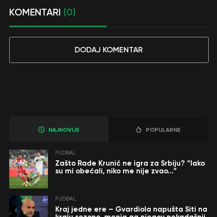
KOMENTARI
(0)
DODAJ KOMENTAR
NAJNOVIJE
POPULARNE
FUDBAL
Zašto Rade Krunić ne igra za Srbiju? “Iako
su mi obećali, niko me nije zvao…”
FUDBAL
Kraj jedne ere – Gvardiola napušta Siti na