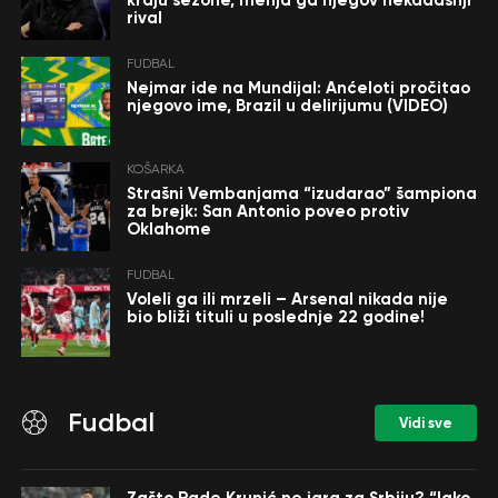
kraju sezone, menja ga njegov nekadašnji
rival
FUDBAL
Nejmar ide na Mundijal: Anćeloti pročitao
njegovo ime, Brazil u delirijumu (VIDEO)
KOŠARKA
Strašni Vembanjama “izudarao” šampiona
za brejk: San Antonio poveo protiv
Oklahome
FUDBAL
Voleli ga ili mrzeli – Arsenal nikada nije
bio bliži tituli u poslednje 22 godine!
Fudbal
Vidi sve