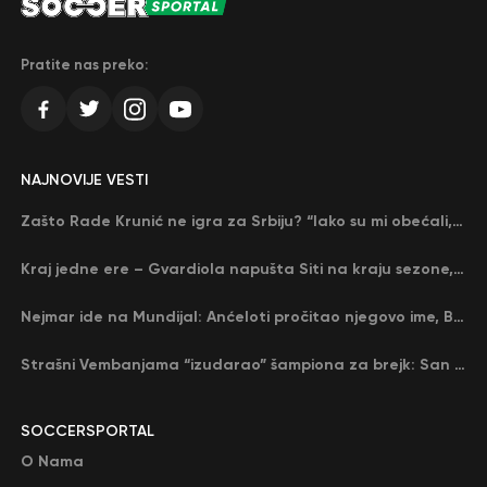
Pratite nas preko:
NAJNOVIJE VESTI
Zašto Rade Krunić ne igra za Srbiju? “Iako su mi obećali, niko me nije zvao…”
Kraj jedne ere – Gvardiola napušta Siti na kraju sezone, menja ga njegov nekadašnji rival
Nejmar ide na Mundijal: Anćeloti pročitao njegovo ime, Brazil u delirijumu (VIDEO)
Strašni Vembanjama “izudarao” šampiona za brejk: San Antonio poveo protiv Oklahome
SOCCERSPORTAL
O Nama