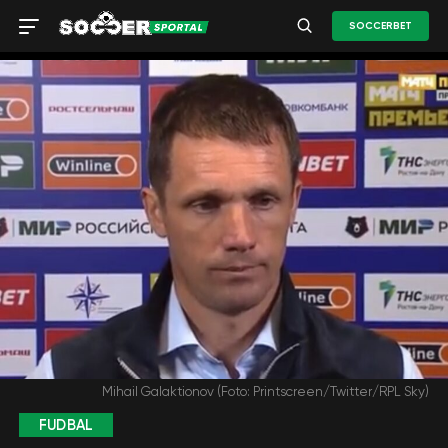
SOCCERBET
Mihail Galaktionov (Foto: Printscreen/Twitter/RPL Sky)
FUDBAL