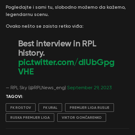
Pogledajte i sami tu, slobodno možemo da kažemo,
legendarnu scenu.
Ovako nešto se zaista retko viđa:
Best interview in RPL
history.
pic.twitter.com/dIUbGpg
VHE
— RPL Sky (@RPLNews_eng)
September 29, 2023
TAGOVI:
FK ROSTOV
FK URAL
PREMIJER LIGA RUSIJE
RUSKA PREMIJER LIGA
VIKTOR GONČARENKO