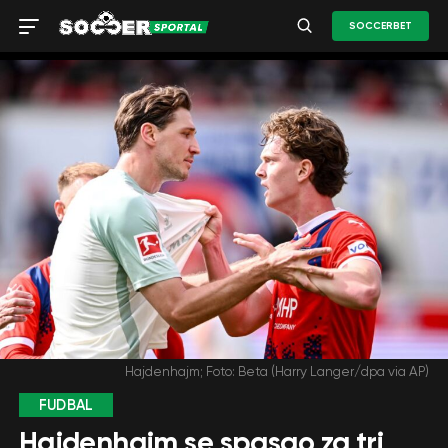
SOCCERBET
Hajdenhajm; Foto: Beta (Harry Langer/dpa via AP)
FUDBAL
Hajdenhajm se spasao za tri