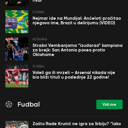
rival
FUDBAL
Nejmar ide na Mundijal: Anćeloti pročitao
njegovo ime, Brazil u delirijumu (VIDEO)
KOŠARKA
Strašni Vembanjama “izudarao” šampiona
za brejk: San Antonio poveo protiv
Oklahome
FUDBAL
Voleli ga ili mrzeli – Arsenal nikada nije
bio bliži tituli u poslednje 22 godine!
Fudbal
Vidi sve
Zašto Rade Krunić ne igra za Srbiju? “Iako