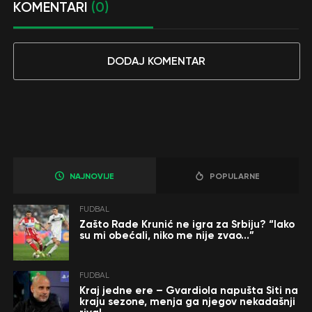
KOMENTARI
(0)
DODAJ KOMENTAR
NAJNOVIJE
POPULARNE
FUDBAL
Zašto Rade Krunić ne igra za Srbiju? “Iako
su mi obećali, niko me nije zvao…”
FUDBAL
Kraj jedne ere – Gvardiola napušta Siti na
kraju sezone, menja ga njegov nekadašnji