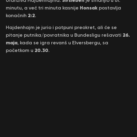
ofanziva Hajdenhajma.
je smanjio u 61.
Honsak
minutu, a već tri minuta kasnije
postavlja
2:2
konačnih
.
Hajdenhajm je jurio i potpuni preokret, ali će se
26.
pitanje putnika/povratnika u Bundesligu rešavati
maja
, kada se igra revanš u Elversbergu, sa
20.30
početkom u
.