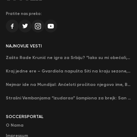
Pratite nas preko:
NAJNOVIJE VESTI
Zašto Rade Krunić ne igra za Srbiju? “Iako su mi obećali, niko me nije zvao…”
Kraj jedne ere – Gvardiola napušta Siti na kraju sezone, menja ga njegov nekadašnji rival
Nejmar ide na Mundijal: Anćeloti pročitao njegovo ime, Brazil u delirijumu (VIDEO)
Strašni Vembanjama “izudarao” šampiona za brejk: San Antonio poveo protiv Oklahome
SOCCERSPORTAL
O Nama
Impressum