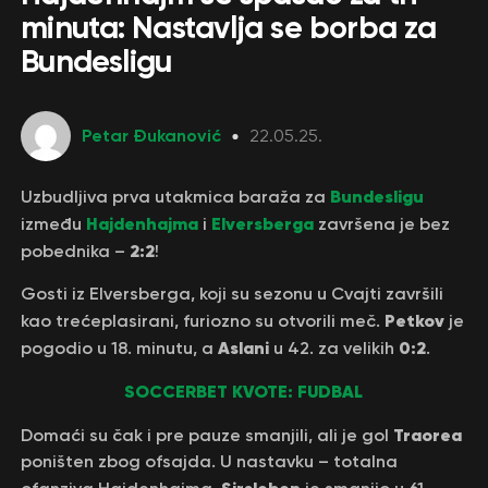
minuta: Nastavlja se borba za
Bundesligu
Petar Đukanović
22.05.25.
Bundesligu
Uzbudljiva prva utakmica baraža za
Hajdenhajma
Elversberga
između
i
završena je bez
2:2
pobednika –
!
Gosti iz Elversberga, koji su sezonu u Cvajti završili
Petkov
kao trećeplasirani, furiozno su otvorili meč.
je
Aslani
0:2
pogodio u 18. minutu, a
u 42. za velikih
.
SOCCERBET KVOTE: FUDBAL
Traorea
Domaći su čak i pre pauze smanjili, ali je gol
poništen zbog ofsajda. U nastavku – totalna
Sirsleben