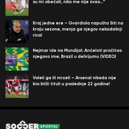
su mi obećali, niko me nije zvao…”
Kraj jedne ere – Gvardiola napušta Siti na
kraju sezone, menja ga njegov nekadašnji
rival
Nejmar ide na Mundijal: Anćeloti pročitao
njegovo ime, Brazil u delirijumu (VIDEO)
Voleli ga ili mrzeli – Arsenal nikada nije
bio bliži tituli u poslednje 22 godine!