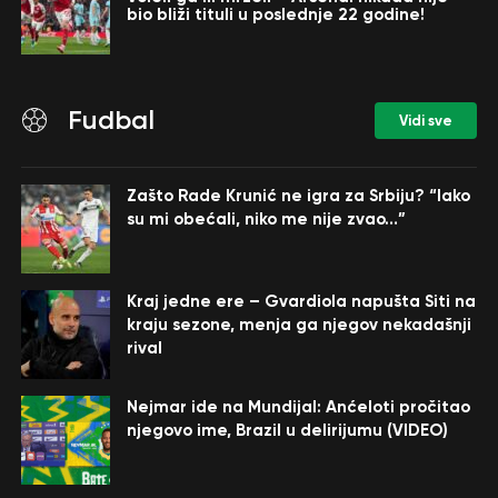
bio bliži tituli u poslednje 22 godine!
Fudbal
Vidi sve
Zašto Rade Krunić ne igra za Srbiju? “Iako
su mi obećali, niko me nije zvao…”
Kraj jedne ere – Gvardiola napušta Siti na
kraju sezone, menja ga njegov nekadašnji
rival
Nejmar ide na Mundijal: Anćeloti pročitao
njegovo ime, Brazil u delirijumu (VIDEO)