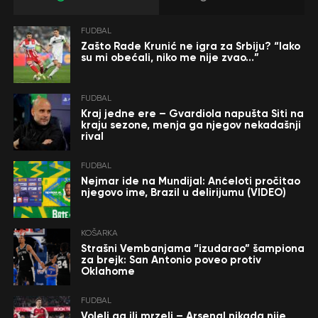
FUDBAL
Zašto Rade Krunić ne igra za Srbiju? “Iako
su mi obećali, niko me nije zvao…”
FUDBAL
Kraj jedne ere – Gvardiola napušta Siti na
kraju sezone, menja ga njegov nekadašnji
rival
FUDBAL
Nejmar ide na Mundijal: Anćeloti pročitao
njegovo ime, Brazil u delirijumu (VIDEO)
KOŠARKA
Strašni Vembanjama “izudarao” šampiona
za brejk: San Antonio poveo protiv
Oklahome
FUDBAL
Voleli ga ili mrzeli – Arsenal nikada nije