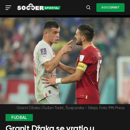
SOCCERBET
Granit Džaka i Dušan Tadić, Švajcarska - Srbija; Foto: MN Press
FUDBAL
Granit Džaka se vratio u