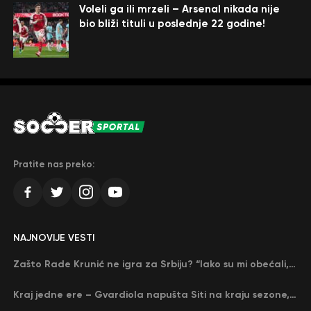
Voleli ga ili mrzeli – Arsenal nikada nije
bio bliži tituli u poslednje 22 godine!
Pratite nas preko:
NAJNOVIJE VESTI
Zašto Rade Krunić ne igra za Srbiju? “Iako su mi obećali, niko me nije zvao…”
Kraj jedne ere – Gvardiola napušta Siti na kraju sezone, menja ga njegov nekadašnji rival