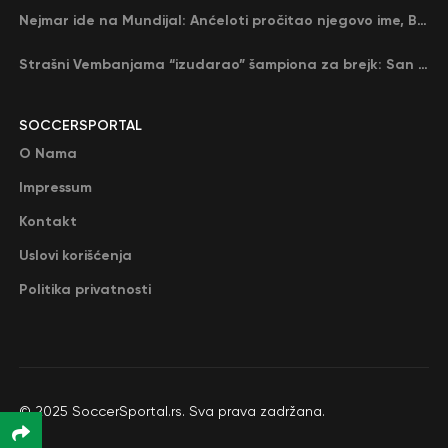
Nejmar ide na Mundijal: Anćeloti pročitao njegovo ime, Brazil u delirijumu (VIDEO)
Strašni Vembanjama “izudarao” šampiona za brejk: San Antonio poveo protiv Oklahome
SOCCERSPORTAL
O Nama
Impressum
Kontakt
Uslovi korišćenja
Politika privatnosti
© 2025 SoccerSportal.rs. Sva prava zadržana.