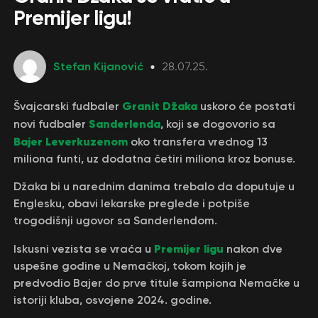
Premijer ligu!
Stefan Kijanović
28.07.25.
Granit Džaka
Švajcarski fudbaler
uskoro će postati
Sanderlenda
novi fudbaler
, koji se dogovorio sa
Bajer Leverkuzenom
oko transfera vrednog 13
miliona funti, uz dodatna četiri miliona kroz bonuse.
Džaka bi u narednim danima trebalo da doputuje u
Englesku, obavi lekarske preglede i potpiše
trogodišnji ugovor sa Sanderlendom.
Premijer ligu
Iskusni vezista se vraća u
nakon dve
uspešne godine u Nemačkoj, tokom kojih je
predvodio Bajer do prve titule šampiona Nemačke u
istoriji kluba, osvojene 2024. godine.