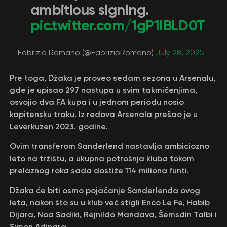
ambitious signing.
pic.twitter.com/1gP1IBLD0T
— Fabrizio Romano (@FabrizioRomano)
July 28, 2025
Pre toga, Džaka je proveo sedam sezona u Arsenalu,
gde je upisao 297 nastupa u svim takmičenjima,
osvojio dva FA kupa i u jednom periodu nosio
kapitensku traku. Iz redova Arsenala prešao je u
Leverkuzen 2023. godine.
Ovim transferom Sanderlend nastavlja ambiciozno
leto na tržištu, a ukupna potrošnja kluba tokom
prelaznog roka sada dostiže 114 miliona funti.
Džaka će biti osmo pojačanje Sanderlenda ovog
leta, nakon što su u klub već stigli Enco Le Fe, Habib
Dijara, Noa Sadiki, Rejnildo Mandava, Šemsdin Talbi i
Simon Adingra.