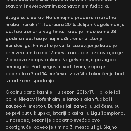
stavom i neverovatnim poznavanjem fudbala.
Stoga su u upravi Hofenhajma preduzeli izuzetno
hrabar korak i 11. februara 2016. Julijan Nagelsman je
postao trener prvog tima. Tada je imao samo 28
godina i postao je najmlađi trener u istoriji
Bundeslige. Prihvatio je veliki izazov, jer je kada je
preuzeo tim bio na 17. mestu na tabeli i zaostajao je
7 bodova za opstankom. Nagelsman je postigao
nemoguće. Pod njegovim vođstvom, ekipa je
pobedila u 7 od 14 mečeva i završila takmičenje bod
iznad zone ispadanja.
Godinu dana kasnije – u sezoni 2016/17. – bilo je još
bolje. Njegov Hofenhajm je igrao sjajan fudbal i
zauzeo 4. mesto u Bundesligi, zahvaljujući čemu su
se prvi put u klupskoj istoriji plasirali u Ligu šampiona.
U narednoj sezoni je dodatno uvećao ovo
dostignuće: odveo je tim na 3. mesto u ligi. Sjajno