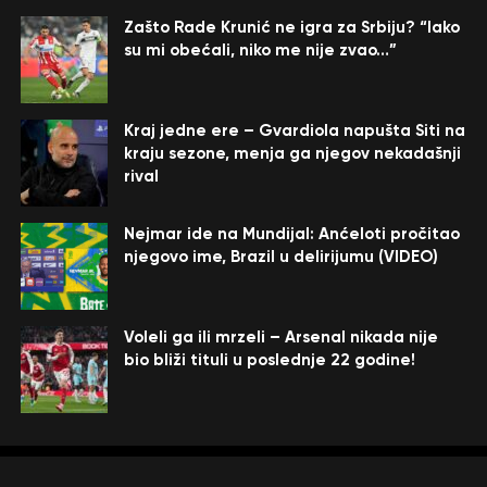
Zašto Rade Krunić ne igra za Srbiju? “Iako
su mi obećali, niko me nije zvao…”
Kraj jedne ere – Gvardiola napušta Siti na
kraju sezone, menja ga njegov nekadašnji
rival
Nejmar ide na Mundijal: Anćeloti pročitao
njegovo ime, Brazil u delirijumu (VIDEO)
Voleli ga ili mrzeli – Arsenal nikada nije
bio bliži tituli u poslednje 22 godine!