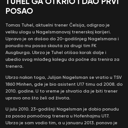
TUHEL GA OTKRIO I DAO PRVI
POSAO
Tomas Tuhel, aktuelni trener Čelsija, odigrao je
veliku ulogu u Nagelsmanovoj trenerskoj karijeri.
Upravo je on došao do 20-godišnjeg Nagelsmana i
ponudio mu posao skauta za drugi tim FK
Ausgburga. Ubrzo je Tuhel otišao korak dalje i
ubedio svog mlađeg kolegu da počne da trenira za
trenera.
Ubrzo nakon toga, Julijan Nagelsman se vratio u TSV
1860 Minhen, gde je bio asistent U17 timu od 2008. do
2010. godine. U to vreme je shvatio da je biti trener
upravo ono što želi od života.
U julu 2010. 23-godišnji Nagelsman je dobio ponudu
za posao pomoćnog trenera u Hofenhajmu U17.
Ubrzo je sam vodio tim, a u januaru 2013. ponovo je