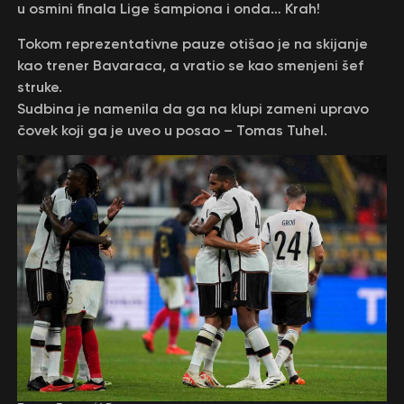
u osmini finala Lige šampiona i onda… Krah!
Tokom reprezentativne pauze otišao je na skijanje
kao trener Bavaraca, a vratio se kao smenjeni šef
struke.
Sudbina je namenila da ga na klupi zameni upravo
čovek koji ga je uveo u posao – Tomas Tuhel.