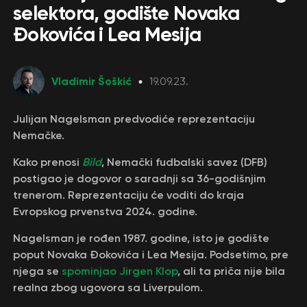
selektora, godište Novaka
Đokovića i Lea Mesija
Vladimir Šoškić
19.09.23.
Julijan Nagelsman predvodiće reprezentaciju
Nemačke.
Kako prenosi
Bild
, Nemački fudbalski savez (DFB)
postigao je dogovor o saradnji sa 36-godišnjim
trenerom. Reprezentaciju će voditi do kraja
Evropskog prvenstva 2024. godine.
Nagelsman je rođen 1987. godine, isto je godište
poput Novaka Đokovića i Lea Mesija. Podsetimo, pre
njega se
spominjao Jirgen Klop
, ali ta priča nije bila
realna zbog ugovora sa Liverpulom.