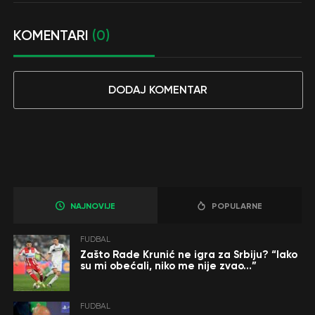
KOMENTARI
(0)
DODAJ KOMENTAR
NAJNOVIJE
POPULARNE
FUDBAL
Zašto Rade Krunić ne igra za Srbiju? “Iako
su mi obećali, niko me nije zvao…”
FUDBAL