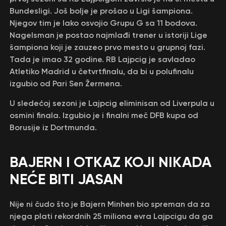
Bundesligi. Još bolje je prošao u Ligi šampiona.
Njegov tim je lako osvojio Grupu G sa 11 bodova.
Nagelsman je postao najmlađi trener u istoriji Lige
šampiona koji je zauzeo prvo mesto u grupnoj fazi.
Tada je imao 32 godine. RB Lajpcig je savladao
Atletiko Madrid u četvrtfinalu, da bi u polufinalu
izgubio od Pari Sen Žermena.
U sledećoj sezoni je Lajpcig eliminisan od Liverpula u
osmini finala. Izgubio je i finalni meč DFB kupa od
Borusije iz Dortmunda.
BAJERN I OTKAZ KOJI NIKADA
NEĆE BITI JASAN
Nije ni čudo što je Bajern Minhen bio spreman da za
njega plati rekordnih 25 miliona evra Lajpcigu da ga