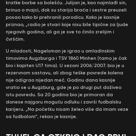
kratke borbe sa bolešću. Julijan je, kao najmlađi sin,
brinuo o majci, dok su starija braća i sestre preuzeli
posao kako bi prehranili porodicu. Kako je kasnije
priznao, „radio je stvari koje nisu bile tipične za ljude
njegovih godina, ali ga je sve to činilo zrelijim i
čvršćim.
U mladosti, Nagelsman je igrao u omladinskim
timovima Augzburga i TSV 1860 Minhen (tamo je čak
bio i kapiten U17 tima). U sezoni 2006/2007. bio je u
rezervnom sastavu, ali zbog teške povrede kolena
nije odigrao nijedan meč. Godinu dana kasnije
vratio se u Augzburg, gde je po drugi put doživeo
istu povredu. Sa 20 godina bio je primoran da
donese najgoru moguću odluku i završi fudbalsku
karijeru. „Na početku nisam želeo više da imam veze
sa fudbalom“, rekao je kasnije.