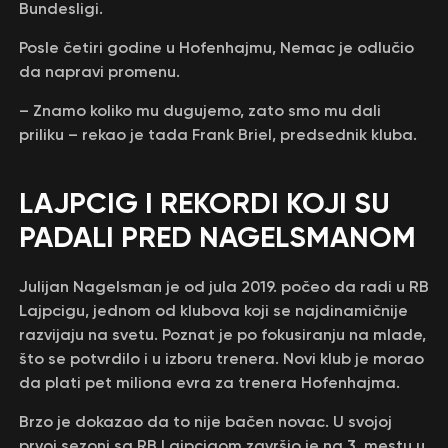
Bundesligi.
Posle četiri godine u Hofenhajmu, Nemac je odlučio
da napravi promenu.
– Znamo koliko mu dugujemo, zato smo mu dali
priliku – rekao je tada Frank Briel, predsednik kluba.
LAJPCIG I REKORDI KOJI SU
PADALI PRED NAGELSMANOM
Julijan Nagelsman je od jula 2019. počeo da radi u RB
Lajpcigu, jednom od klubova koji se najdinamičnije
razvijaju na svetu. Poznat je po fokusiranju na mlade,
što se potvrdilo i u izboru trenera. Novi klub je morao
da plati pet miliona evra za trenera Hofenhajma.
Brzo je dokazao da to nije bačen novac. U svojoj
prvoj sezoni sa RB Lajpcigom završio je na 3. mestu u