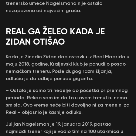
trenersko umeće Nagelsmana nije ostalo
nezapaženo od najvećih igrača.
REAL GA ŽELEO KADA JE
ZIDAN OTIŠAO
Kada je Zinedin Zidan dao ostavku iz Real Madrida u
maju 2018. godine, KraljevskI klub je ponudilo posao
nemačkom treneru. Posle dugog razmišljanja,
odlučio je da odbije ponudu giganta.
– Ostalo je samo tri nedelje do početka pripremnog
perioda. Rekao sam im da to u ovom trenutku nema
smisla. Ovo vreme neće biti dovoljno ni za mene ni za
Real – objasnio je kasnije odluku.
Julijan Nagelsman je 19. januara 2019. postao
najmlađi trener koji je vodio tim na 100 utakmica u