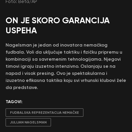
Foto: Beta/AP
ON JE SKORO GARANCIJA
USPEHA
Nagelsman je jedan od inovatora nemačkog
fudbala. Voli da uključuje taktiku i fizičku pripremu u
kombinaciji sa savremenim tehnologijama. Njegovi
timovi igraju izuzetno intenzivno. Oslanjaju se na
napad i visok presing. Ovo je spektakularna i
izuzetno efikasna taktika koju svi vrhunski klubovi žele
da predstave.
TAGOVI:
FUDBALSKA REPREZENTACIJA NEMAČKE
JULIJAN NAGELSMAN