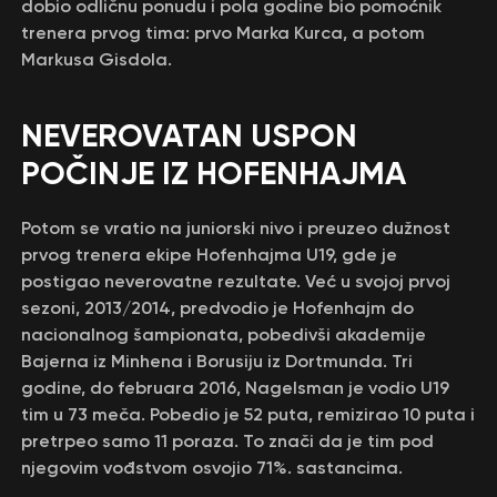
dobio odličnu ponudu i pola godine bio pomoćnik
trenera prvog tima: prvo Marka Kurca, a potom
Markusa Gisdola.
NEVEROVATAN USPON
POČINJE IZ HOFENHAJMA
Potom se vratio na juniorski nivo i preuzeo dužnost
prvog trenera ekipe Hofenhajma U19, gde je
postigao neverovatne rezultate. Već u svojoj prvoj
sezoni, 2013/2014, predvodio je Hofenhajm do
nacionalnog šampionata, pobedivši akademije
Bajerna iz Minhena i Borusiju iz Dortmunda. Tri
godine, do februara 2016, Nagelsman je vodio U19
tim u 73 meča. Pobedio je 52 puta, remizirao 10 puta i
pretrpeo samo 11 poraza. To znači da je tim pod
njegovim vođstvom osvojio 71%. sastancima.