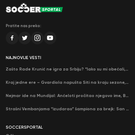
Pratite nas preko:
NAJNOVIJE VESTI
Zašto Rade Krunić ne igra za Srbiju? “Iako su mi obećali, niko me nije zvao…”
Kraj jedne ere – Gvardiola napušta Siti na kraju sezone, menja ga njegov nekadašnji rival
Nejmar ide na Mundijal: Anćeloti pročitao njegovo ime, Brazil u delirijumu (VIDEO)
Strašni Vembanjama “izudarao” šampiona za brejk: San Antonio poveo protiv Oklahome
SOCCERSPORTAL