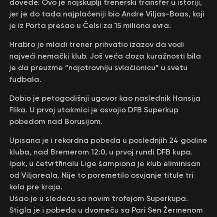
dovede. Ovo je najskuplji trenerski transfer u istoriji,
jer je do tada najplaćeniji bio Andre Viljas-Boas, koji
je iz Porta prešao u Čelsi za 15 miliona evra.
Hrabro je mladi trener prihvatio izazov da vodi
najveći nemački klub. Još veća doza kuražnosti bila
je da preuzme “najotrovniju svlačionicu” u svetu
fudbala.
Dobio je petogodišnji ugovor kao naslednik Hansija
Flika. U prvoj utakmici je osvojio DFB Superkup
pobedom nad Borusijom.
Upisana je i rekordna pobeda u poslednjih 24 godine
kluba, nad Bremerom 12:0, u prvoj rundi DFB kupa.
Ipak, u četvrtfinalu Lige šampiona je klub eliminisan
od Viljareala. Nije to poremetilo osvjanje titule tri
kola pre kraja.
Ušao je u sledeću sa novim trofejom Superkupa.
Stigla je i pobeda u dvomeču sa Pari Sen Žermenom