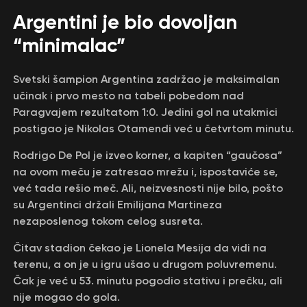
Argentini je bio dovoljan
“minimalac”
Svetski šampion Argentina zadržao je maksimalan
učinak i prvo mesto na tabeli pobedom nad
Paragvajem rezultatom 1:0. Jedini gol na utakmici
postigao je Nikolas Otamendi već u četvrtom minutu.
Rodrigo De Pol je izveo korner, a kapiten “gaučosa”
na ovom meču je zatresao mrežu i, ispostaviće se,
već tada rešio meč. Ali, neizvesnosti nije bilo, pošto
su Argentinci držali Emilijana Martineza
nezaposlenog tokom celog susreta.
Čitav stadion čekao je Lionela Mesija da vidi na
terenu, a on je u igru ušao u drugom poluvremenu.
Čak je već u 53. minutu pogodio stativu i prečku, ali
nije mogao do gola.