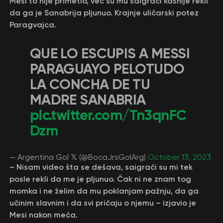
Mesi to nije primetio, već su mu saigrači kasnije rekli
da ga je Sanabrija pljunuo. Krajnje uličarski potez
Paragvajca.
QUE LO ESCUPIS A MESSI
PARAGUAYO PELOTUDO
LA CONCHA DE TU
MADRE SANABRIA
pic.twitter.com/Tn3qnFC
Dzm
— Argentina Gol 𝕏 (@BocaJrsGolArg)
October 13, 2023
– Nisam video šta se dešava, saigrači su mi tek
posle rekli da me je pljunuo. Čak ni ne znam tog
momka i ne želim da mu poklanjam pažnju, da ga
učinim slavnim i da svi pričaju o njemu – izjavio je
Mesi nakon meča.