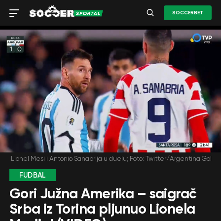
SOCCERBET
Lionel Mesi i Antonio Sanabrija u duelu; Foto: Twitter/Argentina Gol
FUDBAL
Gori Južna Amerika – saigrač
Srba iz Torina pljunuo Lionela