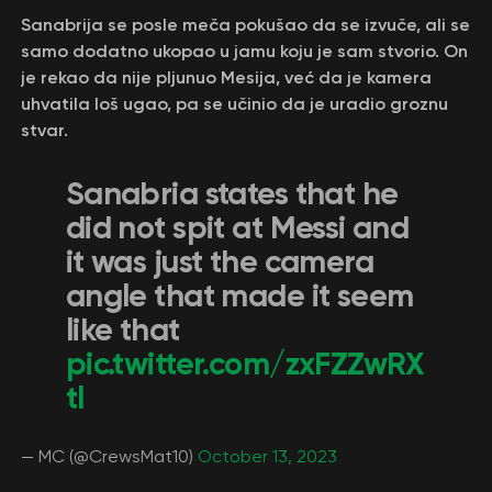
Sanabrija se posle meča pokušao da se izvuče, ali se
samo dodatno ukopao u jamu koju je sam stvorio. On
je rekao da nije pljunuo Mesija, već da je kamera
uhvatila loš ugao, pa se učinio da je uradio groznu
stvar.
Sanabria states that he
did not spit at Messi and
it was just the camera
angle that made it seem
like that
pic.twitter.com/zxFZZwRX
tl
— MC (@CrewsMat10)
October 13, 2023