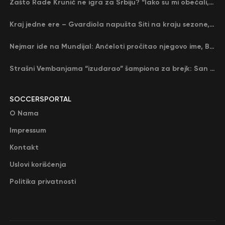
Zašto Rade Krunić ne igra za Srbiju? “Iako su mi obećali, niko me nije zvao…”
Kraj jedne ere – Gvardiola napušta Siti na kraju sezone, menja ga njegov nekadašnji rival
Nejmar ide na Mundijal: Anćeloti pročitao njegovo ime, Brazil u delirijumu (VIDEO)
Strašni Vembanjama “izudarao” šampiona za brejk: San Antonio poveo protiv Oklahome
SOCCERSPORTAL
O Nama
Impressum
Kontakt
Uslovi korišćenja
Politika privatnosti