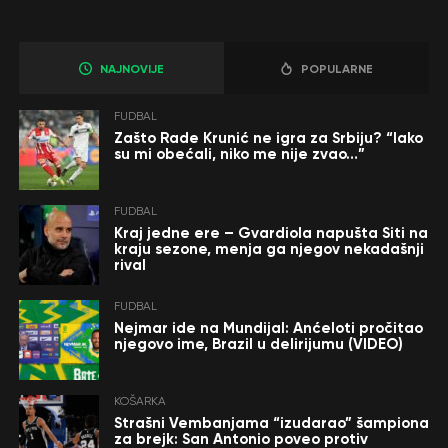
NAJNOVIJE
POPULARNE
FUDBAL
Zašto Rade Krunić ne igra za Srbiju? “Iako
su mi obećali, niko me nije zvao…”
FUDBAL
Kraj jedne ere – Gvardiola napušta Siti na
kraju sezone, menja ga njegov nekadašnji
rival
FUDBAL
Nejmar ide na Mundijal: Anćeloti pročitao
njegovo ime, Brazil u delirijumu (VIDEO)
KOŠARKA
Strašni Vembanjama “izudarao” šampiona
za brejk: San Antonio poveo protiv