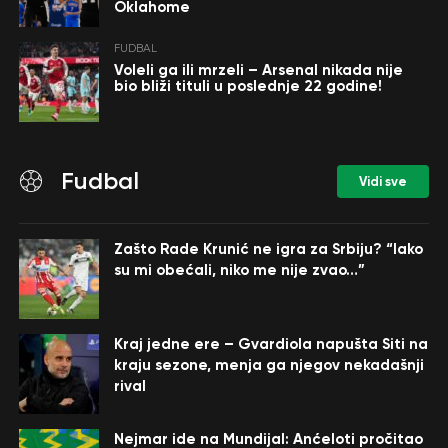
Oklahome
FUDBAL
Voleli ga ili mrzeli – Arsenal nikada nije
bio bliži tituli u poslednje 22 godine!
Fudbal
Vidi sve
Zašto Rade Krunić ne igra za Srbiju? “Iako
su mi obećali, niko me nije zvao…”
Kraj jedne ere – Gvardiola napušta Siti na
kraju sezone, menja ga njegov nekadašnji
rival
Nejmar ide na Mundijal: Anćeloti pročitao