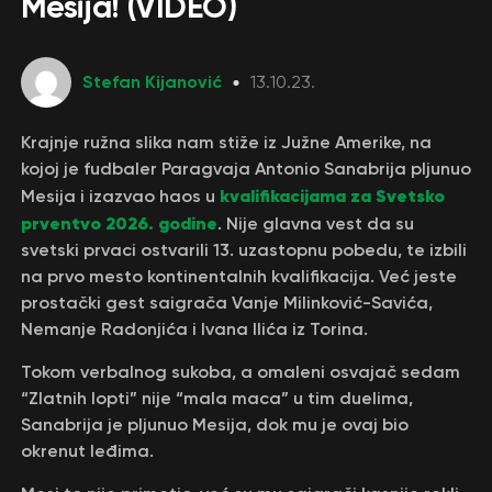
Mesija! (VIDEO)
Stefan Kijanović
13.10.23.
Krajnje ružna slika nam stiže iz Južne Amerike, na
kojoj je fudbaler Paragvaja Antonio Sanabrija pljunuo
kvalifikacijama za Svetsko
Mesija i izazvao haos u
prventvo 2026. godine
. Nije glavna vest da su
svetski prvaci ostvarili 13. uzastopnu pobedu, te izbili
na prvo mesto kontinentalnih kvalifikacija. Već jeste
prostački gest saigrača Vanje Milinković-Savića,
Nemanje Radonjića i Ivana Ilića iz Torina.
Tokom verbalnog sukoba, a omaleni osvajač sedam
“Zlatnih lopti” nije “mala maca” u tim duelima,
Sanabrija je pljunuo Mesija, dok mu je ovaj bio
okrenut leđima.