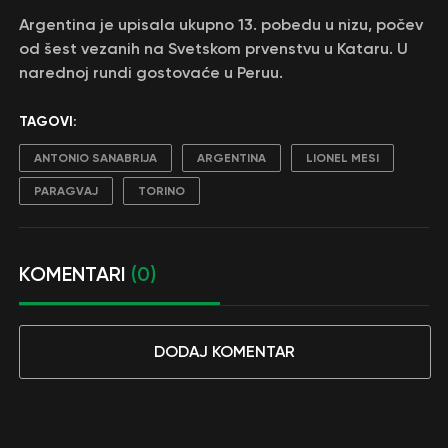
Argentina je upisala ukupno 13. pobedu u nizu, počev
od šest vezanih na Svetskom prvenstvu u Kataru. U
narednoj rundi gostovaće u Peruu.
TAGOVI:
ANTONIO SANABRIJA
ARGENTINA
LIONEL MESI
PARAGVAJ
TORINO
KOMENTARI
(0)
DODAJ KOMENTAR