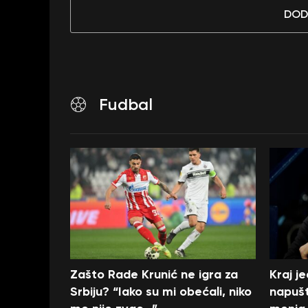
DOD
Fudbal
Zašto Rade Krunić ne igra za
Kraj j
Srbiju? “Iako su mi obećali, niko
napušt