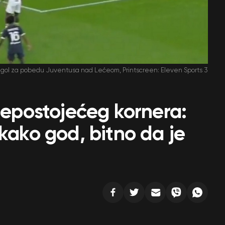
že gol za pobedu Juventusa nad Lećeom, Printscreen: Eleven Sports 3
 nepostojećeg kornera:
 kako god, bitno da je