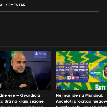
AJ KOMENTAR
edne ere – Gvardiola
Nejmar ide na Mundijal:
a Siti na kraju sezone,
Anćeloti pročitao njegov