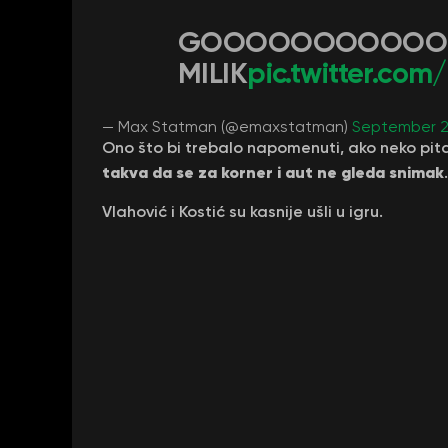
GOOOOOOOOOOO
MILIK
pic.twitter.co
— Max Statman (@emaxstatman)
September 2
Ono što bi trebalo napomenuti, ako neko pit
takva da se za korner i aut ne gleda snimak
.
Vlahović i Kostić su kasnije ušli u igru.