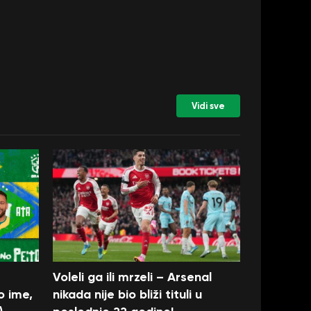
Vidi sve
Voleli ga ili mrzeli – Arsenal
o ime,
nikada nije bio bliži tituli u