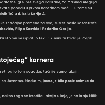
ndalozne igre, pre svega odbrane, za Masima Alegrija
 ostvare pobedu u prvom narednom meču. I u tome su
ih 1:0 u 6. kolu Serije A
.
eke značajne promene za ovaj susret posle katastrofe
hovića, Filipa Kostića i Federika Gatija
.
ika
što mu se isplatilo tek u 57. minutu kada je Poljak
stojećeg” kornera
rethodilo tom pogotku, tačnije samoj akciji.
jasno je bilo posle snimka da
er za Juventus. Međutim,
 nakon toga se izrodila i akcija u kojoj je na kraju Milik