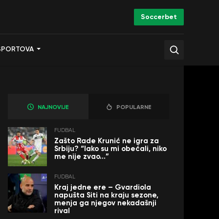
Soccerbet
SPORTOVA
NAJNOVIJE
POPULARNE
FUDBAL
Zašto Rade Krunić ne igra za
Srbiju? “Iako su mi obećali, niko
me nije zvao…”
FUDBAL
Kraj jedne ere – Gvardiola
napušta Siti na kraju sezone,
menja ga njegov nekadašnji
rival