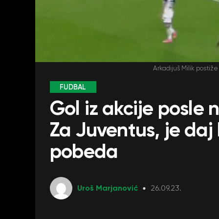
Arkadijuš Milik posti
FUDBAL
Gol iz akcije posle
Za Juventus, je daj
pobeda
Uroš Marjanović
26.09.23.