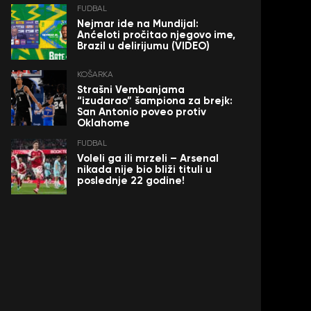
FUDBAL
Nejmar ide na Mundijal:
Anćeloti pročitao njegovo ime,
Brazil u delirijumu (VIDEO)
KOŠARKA
Strašni Vembanjama
“izudarao” šampiona za brejk:
San Antonio poveo protiv
Oklahome
FUDBAL
Voleli ga ili mrzeli – Arsenal
nikada nije bio bliži tituli u
poslednje 22 godine!