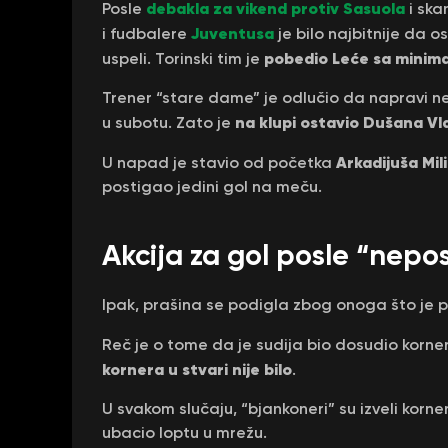
debakla za vikend protiv Sasuola
Posle
i ska
Juventusa
i fudbalere
je bilo najbitnije da
pobedio Leće sa minimaln
uspeli. Torinski tim je
Trener “stare dame” je odlučio da napravi n
na klupi ostavio Dušana Vla
u subotu. Zato je
Arkadijuša Mil
U napad je stavio od početka
postigao jedini gol na meču.
Akcija za gol posle “nepo
Ipak, prašina se podigla zbog onoga što je p
Reč je o tome da je sudija bio dosudio korn
kornera u stvari nije bilo
.
U svakom slučaju, “bjankoneri” su izveli korner,
ubacio loptu u mrežu.