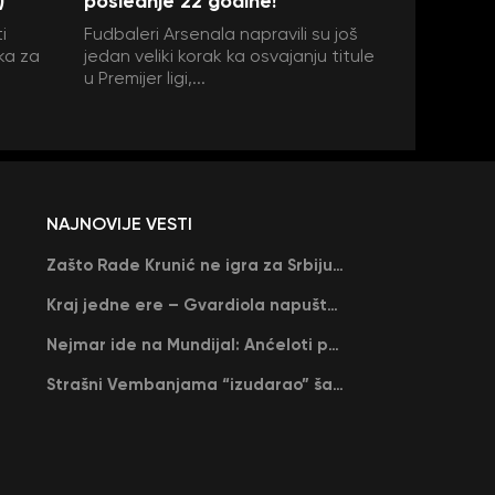
)
poslednje 22 godine!
i
Fudbaleri Arsenala napravili su još
ka za
jedan veliki korak ka osvajanju titule
u Premijer ligi,...
NAJNOVIJE VESTI
Zašto Rade Krunić ne igra za Srbiju? “Iako su mi obećali, niko me nije zvao…”
Kraj jedne ere – Gvardiola napušta Siti na kraju sezone, menja ga njegov nekadašnji rival
Nejmar ide na Mundijal: Anćeloti pročitao njegovo ime, Brazil u delirijumu (VIDEO)
Strašni Vembanjama “izudarao” šampiona za brejk: San Antonio poveo protiv Oklahome