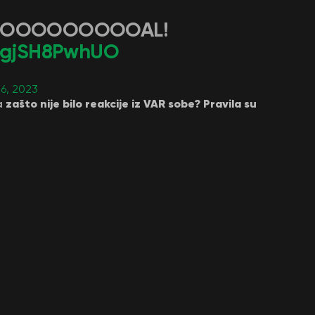
OOOOOOOOOAL!
m/gjSH8PwhUO
6, 2023
zašto nije bilo reakcije iz VAR sobe? Pravila su
a