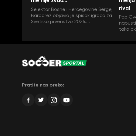
me nije zvao…”
menja 
rival
Selektor Bosne i Hercegovine Sergej
Barbarez objavio je spisak igrača za
Pep Gva
Svetsko prvenstvo 2026....
napustit
tako ok
Pratite nas preko: