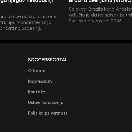
ga njegov nekadašnji
Brazil u delirijumu (VIDEO
Selektor Brazila Karlo Anćelot
odlučio je da na spisak putni
rdiola će na kraju sezone
Svetsko prvenstvo 2026....
i klupu Mančester sitija i
ončati najuspešniji...
SOCCERSPORTAL
O Nama
Impressum
Kontakt
Uslovi korišćenja
Politika privatnosti