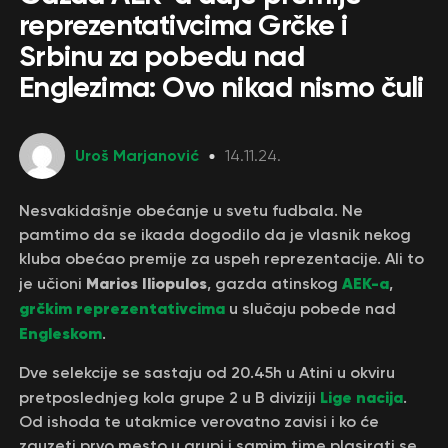
reprezentativcima Grčke i
Srbinu za pobedu nad
Englezima: Ovo nikad nismo čuli
Uroš Marjanović
14.11.24.
Nesvakidašnje obećanje u svetu fudbala. Ne
pamtimo da se ikada dogodilo da je vlasnik nekog
kluba obećao premije za uspeh reprezentacije. Ali to
Marios Iliopulos
AEK-a
je učioni
, gazda atinskog
,
grčkim reprezentativcima
u slučaju pobede nad
Engleskom
.
Dve selekcije se sastaju od 20.45h u Atini u okviru
Lige nacija
pretposlednjeg kola grupe 2 u B diviziji
.
Od ishoda te utakmice verovatno zavisi i ko će
zauzeti prvo mesto u grupi i samim time plasirati se