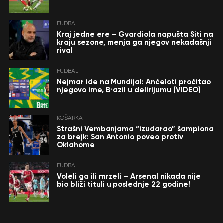
FUDBAL
Kraj jedne ere – Gvardiola napušta Siti na
kraju sezone, menja ga njegov nekadašnji
rival
FUDBAL
Nejmar ide na Mundijal: Anćeloti pročitao
njegovo ime, Brazil u delirijumu (VIDEO)
KOŠARKA
Strašni Vembanjama “izudarao” šampiona
za brejk: San Antonio poveo protiv
Oklahome
FUDBAL
Voleli ga ili mrzeli – Arsenal nikada nije
bio bliži tituli u poslednje 22 godine!