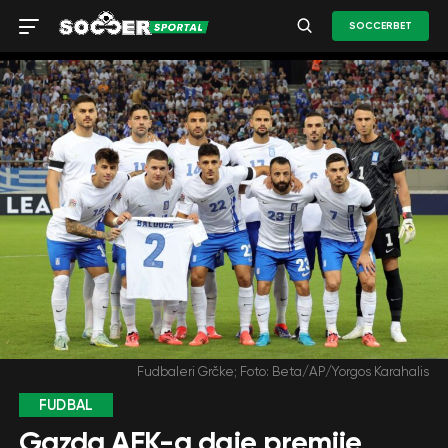
SOCCERBET
Fudbaleri Grčke; Foto: Beta/AP/Yorgos Karahalis
FUDBAL
Gazda AEK-a daje premije