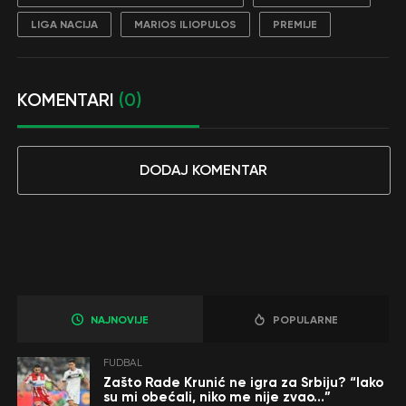
LIGA NACIJA
MARIOS ILIOPULOS
PREMIJE
KOMENTARI
(0)
DODAJ KOMENTAR
NAJNOVIJE
POPULARNE
FUDBAL
Zašto Rade Krunić ne igra za Srbiju? “Iako
su mi obećali, niko me nije zvao…”