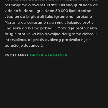
razmišljamo o dva rezultata. Iskreno, ljudi hoće da
vide našu dobru igru. Neće 60.000 ljudi doći na
stadion da bi gledali kako igramo na nerešeno.
Moramo da odigramo savršenu utakmicu protiv
Engleske da bismo pobedili. Možda je protiv nekih
drugih protivnika bilo dovoljno da igramo dobro u
intervalima, ali protiv ovakvog protivnika nije –
poručio je Jovanović.
KVOTE >>>>>
GRČKA – ENGLESKA