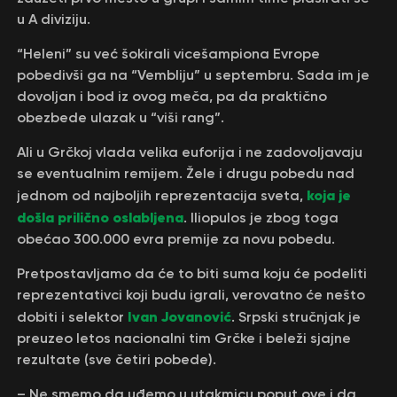
u A diviziju.
“Heleni” su već šokirali vicešampiona Evrope
pobedivši ga na “Vembliju” u septembru. Sada im je
dovoljan i bod iz ovog meča, pa da praktično
obezbede ulazak u “viši rang”.
Ali u Grčkoj vlada velika euforija i ne zadovoljavaju
se eventualnim remijem. Žele i drugu pobedu nad
koja je
jednom od najboljih reprezentacija sveta,
došla prilično oslabljena
. Iliopulos je zbog toga
obećao 300.000 evra premije za novu pobedu.
Pretpostavljamo da će to biti suma koju će podeliti
reprezentativci koji budu igrali, verovatno će nešto
Ivan Jovanović
dobiti i selektor
. Srpski stručnjak je
preuzeo letos nacionalni tim Grčke i beleži sjajne
rezultate (sve četiri pobede).
– Ne smemo da uđemo u utakmicu poput ove i da