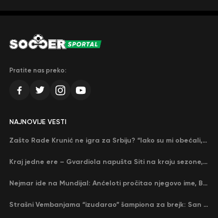
Pratite nas preko:
NAJNOVIJE VESTI
Zašto Rade Krunić ne igra za Srbiju? “Iako su mi obećali, niko me nije zvao…”
Kraj jedne ere – Gvardiola napušta Siti na kraju sezone, menja ga njegov nekadašnji rival
Nejmar ide na Mundijal: Anćeloti pročitao njegovo ime, Brazil u delirijumu (VIDEO)
Strašni Vembanjama “izudarao” šampiona za brejk: San Antonio poveo protiv Oklahome