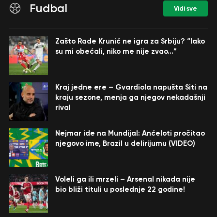
Fudbal
Vidi sve
Zašto Rade Krunić ne igra za Srbiju? “Iako
su mi obećali, niko me nije zvao…”
Kraj jedne ere – Gvardiola napušta Siti na
kraju sezone, menja ga njegov nekadašnji
rival
Nejmar ide na Mundijal: Anćeloti pročitao
njegovo ime, Brazil u delirijumu (VIDEO)
Voleli ga ili mrzeli – Arsenal nikada nije
bio bliži tituli u poslednje 22 godine!