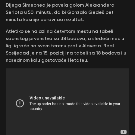
Dijega Simeonea je povela golom Aleksandera
Serlota u 50. minutu, da bi Gonzalo Gedeš pet
minuta kasnije poravnao rezultat.
Atletiko se nalazi na četvrtom mestu na tabeli
šapnskog prvenstva sa 38 bodova, a sledeći meč u
ligi igraće na svom terenu protiv Alavesa. Real
Sosijedad je na 15. poziciji na tabeli sa 18 bodova i u
narednom kolu gostovaće Hetafeu.