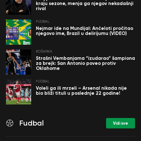
kraju sezone, menja ga njegov nekadašnji
rival
FUDBAL
Nejmar ide na Mundijal: Anćeloti pročitao
njegovo ime, Brazil u delirijumu (VIDEO)
KOŠARKA
Strašni Vembanjama “izudarao” šampiona
za brejk: San Antonio poveo protiv
Oklahome
FUDBAL
Voleli ga ili mrzeli – Arsenal nikada nije
bio bliži tituli u poslednje 22 godine!
Fudbal
Vidi sve