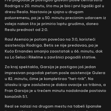
Rodriga u 20. minutu, što mu je bio i prvi ligaški gol u
dresu Reala. Nastavio je sjajno u drugom
poluvremenu, pa je u 50. minutu preciznim udarcem iz
voleja nakon što je primirio loptu grudima, doneo
Realu prednost od 2:0.
Raul Asensio je potom povećao na 3:0, koristeći
asistenciju Rodriga. Betis se nije predavao, pa je
Kućo Ernandes smanjio zaostatak u 66. minutu, dok
su Lo Selso i Rikelme u završnici pogodili stative.
Za kraj spektakla, Garsija je postigao još jedan
impresivan pogodak petom posle asistencije Gulera
u 82. minutu, čime je kompletirao “het-trik”. Na
izlasku iz igre zasluženo je dobio ovacije sa tribina, a
Fran Garsija je u trećem minutu nadoknade postavio
konačnih 5:1.
Real se nalazi na drugom mestu na tabeli španske