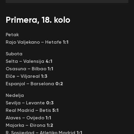
Primera, 18. kolo
Petak
1:1
Rajo Valjekano – Hetafe
Subota
4:1
Selta – Valensija
1:1
Osasuna – Bilbao
1:3
Elče – Viljareal
0:2
Espanjol – Barselona
Nedelja
0:3
Sevilja – Levante
5:1
Real Madrid – Betis
1:1
Alaves – Ovijedo
1:2
Majorka – Đirona
1:1
R. Sosijedad – Atletiko Madrid