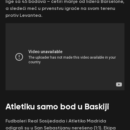
lige sa 45 bodova – četiri manje od lidera Barselone,
a sledeći meč u prvenstvu igraće na svom terenu
protiv Levantea.
Atletiku samo bod u Baskiji
Fudbaleri Real Sosijedada i Atletiko Madrida
odigrali su u San Sebastijanu nerešeno (1:1). Ekipa