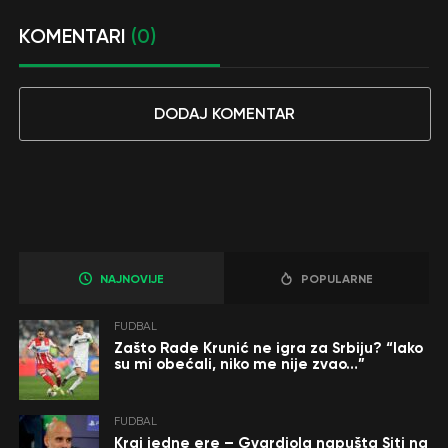
KOMENTARI
(0)
DODAJ KOMENTAR
NAJNOVIJE
POPULARNE
FUDBAL
Zašto Rade Krunić ne igra za Srbiju? “Iako
su mi obećali, niko me nije zvao…”
FUDBAL
Kraj jedne ere – Gvardiola napušta Siti na