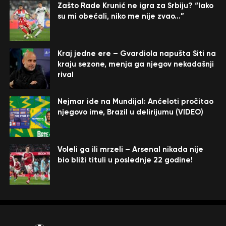
Zašto Rade Krunić ne igra za Srbiju? “Iako
su mi obećali, niko me nije zvao…”
Kraj jedne ere – Gvardiola napušta Siti na
kraju sezone, menja ga njegov nekadašnji
rival
Nejmar ide na Mundijal: Anćeloti pročitao
njegovo ime, Brazil u delirijumu (VIDEO)
Voleli ga ili mrzeli – Arsenal nikada nije
bio bliži tituli u poslednje 22 godine!