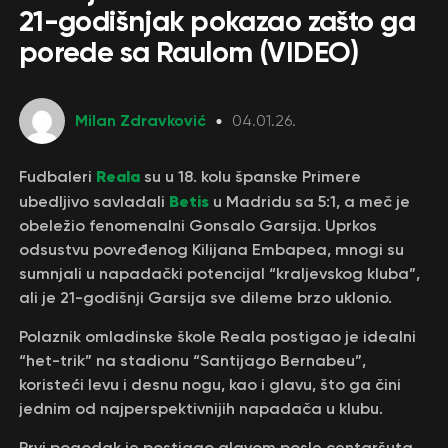
21-godišnjak pokazao zašto ga
porede sa Raulom (VIDEO)
Milan Zdravković
04.01.26.
Reala
Fudbaleri
su u 18. kolu španske Primere
Betis
ubedljivo savladali
u Madridu sa 5:1, a meč je
obeležio fenomenalni Gonsalo Garsija. Uprkos
odsustvu povređenog Kilijana Embapea, mnogi su
sumnjali u napadački potencijal “kraljevskog kluba”,
ali je 21-godišnji Garsija sve dileme brzo uklonio.
Polaznik omladinske škole Reala postigao je idealni
“het-trik” na stadionu “Santijago Bernabeu”,
koristeći levu i desnu nogu, kao i glavu, što ga čini
jednim od najperspektivnijih napadača u klubu.
Prvi pogodak je postigao glavom posle centaršuta