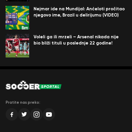
Nejmar ide na Mundijal: Anćeloti pročitao
njegovo ime, Brazil u delirijumu (VIDEO)
Voleli ga ili mrzeli – Arsenal nikada nije
bio bliži tituli u poslednje 22 godine!
Pratite nas preko: