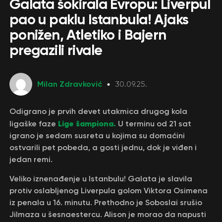
Galata šokirala Evropu: Liverpul
pao u paklu Istanbula! Ajaks
ponižen, Atletiko i Bajern
pregazili rivale
Milan Zdravković
30.09.25.
Odigrano je prvih devet utakmica drugog kola
Lige šampiona.
ligaške faze
U terminu od 21 sat
igrano je sedam susreta u kojima su domaćini
ostvarili pet pobeda, a gosti jednu, dok je viđen i
jedan remi.
Veliko iznenađenje u Istanbulu! Galata je slavila
protiv oslabljenog Liverpula golom Viktora Osimena
iz penala u 16. minutu. Prethodno je Soboslai srušio
Jilmaza u šesnaestercu. Alison je morao da napusti