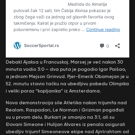
Debakl Ajaksa u Francuskoj. Marsej je već nakon 30
minuta vodio 3:0 – dva puta je pogodio Igor Paišao,
a jednom Mejson Grinvud. Pjer-Emerik Obamejan je u
52. minutu stavio tačku na ubedljivu pobedu Olimpika
i veliki poraz “kopljanika” iz Amsterdama.
Nova demonstracija sile Atletika nakon trijumfa nad
Realom. Raspadori, Le Norman i Grizman pogađali
su u prvom delu. Burkart je smanjio na 3:1, ali su
Đovani Simeone i Hulijan Alvares iz penala osigurali
ubedljiv trijumf Simeoneove ekipe nad Ajntrahtom od