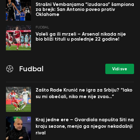
Strašni Vembanjama “izudarao” šampiona
za brejk: San Antonio poveo protiv
Oklahome
FUDBAL
Voleli ga ili mrzeli – Arsenal nikada nije
bio bliži tituli u poslednje 22 godine!
Fudbal
Vidi sve
Zašto Rade Krunić ne igra za Srbiju? “Iako
su mi obećali, niko me nije zvao…”
Kraj jedne ere – Gvardiola napušta Siti na
kraju sezone, menja ga njegov nekadašnji
rival