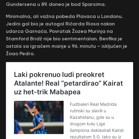
Gundersena u 89. doneo je bod Sparsima.
Minimalna, ali važna pobeda Plavaca u Londonu.
Jedini gol bio je autogol Ričarda Riosa nakon
udarca Garnaća. Povratak Žozea Murinja na
Stamford Bridž nije bio sentimentalan. Benfika je
ostala sa igračem manje u 96. minutu – isključen je
Žoao Pedro.