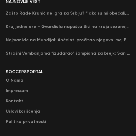
NAJNOVIJE VESTI
Zašto Rade Krunić ne igra za Srbiju? “Iako su mi obećali, niko me nije zvao…”
Kraj jedne ere – Gvardiola napušta Siti na kraju sezone, menja ga njegov nekadašnji rival
Nejmar ide na Mundijal: Anćeloti pročitao njegovo ime, Brazil u delirijumu (VIDEO)
Strašni Vembanjama “izudarao” šampiona za brejk: San Antonio poveo protiv Oklahome
SOCCERSPORTAL
O Nama
Impressum
Kontakt
Uslovi korišćenja
Politika privatnosti