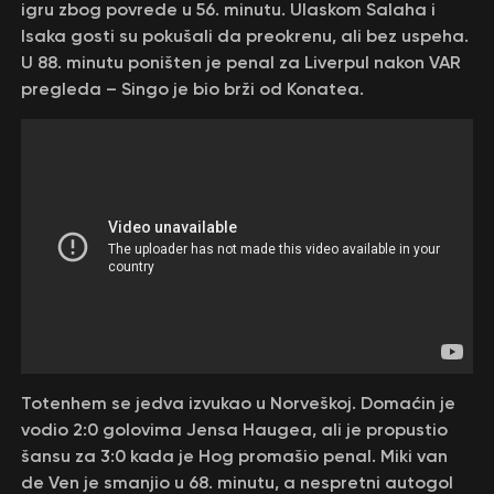
igru zbog povrede u 56. minutu. Ulaskom Salaha i
Isaka gosti su pokušali da preokrenu, ali bez uspeha.
U 88. minutu poništen je penal za Liverpul nakon VAR
pregleda – Singo je bio brži od Konatea.
Totenhem se jedva izvukao u Norveškoj. Domaćin je
vodio 2:0 golovima Jensa Haugea, ali je propustio
šansu za 3:0 kada je Hog promašio penal. Miki van
de Ven je smanjio u 68. minutu, a nespretni autogol