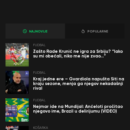
NAJNOVIJE
POPULARNE
FUDBAL
Zašto Rade Krunić ne igra za Srbiju? “Iako
su mi obećali, niko me nije zvao…”
FUDBAL
Kraj jedne ere – Gvardiola napušta Siti na
kraju sezone, menja ga njegov nekadašnji
rival
FUDBAL
Nejmar ide na Mundijal: Anćeloti pročitao
njegovo ime, Brazil u delirijumu (VIDEO)
KOŠARKA