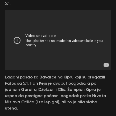
5:1.
Lagani posao za Bavarce na Kipru koji su pregazili
Pafos sa 5:1. Hari Kejn je dvaput pogodio, a po
jednom Gereiro, Džekson i Olis. Šampion Kipra je
uspeo da postigne počasni pogodak preko Hrvata
Mislava Oršića (i to lep gol), ali to je bila slaba
uteha.