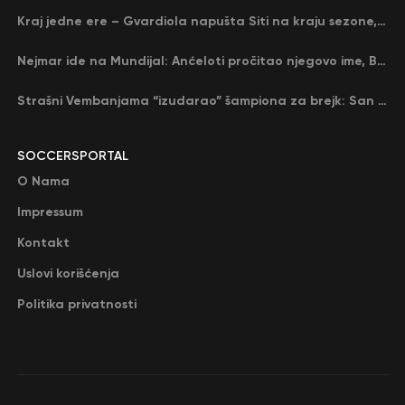
Kraj jedne ere – Gvardiola napušta Siti na kraju sezone, menja ga njegov nekadašnji rival
Nejmar ide na Mundijal: Anćeloti pročitao njegovo ime, Brazil u delirijumu (VIDEO)
Strašni Vembanjama “izudarao” šampiona za brejk: San Antonio poveo protiv Oklahome
SOCCERSPORTAL
O Nama
Impressum
Kontakt
Uslovi korišćenja
Politika privatnosti