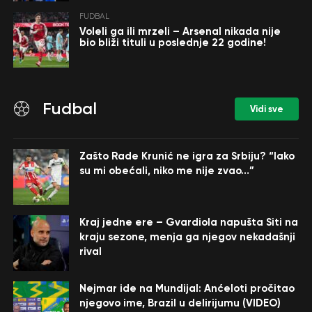
FUDBAL
Voleli ga ili mrzeli – Arsenal nikada nije
bio bliži tituli u poslednje 22 godine!
Fudbal
Vidi sve
Zašto Rade Krunić ne igra za Srbiju? “Iako
su mi obećali, niko me nije zvao…”
Kraj jedne ere – Gvardiola napušta Siti na
kraju sezone, menja ga njegov nekadašnji
rival
Nejmar ide na Mundijal: Anćeloti pročitao
njegovo ime, Brazil u delirijumu (VIDEO)