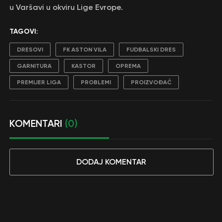
u Varšavi u okviru Lige Evrope.
TAGOVI:
DRESOVI
FK ASTON VILA
FUDBALSKI DRES
GARNITURA
KASTOR
OPREMA
PREMIJER LIGA
PROBLEMI
PROIZVOĐAČ
KOMENTARI
(0)
DODAJ KOMENTAR