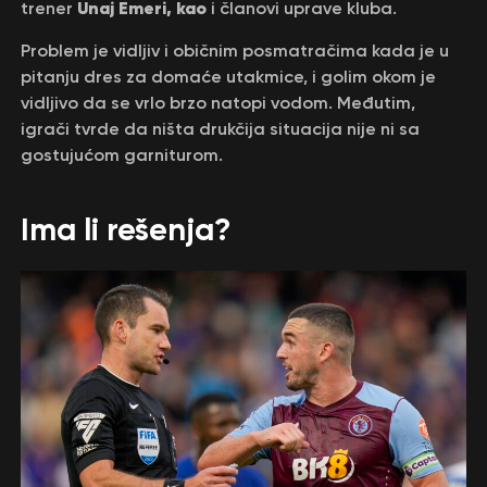
Unaj Emeri, kao
trener
i članovi uprave kluba.
Problem je vidljiv i običnim posmatračima kada je u
pitanju dres za domaće utakmice, i golim okom je
vidljivo da se vrlo brzo natopi vodom. Međutim,
igrači tvrde da ništa drukčija situacija nije ni sa
gostujućom garniturom.
Ima li rešenja?