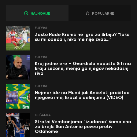
NAJNOVIJE
POPULARNE
FUDBAL
Zašto Rade Krunić ne igra za Srbiju? “Iako
su mi obećali, niko me nije zvao…”
FUDBAL
Kraj jedne ere – Gvardiola napušta Siti na
kraju sezone, menja ga njegov nekadašnji
rival
FUDBAL
Nejmar ide na Mundijal: Anćeloti pročitao
njegovo ime, Brazil u delirijumu (VIDEO)
KOŠARKA
Strašni Vembanjama “izudarao” šampiona
za brejk: San Antonio poveo protiv
Oklahome