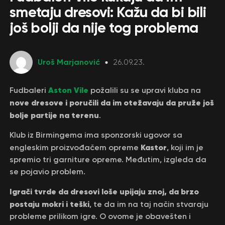
smetaju dresovi: Kažu da bi bili
još bolji da nije tog problema
Uroš Marjanović
26.09.23.
Aston Vile
Fudbaleri
požalili su se upravi kluba na
nove dresove i poručili da im otežavaju da pruže još
bolje partije na terenu
.
Klub iz Birmingema ima sponzorski ugovor sa
Kastor
engleskim proizvođačem opreme
, koji im je
spremio tri garniture opreme. Međutim, izgleda da
se pojavio problem.
Igrači tvrde da dresovi loše upijaju znoj, da brzo
postaju mokri i teški
, te da im na taj način stvaraju
probleme prilikom igre. O ovome je obavešten i