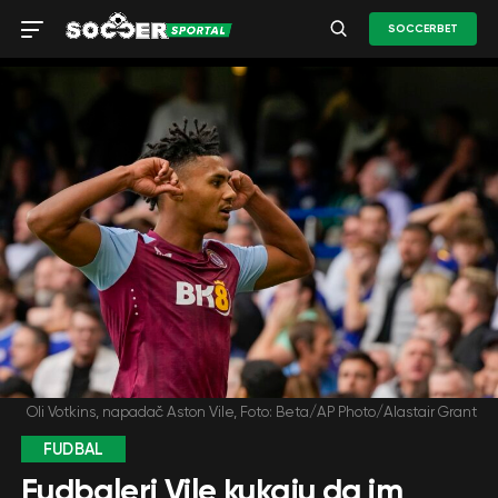
SOCCERBET
Oli Votkins, napadač Aston Vile, Foto: Beta/AP Photo/Alastair Grant
FUDBAL
Fudbaleri Vile kukaju da im