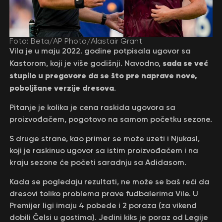
Foto: Beta/AP Photo/Alastair Grant
Vila je u maju 2022. godine potpisala ugovor sa
sada se već
Kastorom, koji je više godišnji. Navodno,
stupilo u pregovore da se što pre naprave nove,
poboljšane verzije dresova
.
Pitanje je kolika je cena raskida ugovora sa
proizvođačem, pogotovo na samom početku sezone.
S druge strane, kao primer se može uzeti i Njukasl,
koji je raskinuo ugovor sa istim proizvođačem i na
kraju sezone će početi saradnju sa Adidasom.
Kada se pogledaju rezultati, ne može se baš reći da
dresovi toliko problema prave fudbalerima Vile. U
Premijer ligi imaju 4 pobede i 2 poraza (za vikend
dobili Čelsi u gostima). Jedini kiks je poraz od Legije