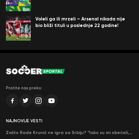
Voleli ga ili mrzeli – Arsenal nikada nije
bio bliži tituli u poslednje 22 godine!
Pratite nas preko:
NAJNOVIJE VESTI
Zašto Rade Krunić ne igra za Srbiju? “Iako su mi obećali, niko me nije zvao…”