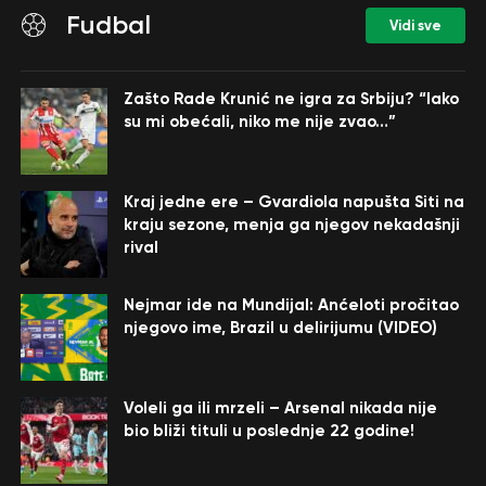
Fudbal
Vidi sve
Zašto Rade Krunić ne igra za Srbiju? “Iako
su mi obećali, niko me nije zvao…”
Kraj jedne ere – Gvardiola napušta Siti na
kraju sezone, menja ga njegov nekadašnji
rival
Nejmar ide na Mundijal: Anćeloti pročitao
njegovo ime, Brazil u delirijumu (VIDEO)
Voleli ga ili mrzeli – Arsenal nikada nije
bio bliži tituli u poslednje 22 godine!