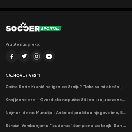
Pratite nas preko:
NAJNOVIJE VESTI
Zašto Rade Krunić ne igra za Srbiju? “Iako su mi obećali, niko me nije zvao…”
Kraj jedne ere – Gvardiola napušta Siti na kraju sezone, menja ga njegov nekadašnji rival
Nejmar ide na Mundijal: Anćeloti pročitao njegovo ime, Brazil u delirijumu (VIDEO)
Strašni Vembanjama “izudarao” šampiona za brejk: San Antonio poveo protiv Oklahome