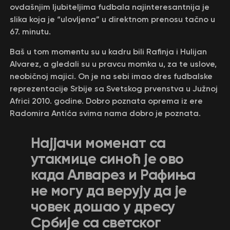
ovdašnjim ljubiteljima fudbala najinteresantnija je
slika koja je “ulovljena” u direktnom prenosu tačno u
67. minutu.
Baš u tom momentu su u kadru bili Rafinja i Hulijan
Alvarez, a gledali su u pravcu momka u, za te uslove,
neobičnoj majici. On je na sebi imao dres fudbalske
reprezentacije Srbije sa Svetskog prvenstva u Južnoj
Africi 2010. godine. Dobro poznata oprema iz ere
Radomira Antića svima nama dobro je poznata.
Најјачи моменат са
утакмице синоћ је ово
када Алварез и Рафиња
не могу да верују да је
човек дошао у дресу
Србије са светског