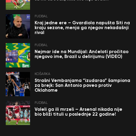
FUDBAL
Kraj jedne ere – Gvardiola napušta Siti na
kraju sezone, menja ga njegov nekadašnji
rival
FUDBAL
Nejmar ide na Mundijal: Anćeloti pročitao
njegovo ime, Brazil u delirijumu (VIDEO)
KOŠARKA
Strašni Vembanjama “izudarao” šampiona
za brejk: San Antonio poveo protiv
Oklahome
FUDBAL
Voleli ga ili mrzeli – Arsenal nikada nije
bio bliži tituli u poslednje 22 godine!