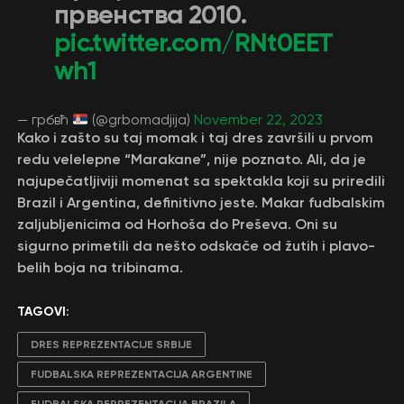
првенства 2010.
pic.twitter.com/RNt0EET
wh1
— грбвћ
(@grbomadjija)
November 22, 2023
Kako i zašto su taj momak i taj dres završili u prvom
redu velelepne “Marakane”, nije poznato. Ali, da je
najupečatljiviji momenat sa spektakla koji su priredili
Brazil i Argentina, definitivno jeste. Makar fudbalskim
zaljubljenicima od Horhoša do Preševa. Oni su
sigurno primetili da nešto odskače od žutih i plavo-
belih boja na tribinama.
TAGOVI:
DRES REPREZENTACIJE SRBIJE
FUDBALSKA REPREZENTACIJA ARGENTINE