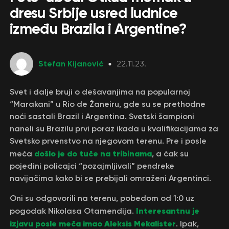
dresu Srbije usred ludnice
između Brazila i Argentine?
Stefan Kijanović
22.11.23.
Svet i dalje bruji o dešavanjima na popularnoj
“Marakani” u Rio de Žaneiru, gde su se prethodne
noći sastali Brazil i Argentina. Svetski šampioni
naneli su Brazilu prvi poraz ikada u kvalifikacijama za
Svetsko prvenstvo na njegovom terenu. Pre i posle
došlo je do tuče na tribinama
meča
, a čak su
pojedini policajci “pozajmljivali” pendreke
navijačima kako bi se prebijali omraženi Argentinci.
Oni su odgovorili na terenu, pobedom od 1:0 uz
Interesantnu je
pogodak Nikolasa Otamendija.
izjavu posle meča imao Aleksis Mekalister
. Ipak,