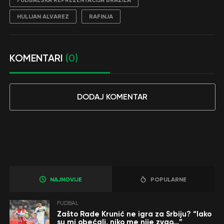
FUDBALSKA REPREZENTACIJA BRAZILA
HULIJAN ALVAREZ
RAFINJA
KOMENTARI
(0)
DODAJ KOMENTAR
NAJNOVIJE
POPULARNE
FUDBAL
Zašto Rade Krunić ne igra za Srbiju? “Iako
su mi obećali, niko me nije zvao…”