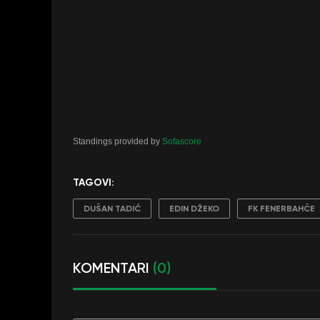
Standings provided by
Sofascore
TAGOVI:
DUŠAN TADIĆ
EDIN DŽEKO
FK FENERBAHČE
KOMENTARI
(0)