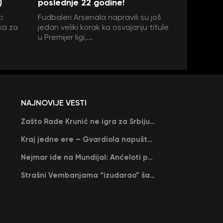
)
poslednje 22 godine!
i
Fudbaleri Arsenala napravili su još
ka za
jedan veliki korak ka osvajanju titule
u Premijer ligi,...
NAJNOVIJE VESTI
Zašto Rade Krunić ne igra za Srbiju? “Iako su mi obećali, niko me nije zvao…”
Kraj jedne ere – Gvardiola napušta Siti na kraju sezone, menja ga njegov nekadašnji rival
Nejmar ide na Mundijal: Anćeloti pročitao njegovo ime, Brazil u delirijumu (VIDEO)
Strašni Vembanjama “izudarao” šampiona za brejk: San Antonio poveo protiv Oklahome