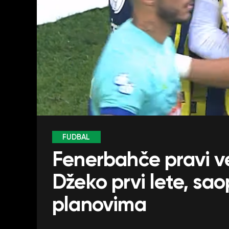
FUDBAL
Fenerbahče pravi vel
Džeko prvi lete, sao
planovima