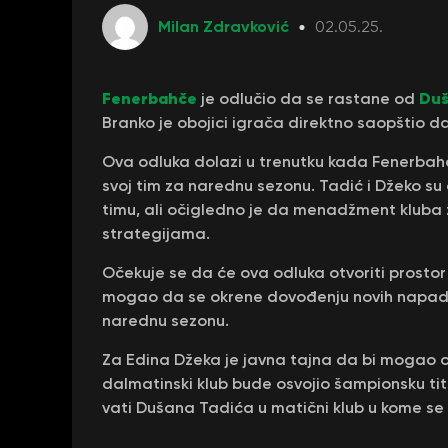
Milan Zdravković
02.05.25.
Fenerbahče
Duš
je odlučio da se rastane od
Branko je obojici igrača direktno saopštio d
Ova odluka dolazi u trenutku kada Fenerbahče,
svoj tim za narednu sezonu. Tadić i Džeko su o
timu, ali očigledno je da menadžment kluba 
strategijama.
Očekuje se da će ova odluka otvoriti prostor
mogao da se okrene dovođenju novih napadač
narednu sezonu.
Za Edina Džeka je javna tajna da bi mogao o
dalmatinski klub bude osvojio šampionsku tit
vati Dušana Tadića u matični klub u kome se 