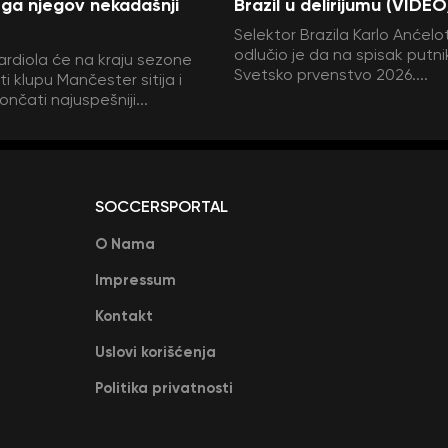
ga njegov nekadašnji
Brazil u delirijumu (VIDEO
Selektor Brazila Karlo Anćelot
odlučio je da na spisak putni
rdiola će na kraju sezone
Svetsko prvenstvo 2026....
i klupu Mančester sitija i
ončati najuspešniji...
SOCCERSPORTAL
O Nama
Impressum
Kontakt
Uslovi korišćenja
Politika privatnosti