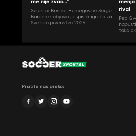
me nije zvao…”
menja 
rival
Selektor Bosne i Hercegovine Sergej
Barbarez objavio je spisak igrača za
Pep Gva
Svetsko prvenstvo 2026....
napustit
tako ok
Pratite nas preko: