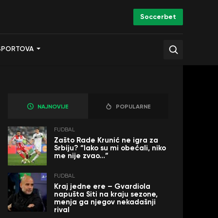
Soccerbet
SPORTOVA
NAJNOVIJE
POPULARNE
FUDBAL
Zašto Rade Krunić ne igra za
Srbiju? “Iako su mi obećali, niko
me nije zvao…”
FUDBAL
Kraj jedne ere – Gvardiola
napušta Siti na kraju sezone,
menja ga njegov nekadašnji
rival