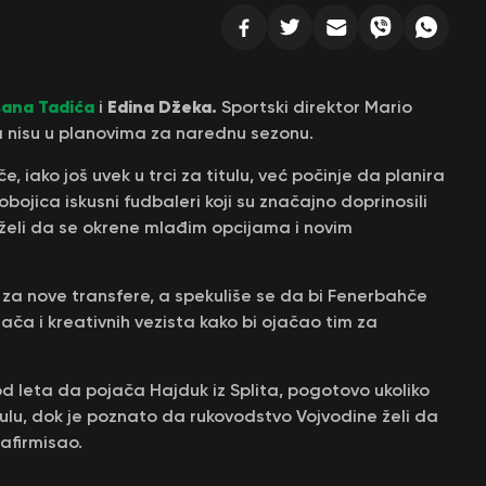
ana Tadića
Edina Džeka.
i
Sportski direktor Mario
a nisu u planovima za narednu sezonu.
 iako još uvek u trci za titulu, već počinje da planira
bojica iskusni fudbaleri koji su značajno doprinosili
želi da se okrene mlađim opcijama i novim
 za nove transfere, a spekuliše se da bi Fenerbahče
a i kreativnih vezista kako bi ojačao tim za
d leta da pojača Hajduk iz Splita, pogotovo ukoliko
ulu, dok je poznato da rukovodstvo Vojvodine želi da
afirmisao.