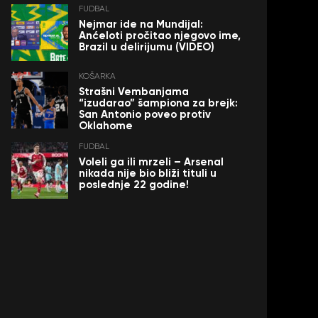
FUDBAL
Nejmar ide na Mundijal:
Anćeloti pročitao njegovo ime,
Brazil u delirijumu (VIDEO)
KOŠARKA
Strašni Vembanjama
“izudarao” šampiona za brejk:
San Antonio poveo protiv
Oklahome
FUDBAL
Voleli ga ili mrzeli – Arsenal
nikada nije bio bliži tituli u
poslednje 22 godine!