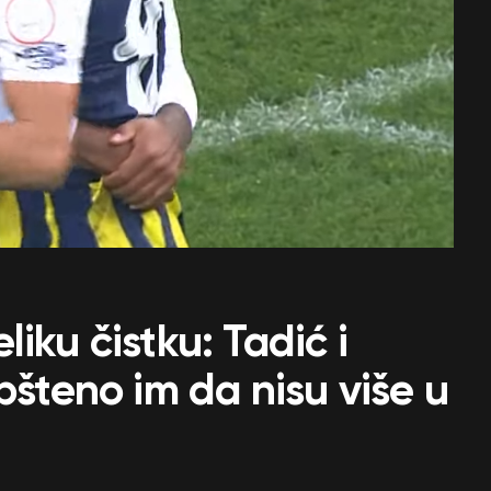
iku čistku: Tadić i
pšteno im da nisu više u