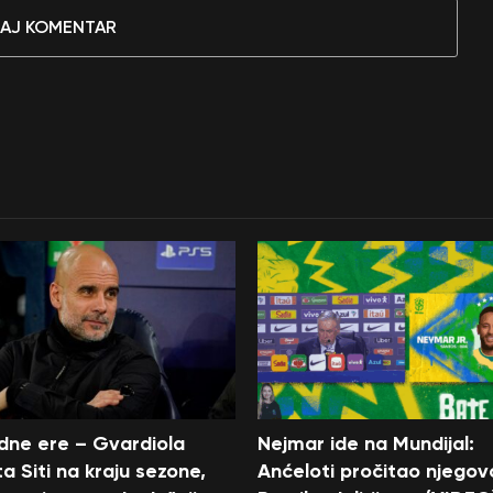
AJ KOMENTAR
edne ere – Gvardiola
Nejmar ide na Mundijal:
a Siti na kraju sezone,
Anćeloti pročitao njegov