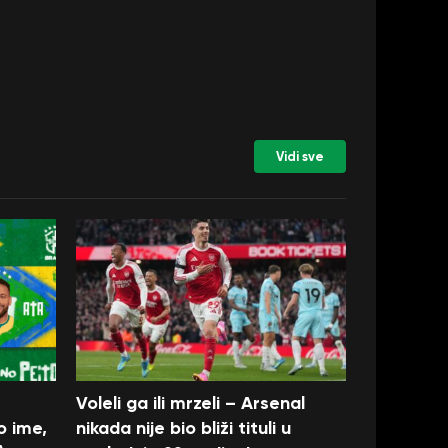
Vidi sve
Voleli ga ili mrzeli – Arsenal
o ime,
nikada nije bio bliži tituli u