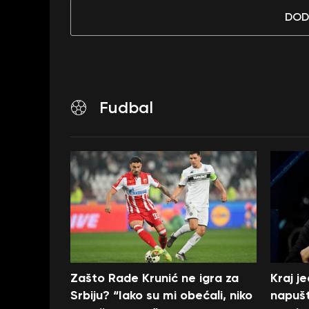
DOD
Fudbal
Zašto Rade Krunić ne igra za
Kraj j
Srbiju? “Iako su mi obećali, niko
napušt