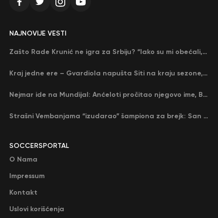
NAJNOVIJE VESTI
Zašto Rade Krunić ne igra za Srbiju? “Iako su mi obećali, niko me nije zvao…”
Kraj jedne ere – Gvardiola napušta Siti na kraju sezone, menja ga njegov nekadašnji rival
Nejmar ide na Mundijal: Anćeloti pročitao njegovo ime, Brazil u delirijumu (VIDEO)
Strašni Vembanjama “izudarao” šampiona za brejk: San Antonio poveo protiv Oklahome
SOCCERSPORTAL
O Nama
Impressum
Kontakt
Uslovi korišćenja