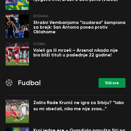
KOŠARKA
Strašni Vembanjama “izudarao” šampiona
za brejk: San Antonio poveo protiv
Oklahome
FUDBAL
Voleli ga ili mrzeli – Arsenal nikada nije
bio bliži tituli u poslednje 22 godine!
Fudbal
Vidi sve
Zašto Rade Krunić ne igra za Srbiju? “Iako
su mi obećali, niko me nije zvao…”
Kraj jedne ere – Gvardiola napušta Siti na