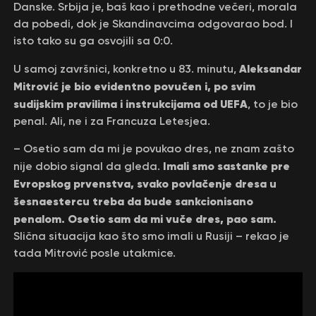
Danske. Srbija je, baš kao i prethodne večeri, morala
da pobedi, dok je Skandinavcima odgovarao bod. I
isto tako su ga osvojili sa 0:0.
Aleksandar
U samoj završnici, konkretno u 83. minutu,
Mitrović je bio evidentno povučen i, po svim
sudijskim pravilima i instrukcijama od UEFA
, to je bio
penal. Ali, ne i za Francuza Letesjea.
– Osetio sam da mi je povukao dres, ne znam zašto
Imali smo sastanke pre
nije dobio signal da gleda.
Evropskog prvenstva, svako povlačenje dresa u
šesnaestercu treba da bude sankcionisano
penalom. Osetio sam da mi vuče dres, pao sam.
Slična situacija kao što smo imali u Rusiji – rekao je
tada Mitrović posle utakmice.