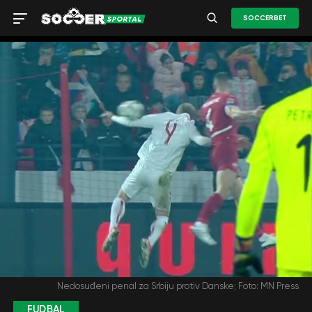
SOCCERBET
Nedosuđeni penal za Srbiju protiv Danske; Foto: MN Press
FUDBAL