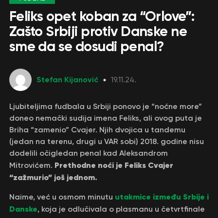
Feliks opet koban za “Orlove”:
Zašto Srbiji protiv Danske ne
sme da se dosudi penal?
Stefan Kijanović
19.11.24.
Ljubiteljima fudbala u Srbiji ponovo je “noćne more”
doneo nemački sudija imena Feliks, ali ovog puta je
Briha “zamenio” Cvajer. Njih dvojica u tandemu
(jedan na terenu, drugi u VAR sobi) 2018. godine nisu
dodelili očigledan penal kad Aleksandrom
Prethodne noći je Feliks Cvajer
Mitrovićem.
“zažmurio” još jednom.
utakmice između Srbije i
Naime, već u osmom minutu
Danske
, koja je odlučivala o plasmanu u četvrtfinale