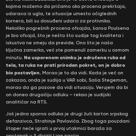
kojima možemo da pričamo oko procena prekršaja,
udaraca iz ugla, te situacije umesto očiglednih
kornera, bili su dosuđeni udarci za protivnika.
Nekoliko pogrešnih procena ofsajda, šansa Poulsena
je bio ofsajd, što je nešto što sudije tog kvaliteta i
iskustva ne smeju da previde. Ono što je naša
ključna zamerka, već ste pomenuli zamerku u osmom
Na usporenom snimku je odručena ruka od
minutu.
tela, ta ruka ne prati prirodan pokret, on je dobro
bio postavljen.
Morao je to da vidi. Kada je već on
zakazao, onda je sudija u VAR sobi, Saša Stegeman,
morao da ga pozove da vidi situaciju. Verujem da bi
on doneo drugačiju odluku – rekao je sudijski
analitičar na RTS.
Još jedna sporna odluka je drugi žuti karton srpskog
defanzivca, Strahinje Pavlovića. Zbog toga pouzdani
štoper neće igrati u prvoj utakmici baraža za
opstanak u A diviziji Lige nacija.