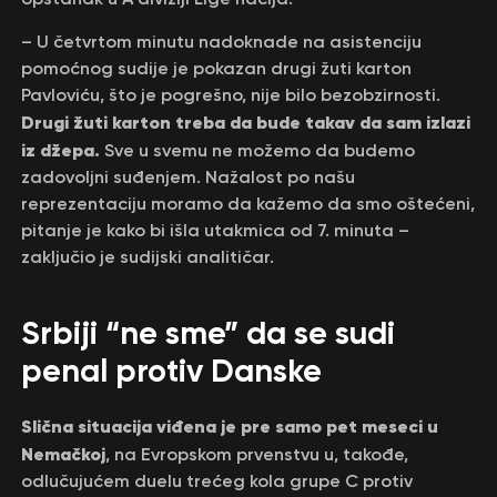
– U četvrtom minutu nadoknade na asistenciju
pomoćnog sudije je pokazan drugi žuti karton
Pavloviću, što je pogrešno, nije bilo bezobzirnosti.
Drugi žuti karton treba da bude takav da sam izlazi
iz džepa.
Sve u svemu ne možemo da budemo
zadovoljni suđenjem. Nažalost po našu
reprezentaciju moramo da kažemo da smo oštećeni,
pitanje je kako bi išla utakmica od 7. minuta –
zaključio je sudijski analitičar.
Srbiji “ne sme” da se sudi
penal protiv Danske
Slična situacija viđena je pre samo pet meseci u
Nemačkoj
, na Evropskom prvenstvu u, takođe,
odlučujućem duelu trećeg kola grupe C protiv