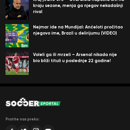
kraju sezone, menja ga njegov nekadašnji
rival
Nejmar ide na Mundijal: Anćeloti pročitao
njegovo ime, Brazil u delirijumu (VIDEO)
Voleli ga ili mrzeli – Arsenal nikada nije
bio bliži tituli u poslednje 22 godine!
Pratite nas preko: