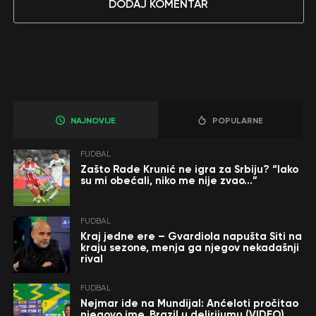
DODAJ KOMENTAR
NAJNOVIJE
POPULARNE
FUDBAL
Zašto Rade Krunić ne igra za Srbiju? “Iako
su mi obećali, niko me nije zvao…”
FUDBAL
Kraj jedne ere – Gvardiola napušta Siti na
kraju sezone, menja ga njegov nekadašnji
rival
FUDBAL
Nejmar ide na Mundijal: Anćeloti pročitao
njegovo ime, Brazil u delirijumu (VIDEO)