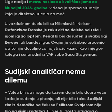
mestu nosioca u kvalifikacijama za
Lige nacija i
Mundijal 2026. godine
, viđena je sporna situacija
koja je direktno uticala na meč.
U vazdušnom duelu bili su Milenković i Nelson.
Defanzivac Danske je ruku držao daleko od tela i
njom igrao loptom. Penal bi bio dosuđen u svakoj ligi
Evrope
, ali bundesligaš Cvajer je volšebno procenio
da to nije dovoljno za najstrožu kaznu. Kao i njegov
kolega i sunarodnil iz VAR sobe Saša Stageman.
Sudijski analitičar nema
dilemu
– Voleo bih da mogu da kažem da je bilo dobro veče
Sudijski
kada je suđenje u pitanju, ali nije bilo tako.
tim iz Nemačke na čelu sa Feliksom Cvajerom nije
bio na visini zadatka.
Bilo je tu dosta situacija o