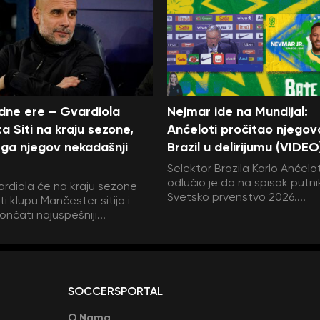
edne ere – Gvardiola
Nejmar ide na Mundijal:
a Siti na kraju sezone,
Anćeloti pročitao njegov
ga njegov nekadašnji
Brazil u delirijumu (VIDEO
Selektor Brazila Karlo Anćelot
odlučio je da na spisak putni
rdiola će na kraju sezone
Svetsko prvenstvo 2026....
i klupu Mančester sitija i
ončati najuspešniji...
SOCCERSPORTAL
O Nama