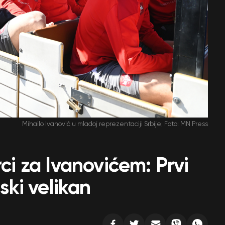
Mihailo Ivanović u mladoj reprezentaciji Srbije; Foto: MN Press
rci za Ivanovićem: Prvi
nski velikan