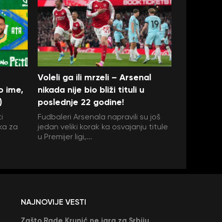
Voleli ga ili mrzeli – Arsenal
o ime,
nikada nije bio bliži tituli u
)
poslednje 22 godine!
i
Fudbaleri Arsenala napravili su još
ka za
jedan veliki korak ka osvajanju titule
u Premijer ligi,...
NAJNOVIJE VESTI
Zašto Rade Krunić ne igra za Srbiju? “Iako su mi obećali, niko me nije zvao…”