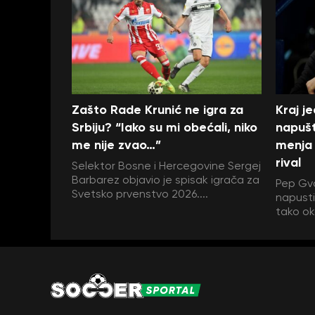
Zašto Rade Krunić ne igra za
Kraj j
Srbiju? “Iako su mi obećali, niko
napušt
me nije zvao…”
menja 
rival
Selektor Bosne i Hercegovine Sergej
Barbarez objavio je spisak igrača za
Pep Gva
Svetsko prvenstvo 2026....
napustit
tako ok