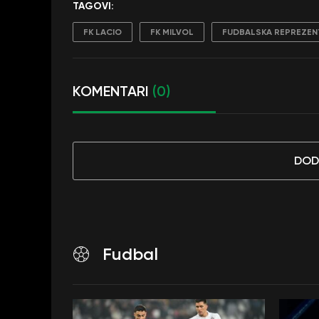
TAGOVI:
FK LACIO
FK MILVOL
FUDBALSKA REPREZENT
KOMENTARI
(0)
DOD
Fudbal