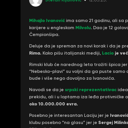
Mihajlo Ivanović
ima samo 21 godinu, ali sa
Milvolu
karijere u engleskom
. Dao je 12 golo
Čempionšipa.
Deluje da je spreman za novi korak i da je pre
Rima.
Lacio
je ve
Kako pišu italijanski mediji,
Rimski klub će narednog leta tražiti špica 
“Nebesko-plavi” su voljni da ga puste samo 
bude i više nego dovoljno za Ivanovića.
srpski reprezentativac
Navodi se da je
idea
prekidu, ali i u loptama iza leđa protivničke
oko 10.000.000 evra.
Ivanovi
Posebno je interesantan Laciju jer je
Sergej Milink
klubu posebno “na glasu” jer je