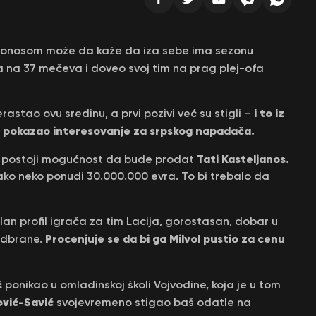
 ponosom može da kaže da iza sebe ima sezonu
va na 37 mečeva i doveo svoj tim na prag plej-ofa
i to iz
rastao ovu sredinu, a prvi pozivi već su stigli –
ć pokazao interesovanje za srpskog napadača.
Tati Kasteljanos.
jer postoji mogućnost da bude prodat
ako neko ponudi 30.000.000 evra. To bi trebalo da
lan profil igrača za tim Lacija, gorostasan, dobar u
Procenjuje se da bi ga Milvol pustio za cenu
 odbrane.
ć
ponikao u omladinskoj školi Vojvodine, koja je u tom
ović-Savić
svojevremeno stigao baš odatle na