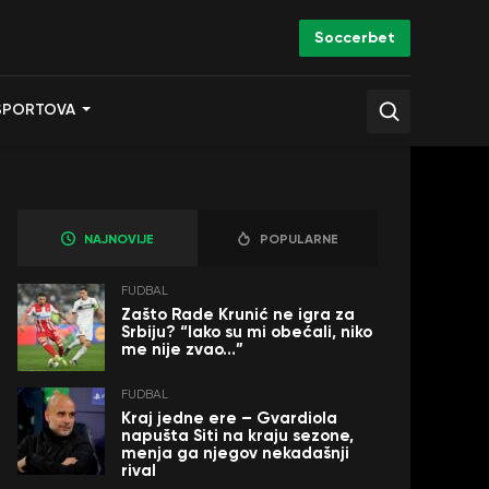
Soccerbet
SPORTOVA
NAJNOVIJE
POPULARNE
FUDBAL
Zašto Rade Krunić ne igra za
Srbiju? “Iako su mi obećali, niko
me nije zvao…”
FUDBAL
Kraj jedne ere – Gvardiola
napušta Siti na kraju sezone,
menja ga njegov nekadašnji
rival