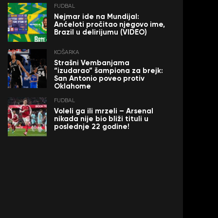
FUDBAL
Nejmar ide na Mundijal:
Anćeloti pročitao njegovo ime,
Brazil u delirijumu (VIDEO)
KOŠARKA
Strašni Vembanjama
“izudarao” šampiona za brejk:
San Antonio poveo protiv
Oklahome
FUDBAL
Voleli ga ili mrzeli – Arsenal
nikada nije bio bliži tituli u
poslednje 22 godine!