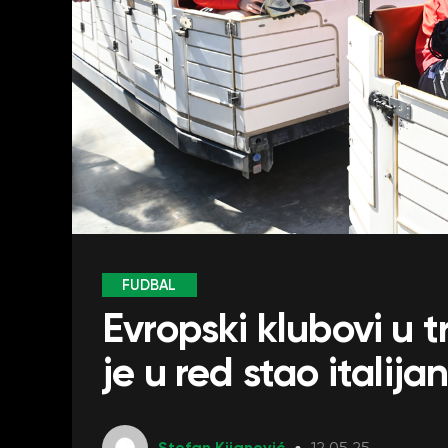
FUDBAL
Evropski klubovi u t
je u red stao italija
Stefan Kijanović
12.05.25.