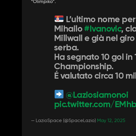
“Olimpiko”.
L’ultimo nome per 
Mihailo
#Ivanovic
, c
Millwall e già nel gi
serba.
Ha segnato 10 gol in 1
Championship.
É valutato circa 10 mil
@Laziosiamonoi
pic.twitter.com/EMh
— LazioSpace (@SpaceLazio)
May 12, 2025