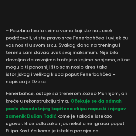
– Posebno hvala svima vama koji ste nas uvek
podržavali, vi ste pravo srce Fenerbahčea i uvijek ću
vas nositi u svom srcu. Svakog dana na treningu i
terenu sam davao uvek svoj maksimum. Nije bilo
dovoljno da osvojimo trofeje o kojima sanjamo, ali ne
mogu biti ponosniji što sam nosio dres tako
istorijskog i velikog kluba poput Fenerbahčea –
napisao je Džeko.
Fenerbahče, ostaje sa trenerom Žozeo Murinjom, ali
Očekuje se da odmah
kreće u rekonstrukciju tima.
posle dosadašnjeg kapitena ekipu napusti i njegov
zamenik Dušan Tadić
kome je takođe istekao
ugovor. Biće odlazaka i još nekolicine igrača poput
Filipa Kostića kome je istekla pozajmica.