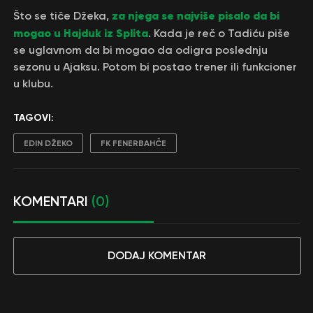
za njega se najviše pisalo da bi
Što se tiče Džeka,
mogao u Hajduk iz Splita
. Kada je reč o Tadiću piše
se uglavnom da bi mogao da odigra poslednju
sezonu u Ajaksu. Potom bi postao trener ili funkcioner
u klubu.
TAGOVI:
EDIN DŽEKO
FK FENERBAHČE
KOMENTARI
(0)
DODAJ KOMENTAR