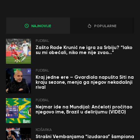
NAJNOVIJE
POPULARNE
FUDBAL
Zašto Rade Krunić ne igra za Srbiju? “Iako
su mi obećali, niko me nije zvao…”
FUDBAL
Kraj jedne ere – Gvardiola napušta Siti na
kraju sezone, menja ga njegov nekadašnji
rival
FUDBAL
Nejmar ide na Mundijal: Anćeloti pročitao
njegovo ime, Brazil u delirijumu (VIDEO)
KOŠARKA
Strašni Vembanjama “izudarao” šampiona