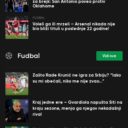
za brejk: San Antonio poveo protiv
Oklahome
FUDBAL
Voleli ga ili mrzeli – Arsenal nikada nije
bio bliži tituli u poslednje 22 godine!
Fudbal
Vidi sve
Zašto Rade Krunić ne igra za Srbiju? “Iako
su mi obećali, niko me nije zvao…”
Kraj jedne ere – Gvardiola napušta Siti na
kraju sezone, menja ga njegov nekadašnji
rival