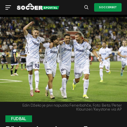
SOCCERBET
Edin Džeko je prvi napustio Fenerbahče, Foto: Beta/Peter
Klaunzer/Keystone via AP
FUDBAL