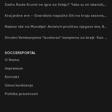
Zašto Rade Krunić ne igra za Srbiju? “Iako su mi obećali, niko me nije zvao…”
Kraj jedne ere – Gvardiola napušta Siti na kraju sezone, menja ga njegov nekadašnji rival
Nejmar ide na Mundijal: Anćeloti pročitao njegovo ime, Brazil u delirijumu (VIDEO)
Strašni Vembanjama “izudarao” šampiona za brejk: San Antonio poveo protiv Oklahome
SOCCERSPORTAL
O Nama
Impressum
Kontakt
Uslovi korišćenja
Politika privatnosti