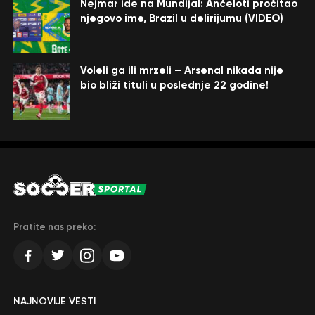
Nejmar ide na Mundijal: Anćeloti pročitao
njegovo ime, Brazil u delirijumu (VIDEO)
Voleli ga ili mrzeli – Arsenal nikada nije
bio bliži tituli u poslednje 22 godine!
Pratite nas preko:
NAJNOVIJE VESTI