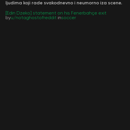
ljudima koji rade svakodnevno i neumorno iza scene.
[Edin Dzeko] statement on his Fenerbahçe exit
by
u/notaghostofreddit
in
soccer