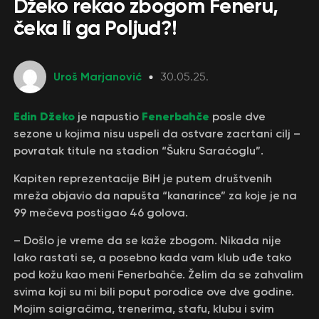
Džeko rekao zbogom Feneru,
čeka li ga Poljud?!
Uroš Marjanović
30.05.25.
Edin Džeko
Fenerbahče
je napustio
posle dve
sezone u kojima nisu uspeli da ostvare zacrtani cilj –
povratak titule na stadion “Šukru Saraćoglu”.
Kapiten reprezentacije BiH je putem društvenih
mreža objavio da napušta “kanarince” za koje je na
99 mečeva postigao 46 golova.
– Došlo je vreme da se kaže zbogom. Nikada nije
lako rastati se, a posebno kada vam klub uđe tako
pod kožu kao meni Fenerbahče. Želim da se zahvalim
svima koji su mi bili poput porodice ove dve godine.
Mojim saigračima, trenerima, stafu, klubu i svim