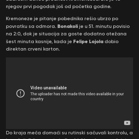
njegov prvi pogodak još od početka godine.
Kremoneze je pitanje pobednika rešio ubrzo po
Bonakoli
povratku sa odmora.
je u 51. minutu povisio
na 2:0, dok je situacija za goste dodatno otežana
Felipe Lojola
šest minuta kasnije, kada je
dobio
direktan crveni karton.
Do kraja meča domaći su rutinski sačuvali kontrolu, a