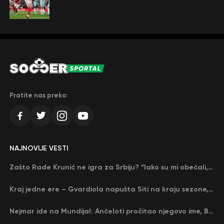
Pratite nas preko:
NAJNOVIJE VESTI
Zašto Rade Krunić ne igra za Srbiju? “Iako su mi obećali, niko me nije zvao…”
Kraj jedne ere – Gvardiola napušta Siti na kraju sezone, menja ga njegov nekadašnji rival
Nejmar ide na Mundijal: Anćeloti pročitao njegovo ime, Brazil u delirijumu (VIDEO)