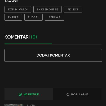
TAGOVI:
DŽEJMI VARDI
FK KREMONEZE
FK LEĆE
FK PIZA
FUDBAL
SERIJA A
KOMENTARI
(0)
DODAJ KOMENTAR
NAJNOVIJE
POPULARNE
FUDBAL