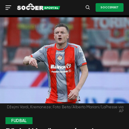
SOCCERBET
Džejmi Vardi, Kremoneze; Foto: Beta/Alberto Mariani/LaPresse via
AP
FUDBAL