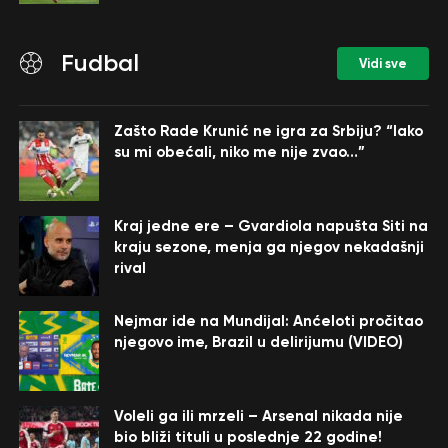
Fudbal
Vidi sve
Zašto Rade Krunić ne igra za Srbiju? “Iako
su mi obećali, niko me nije zvao…”
Kraj jedne ere – Gvardiola napušta Siti na
kraju sezone, menja ga njegov nekadašnji
rival
Nejmar ide na Mundijal: Anćeloti pročitao
njegovo ime, Brazil u delirijumu (VIDEO)
Voleli ga ili mrzeli – Arsenal nikada nije
bio bliži tituli u poslednje 22 godine!