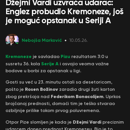
Džejmi Vardi uzvraća udarac:
Englez probudio Kremoneze, još
je moguć opstanak u Seriji A
Nebojša Marković
10.05.26.
Kremoneze
Pizu
je savladao
rezultatom 3:0 u
Serije A
susretu 36. kola
i osvojio veoma važne
bodove u borbi za opstanak u ligi.
Gosti su već u 23. minutu ostali sa desetoricom,
Rosen Božinov
pošto je
zaradio drugi žuti karton
Federikom Bonacolijem
zbog prekršaja nad
. Uprkos
brojčanoj prednosti, domaći tim je teško stvarao
ozbiljnije prilike tokom prvog poluvremena.
Džejmi Vardi
Otpor Pize slomljen je kada je
preciznim
udarcem doneo prednost Kremonezeu. Bio je to