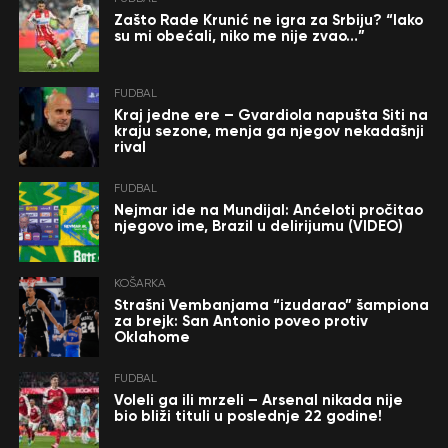
Zašto Rade Krunić ne igra za Srbiju? “Iako
su mi obećali, niko me nije zvao…”
FUDBAL
Kraj jedne ere – Gvardiola napušta Siti na
kraju sezone, menja ga njegov nekadašnji
rival
FUDBAL
Nejmar ide na Mundijal: Anćeloti pročitao
njegovo ime, Brazil u delirijumu (VIDEO)
KOŠARKA
Strašni Vembanjama “izudarao” šampiona
za brejk: San Antonio poveo protiv
Oklahome
FUDBAL
Voleli ga ili mrzeli – Arsenal nikada nije
bio bliži tituli u poslednje 22 godine!