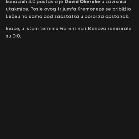
David Okereke
konačnih 3:0 postavio je
u završnici
utakmice. Posle ovog trijumfa Kremoneze se približio
Lečeu na samo bod zaostatka u borbi za opstanak.
Inače, u istom terminu Fiorentina i Đenova remizirale
su 0:0.