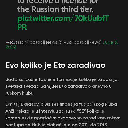
to receive a license for
the Russian third tier.
pic.twitter.com/70kUubfT
PR
— Russian Football News (@RusFootballNews)
June 3,
2022
Evo koliko je Eto zarađivao
Sada su izašle tačne informacije koliko je tadašnja
svetska zvezda Samjuel Eto zarađivao dnevno u
ruskom klubu.
Dmitrij Balašov, bivši šef finansija fudbalskog kluba
Anži, rekao je u intervjuu za ruski “SE” koliko je
kamerunski napadač svakodnevno zarađivao tokom
nastupa za klub iz Mahačkale od 2011. do 2013.