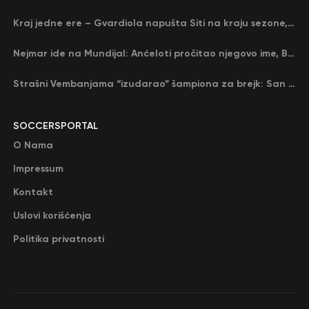
Kraj jedne ere – Gvardiola napušta Siti na kraju sezone, menja ga njegov nekadašnji rival
Nejmar ide na Mundijal: Anćeloti pročitao njegovo ime, Brazil u delirijumu (VIDEO)
Strašni Vembanjama “izudarao” šampiona za brejk: San Antonio poveo protiv Oklahome
SOCCERSPORTAL
O Nama
Impressum
Kontakt
Uslovi korišćenja
Politika privatnosti