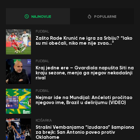
NAJNOVIJE
POPULARNE
FUDBAL
Zašto Rade Krunić ne igra za Srbiju? “Iako
su mi obećali, niko me nije zvao…”
FUDBAL
Kraj jedne ere – Gvardiola napušta Siti na
kraju sezone, menja ga njegov nekadašnji
rival
FUDBAL
Nejmar ide na Mundijal: Anćeloti pročitao
njegovo ime, Brazil u delirijumu (VIDEO)
KOŠARKA
Strašni Vembanjama “izudarao” šampiona
za brejk: San Antonio poveo protiv
Oklahome