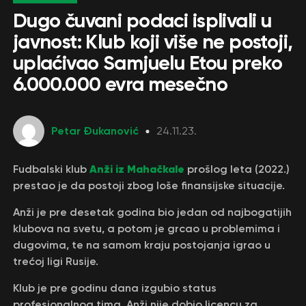
Dugo čuvani podaci isplivali u
javnost: Klub koji više ne postoji,
uplaćivao Samjuelu Etou preko
6.000.000 evra mesečno
Petar Đukanović
24.11.23.
Anži iz Mahačkale
Fudbalski klub
prošlog leta (2022.)
prestao je da postoji zbog loše finansijske situacije.
Anži je pre desetak godina bio jedan od najbogatijih
klubova na svetu, a potom je grcao u problemima i
dugovima, te na samom kraju postojanja igrao u
trećoj ligi Rusije.
Klub je pre godinu dana izgubio status
profesionalnog tima. Anži nije dobio licencu za