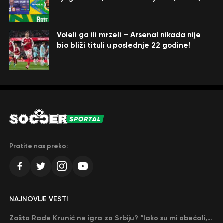
Voleli ga ili mrzeli – Arsenal nikada nije
bio bliži tituli u poslednje 22 godine!
Pratite nas preko:
NAJNOVIJE VESTI
Zašto Rade Krunić ne igra za Srbiju? “Iako su mi obećali, niko me nije zvao…”