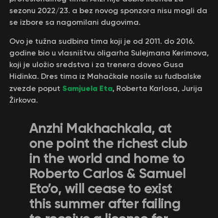
sezonu 2022/23. a bez novog sponzora nisu mogli da
se izbore sa nagomilani dugovima.
Ovo je tužna sudbina tima koji je od 2011. do 2016.
godine bio u vlasništvu oligarha Sulejmana Kerimova,
koji je uložio sredstva i za trenera doveo Gusa
Hidinka. Dres tima iz Mahačkale nosile su fudbalske
Samjuela Eta
zvezde poput
, Roberta Karlosa, Jurija
Žirkova.
Anzhi Makhachkala, at
one point the richest club
in the world and home to
Roberto Carlos & Samuel
Eto’o, will cease to exist
this summer after failing