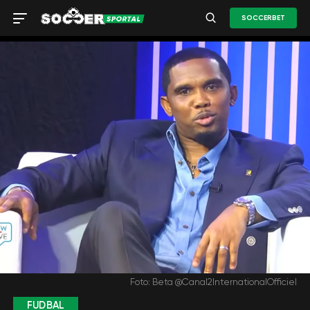
SOCCERBET
Foto: Beta @Canal2InternationalOfficiel
FUDBAL