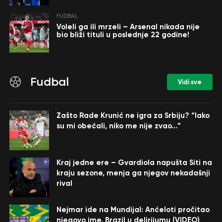
FUDBAL
Voleli ga ili mrzeli – Arsenal nikada nije
bio bliži tituli u poslednje 22 godine!
Fudbal
Vidi sve
Zašto Rade Krunić ne igra za Srbiju? “Iako
su mi obećali, niko me nije zvao…”
Kraj jedne ere – Gvardiola napušta Siti na
kraju sezone, menja ga njegov nekadašnji
rival
Nejmar ide na Mundijal: Anćeloti pročitao
njegovo ime, Brazil u delirijumu (VIDEO)