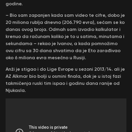
godine.
– Bio sam zapanjen kada sam video te cifre, dobo je
20 miliona rublja dnevno (206.790 evra), sećam se ko
danas ovog broja. Odmah sam izvadio kalkulator i
krenuo da računam koliko je to u satima, minutama i
sekundama – rekao je Ivanov, a kada pomnožimo
ovu cifru sa 30 dana shvatimo da je Eto zarađivao
oko 6 miliona evra mesečno u Rusiji.
Anži je stigao i do Lige Evrope u sezoni 2013/14. ali je
AZ Alkmar bio bolji u osmini finala, dok je u istoj fazi
takmičenja ruski tim ispao i godinu dana ranije od
Njukasla.