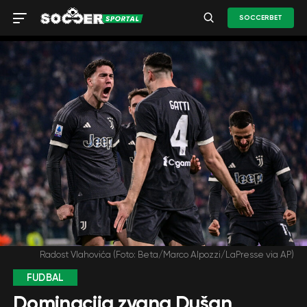
SOCCERBET
Radost Vlahovića (Foto: Beta/Marco Alpozzi/LaPresse via AP)
FUDBAL
Dominacija zvana Dušan