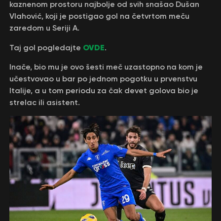
kaznenom prostoru najbolje od svih snašao Dušan
Vlahović, koji je postigao gol na četvrtom meču
zaredom u Seriji A.
OVDE
Taj gol pogledajte
.
Inače, bio mu je ovo šesti meč uzastopno na kom je
učestvovao u bar po jednom pogotku u prvenstvu
Italije, a u tom periodu za čak devet golova bio je
strelac ili asistent.