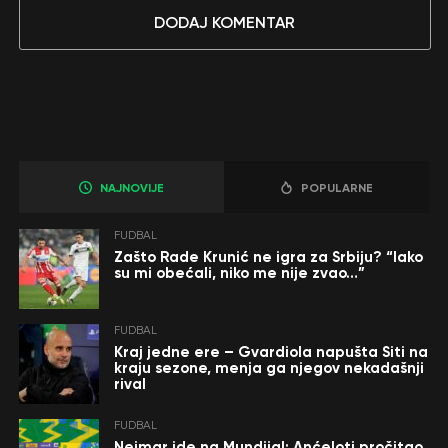
DODAJ KOMENTAR
NAJNOVIJE
POPULARNE
FUDBAL
Zašto Rade Krunić ne igra za Srbiju? “Iako
su mi obećali, niko me nije zvao…”
FUDBAL
Kraj jedne ere – Gvardiola napušta Siti na
kraju sezone, menja ga njegov nekadašnji
rival
FUDBAL
Nejmar ide na Mundijal: Anćeloti pročitao