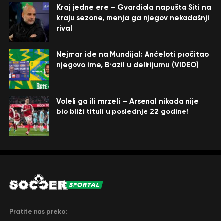
Kraj jedne ere – Gvardiola napušta Siti na
kraju sezone, menja ga njegov nekadašnji
rival
Nejmar ide na Mundijal: Anćeloti pročitao
njegovo ime, Brazil u delirijumu (VIDEO)
Voleli ga ili mrzeli – Arsenal nikada nije
bio bliži tituli u poslednje 22 godine!
Pratite nas preko: