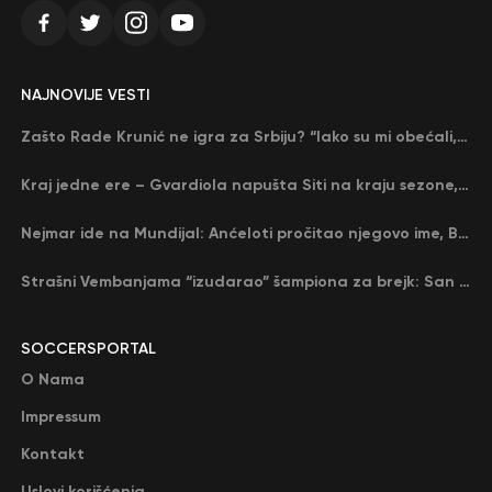
NAJNOVIJE VESTI
Zašto Rade Krunić ne igra za Srbiju? “Iako su mi obećali, niko me nije zvao…”
Kraj jedne ere – Gvardiola napušta Siti na kraju sezone, menja ga njegov nekadašnji rival
Nejmar ide na Mundijal: Anćeloti pročitao njegovo ime, Brazil u delirijumu (VIDEO)
Strašni Vembanjama “izudarao” šampiona za brejk: San Antonio poveo protiv Oklahome
SOCCERSPORTAL
O Nama
Impressum
Kontakt
Uslovi korišćenja