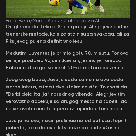
Foto: Beta/Marco Alpozzi/LaPresse via AP
Očigledno da itekako Srbinu prijaju Alegrijeve čudne
trenerske metode, koje zaista nisu za svakoga, ali za
Piksijevog pulena definitivno jesu.
Međutim, Juventus je primio gol u 70. minutu. Ponovo
se nije proslavio Vojčeh Ščensni, jer mu je Tomazo
Baldanci dao gol sa nekih 20-ak metara po zemlji.
Zbog ovog boda, Juve je sada samo na dva boda
ispred Intera, a ima i dve utakmice više. To znači da
“Derbi dela Italija” narednog vikenda, Alegrijev tim
verovatno dočekuje sa drugog mesta na tabeli i da
će verovatno imati imperativ trijumfa u tom meču.
Juve je na ovaj način prekinuo niz od pet uzastopnih
pobeda, tako da ovaj kiks može da bude užasno
skup.