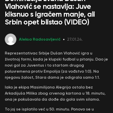
Vlahović se nastavlja: Juve
kiksnuo s igračem manje, ali
Srbin opet blistao (VIDEO)
Aleksa Radosavljević
27.01.24.
Reprezentativac Srbije Dušan Vlahović igra u
životnoj formi, kada je klupski fudbal u pitanju. Dao je
novi gol za Juventus i to startom drugog
poluvremena protiv Empolija (za vođstvo 1:0). Na
njegovu žalost, Stara dama je odigrala samo 1:1.
Iako je ekipa Masimilijana Alegrija ostala bez
Arkadijuša Milika zbog crvenog kartona u 18. minutu,
ona je pokušavala da dođe do gola svim silama.
To joj se isplatilo već u 50. minutu. Ponovo se u