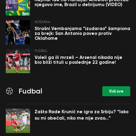
njegovo ime, Brazil u delirijumu (VIDEO)
KOŠARKA
Strašni Vembanjama “izudarao” šampiona
za brejk: San Antonio poveo protiv
Oklahome
FUDBAL
Voleli ga ili mrzeli – Arsenal nikada nije
bio bliži tituli u poslednje 22 godine!
Fudbal
Vidi sve
Zašto Rade Krunić ne igra za Srbiju? “Iako
su mi obećali, niko me nije zvao…”