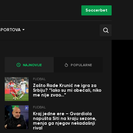
Soccerbet
SPORTOVA
NAJNOVIJE
POPULARNE
FUDBAL
Zašto Rade Krunić ne igra za
Srbiju? “Iako su mi obećali, niko
me nije zvao…”
FUDBAL
Kraj jedne ere – Gvardiola
napušta Siti na kraju sezone,
menja ga njegov nekadašnji
rival