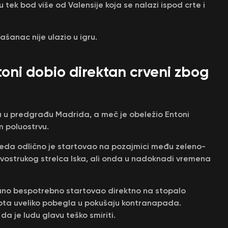
 tek bod više od Valensije koja se nalazi ispod crte i
ašanac nije ulazio u igru.
toni dobio direktan crveni zbog
a u predgrađu Madrida, a meč je obeležio Entoni
m poluostrvu.
jteda odlično je startovao na pozajmici među zeleno-
dvostrukog strelca Iska, ali onda u nadoknadi vremena
puno bespotrebno startovao direktno na stopalo
opta uveliko pobegla u pokušaju kontranapada.
da je ludu glavu teško smiriti.