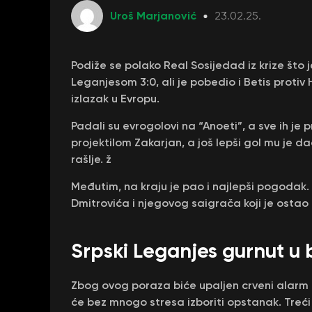
Uroš Marjanović
23.02.25.
Podiže se polako Real Sosijedad iz krize št
Leganjesom 3:0, ali je pobedio i Betis protiv
izlazak u Evropu.
Padali su evrogolovi na “Anoeti”, a sve ih je
projektilom Zakarjan, a još lepši gol mu je d
rašlje. ž
Međutim, na kraju je pao i najlepši pogodak. 
Dmitrovića i njegovog saigrača koji je ostao k
Srpski Leganjes gurnut u
Zbog ovog poraza biće upaljen crveni alarm 
će bez mnogo stresa izboriti opstanak. Treć