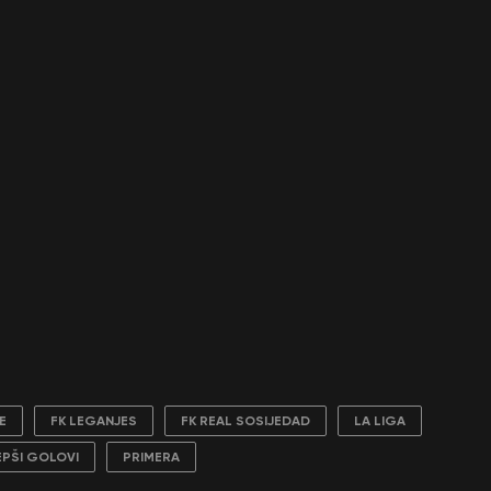
E
FK LEGANJES
FK REAL SOSIJEDAD
LA LIGA
EPŠI GOLOVI
PRIMERA