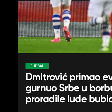
FUDBAL
Dmitrović primao e
gurnuo Srbe u borbu
proradile lude bubic