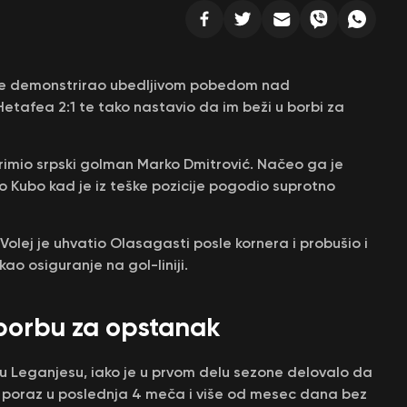
o je demonstrirao ubedljivom pobedom nad
 Hetafea 2:1 te tako nastavio da im beži u borbi za
 primio srpski golman Marko Dmitrović. Načeo ga je
ao Kubo kad je iz teške pozicije pogodio suprotno
Volej je uhvatio Olasagasti posle kornera i probušio i
ao osiguranje na gol-liniji.
 borbu za opstanak
u Leganjesu, iako je u prvom delu sezone delovalo da
i poraz u poslednja 4 meča i više od mesec dana bez