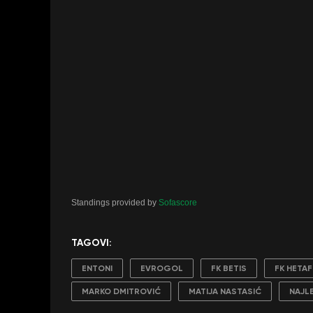
Standings provided by
Sofascore
TAGOVI:
ENTONI
EVROGOL
FK BETIS
FK HETAF
MARKO DMITROVIĆ
MATIJA NASTASIĆ
NAJL