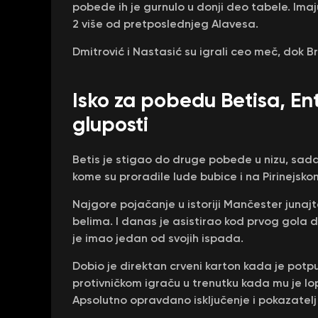
pobede ih je gurnulo u donji deo tabele. Imaju
2 više od pretposlednjeg Alavesa.
Dmitrović i Nastasić su igrali ceo meč, dok Br
Isko za pobedu Betisa, En
gluposti
Betis je stigao do druge pobede u nizu, sad
kome su proradile lude bubice i na Pirinejsko
Najgore pojačanje u istoriji Mančester juna
belima. I danas je asistirao kod prvog gola 
je imao jedan od svojih ispada.
Dobio je direktan crveni karton kada je pot
protivničkom igraču u trenutku kada mu je l
Apsolutno opravdano isključenje i pokazatelj 