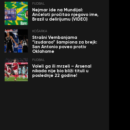
FUDBAL
Nejmar ide na Mundijal:
Anćeloti pročitao njegovo ime,
Brazil u delirijumu (VIDEO)
KOŠARKA
Strašni Vembanjama
“izudarao” šampiona za brejk:
San Antonio poveo protiv
Oklahome
FUDBAL
Voleli ga ili mrzeli – Arsenal
nikada nije bio bliži tituli u
poslednje 22 godine!