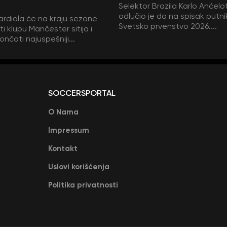
Selektor Brazila Karlo Anćelot
odlučio je da na spisak putni
rdiola će na kraju sezone
Svetsko prvenstvo 2026....
i klupu Mančester sitija i
ončati najuspešniji...
SOCCERSPORTAL
O Nama
Impressum
Kontakt
Uslovi korišćenja
Politika privatnosti