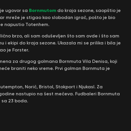
Bornmutom
 je ugovor sa
do kraja sezone, saopštio je
var mreže je stigao kao slobodan igrač, pošto je bio
je napustio Totenhem.
ilično brzo, ali sam oduševljen što sam ovde i što sam
 ekipi do kraja sezone. Ukazala mi se prilika i bila je
ao je Forster.
zamena za drugog golmana Bornmuta Vila Denisa, koji
neće braniti neko vreme. Prvi golman Bornmuta je
tempton, Norič, Bristol, Stokport i Njukasl. Za
. godine nastupio na šest mečeva. Fudbaleri Bornmuta
e sa 23 boda.