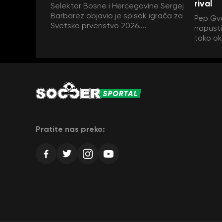
rival
Selektor Bosne i Hercegovine Sergej
Barbarez objavio je spisak igrača za
Pep Gva
Svetsko prvenstvo 2026....
napustit
tako ok
Pratite nas preko: