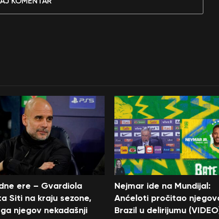
AJ KOMENTAR
edne ere – Gvardiola
Nejmar ide na Mundijal:
a Siti na kraju sezone,
Anćeloti pročitao njegov
ga njegov nekadašnji
Brazil u delirijumu (VIDEO