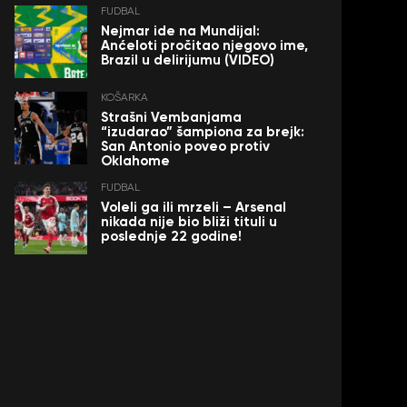
FUDBAL
Nejmar ide na Mundijal:
Anćeloti pročitao njegovo ime,
Brazil u delirijumu (VIDEO)
KOŠARKA
Strašni Vembanjama
“izudarao” šampiona za brejk:
San Antonio poveo protiv
Oklahome
FUDBAL
Voleli ga ili mrzeli – Arsenal
nikada nije bio bliži tituli u
poslednje 22 godine!