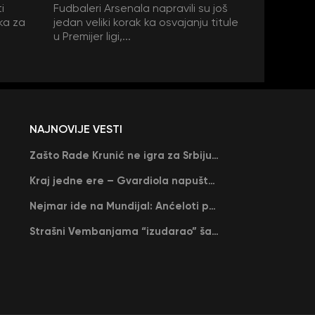
i
Fudbaleri Arsenala napravili su još
ka za
jedan veliki korak ka osvajanju titule
u Premijer ligi,...
NAJNOVIJE VESTI
Zašto Rade Krunić ne igra za Srbiju? “Iako su mi obećali, niko me nije zvao…”
Kraj jedne ere – Gvardiola napušta Siti na kraju sezone, menja ga njegov nekadašnji rival
Nejmar ide na Mundijal: Anćeloti pročitao njegovo ime, Brazil u delirijumu (VIDEO)
Strašni Vembanjama “izudarao” šampiona za brejk: San Antonio poveo protiv Oklahome