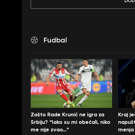
DOD
Fudbal
Zašto Rade Krunić ne igra za
Kraj j
Srbiju? “Iako su mi obećali, niko
napušt
me nije zvao…”
menja 