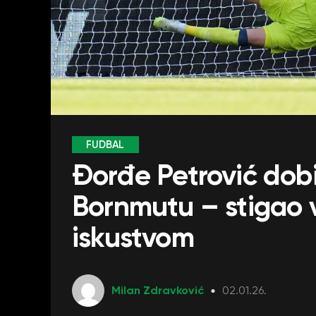
FUDBAL
Đorđe Petrović dobi
Bornmutu – stigao v
iskustvom
Milan Zdravković
02.01.26.