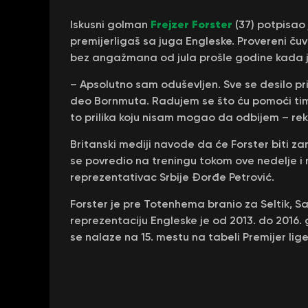
Frejzer Forster
Iskusni golman
(37) potpisao
premijerligaš sa juga Engleske. Provereni ču
bez angažmana od jula prošle godine kada 
– Apsolutno sam oduševljen. Sve se desilo pr
deo Bornmuta. Radujem se što ću pomoći timu i
to prilika koju nisam mogao da odbijem – rek
Britanski mediji navode da će Forster biti 
se povredio na treningu tokom ove nedelje i 
reprezentativac Srbije Đorđe Petrović.
Forster je pre Totenhema branio za Seltik, Sau
reprezentaciju Engleske je od 2013. do 2016
se nalaze na 15. mestu na tabeli Premijer lig