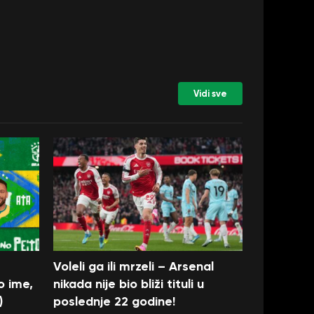
Vidi sve
Voleli ga ili mrzeli – Arsenal
o ime,
nikada nije bio bliži tituli u
)
poslednje 22 godine!