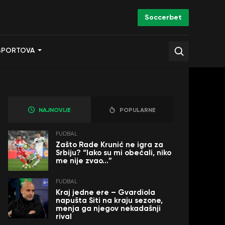
Soccerbet
SPORTOVA
NAJNOVIJE
POPULARNE
FUDBAL
Zašto Rade Krunić ne igra za
Srbiju? “Iako su mi obećali, niko
me nije zvao…”
FUDBAL
Kraj jedne ere – Gvardiola
napušta Siti na kraju sezone,
menja ga njegov nekadašnji
rival