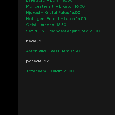
Brentford – Barnli
16.00
Mančester siti – Brajton
16.00
Njukasl – Kristal Palas
16.00
Notingem Forest – Luton
16.00
Čelsi – Arsenal
18.30
Šefild jun. – Mančester junajted
21.00
nedelja:
Aston Vila – Vest Hem
17.30
ponedeljak:
Totenhem – Fulam
21.00