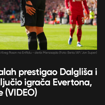
 i Kreg Poson na Enfildu - derbi Mersisajda (Foto: Beta/AP/Jon Super)
lah prestigao Dalgliša i
ljučio igrača Evertona,
e (VIDEO)