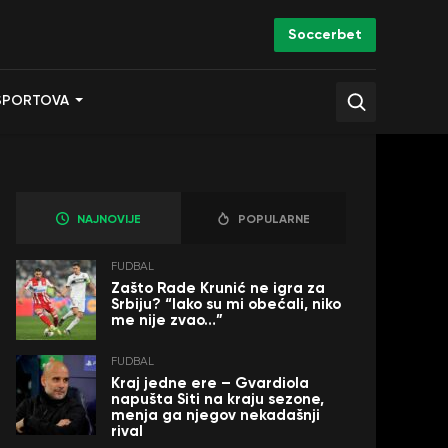
Soccerbet
SPORTOVA
NAJNOVIJE
POPULARNE
FUDBAL
Zašto Rade Krunić ne igra za
Srbiju? “Iako su mi obećali, niko
me nije zvao…”
FUDBAL
Kraj jedne ere – Gvardiola
napušta Siti na kraju sezone,
menja ga njegov nekadašnji
rival