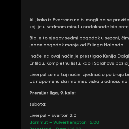
Ali, kako iz Evertona ne bi mogli da se prev
koji je u sedmom minutu nadoknade bio preci
Bio je to njegov sedmi pogodak u sezoni, či
jedan pogodak manje od Erlinga Halanda.
Inače, na ovaj način je prestigao Kenija Dalgl
Enfildu. Kompletnu listu, kao i Salahovu pozic
Liverpul se na taj način izjednačio po broju 
Uz napomenu da ima meč viška u odnosu na n
Premijer liga, 9. kolo:
subota:
Liverpul – Everton 2:0
Bornmut – Vulverhempton 16.00