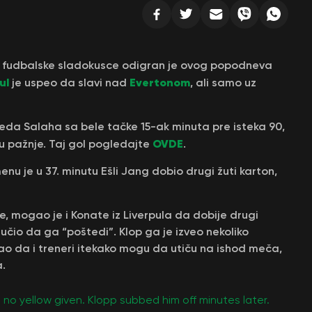
 fudbalske sladokusce odigran je ovog popodneva
pul
Evertonom
je uspeo da slavi nad
, ali samo uz
da Salaha sa bele tačke 15-ak minuta pre isteka 90,
OVDE
tru pažnje. Taj gol pogledajte
.
u je u 37. minutu Ešli Jang dobio drugi žuti karton,
, mogao je i Konate iz Liverpula da dobije drugi
lučio da ga “poštedi”. Klop ga je izveo nekoliko
ao da i treneri itekako mogu da utiču na ishod meča,
a.
 no yellow given. Klopp subbed him off minutes later.