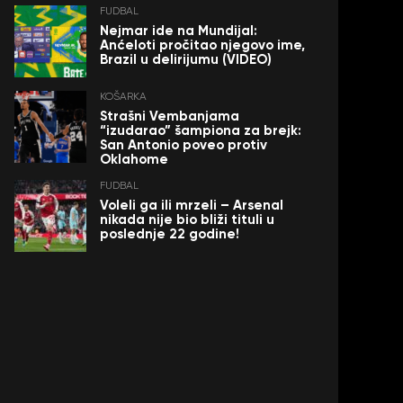
FUDBAL
Nejmar ide na Mundijal:
Anćeloti pročitao njegovo ime,
Brazil u delirijumu (VIDEO)
KOŠARKA
Strašni Vembanjama
“izudarao” šampiona za brejk:
San Antonio poveo protiv
Oklahome
FUDBAL
Voleli ga ili mrzeli – Arsenal
nikada nije bio bliži tituli u
poslednje 22 godine!