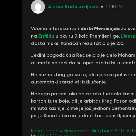
Aleksa Radosavljević
21.10.23.
derbi Mersisajda
Veoma interesantan
za sve
Enfildu
Liver
na
u okviru 9. kola Premijer lige.
dosta muke. Konačan rezultat bio je 2:0.
Jedini pogodak za Redse bio je delo Mohame
ali može se reći da su opet arbitri bili u cen
Ne nužno zbog grešaka, ali u prvom poluvremen
automatski zaradivši isključenje.
Nedugo potom, oko pola sata fudbala kasnije
karton žute boje, ali je arbitar Kreg Poson od
minuta kasnije, čime je još jednom demontrir
jer je Konate bio na jedan start od isključenj
Konate on a yellow card pulling back Beto with
by
u/Sal21G
in
soccer