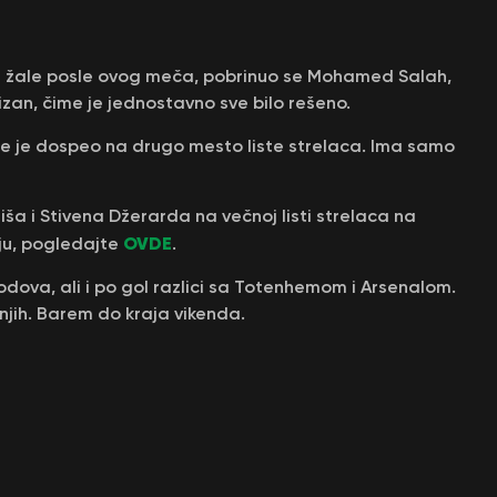
iše žale posle ovog meča, pobrinuo se Mohamed Salah,
zan, čime je jednostavno sve bilo rešeno.
me je dospeo na drugo mesto liste strelaca. Ima samo
iša i Stivena Džerarda na večnoj listi strelaca na
OVDE
iju, pogledajte
.
bodova, ali i po gol razlici sa Totenhemom i Arsenalom.
jih. Barem do kraja vikenda.