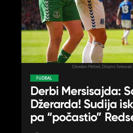
Džordan Pikford, Džejms Tarkovski
FUDBAL
Derbi Mersisajda: Sa
Džerarda! Sudija isk
pa “počastio” Reds