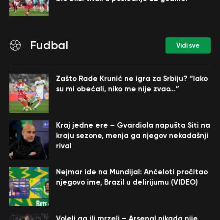
Fudbal
Vidi sve
Zašto Rade Krunić ne igra za Srbiju? “Iako
su mi obećali, niko me nije zvao…”
Kraj jedne ere – Gvardiola napušta Siti na
kraju sezone, menja ga njegov nekadašnji
rival
Nejmar ide na Mundijal: Anćeloti pročitao
njegovo ime, Brazil u delirijumu (VIDEO)
Voleli ga ili mrzeli – Arsenal nikada nije