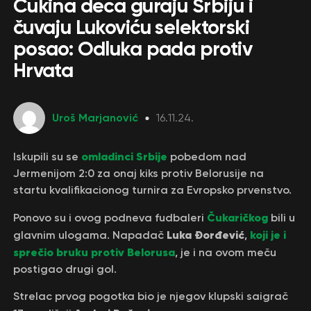
Čukina deca guraju Srbiju i
čuvaju Lukoviću selektorski
posao: Odluka pada protiv
Hrvata
Uroš Marjanović
16.11.24.
omladinci Srbije
Iskupili su se
pobedom nad
Jermenijom 2:0 za onaj kiks protiv Belorusije na
startu kvalifikacionog turnira za Evropsko prvenstvo.
Čukaričkog
Ponovo su i ovog podneva fudbaleri
bili u
Luka Đorđević
koji je i
glavnim ulogama. Napadač
,
sprečio bruku protiv Belorusa
, je i na ovom meču
postigao drugi gol.
Strelac prvog pogotka bio je njegov klupski saigrač