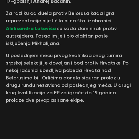
Andrej Bačanin
17-godišnji
.
Za razliku od duela protiv Belorusa kada igra
reprezentacije nije ličila ni na šta, izabranici
Aleksandra Lukovića
su sada dominirali protiv
autsajdera. Posao im je i bio olakšan posle
isključenja Mikhalijana.
U poslednjem meču prvog kvalifikacionog turnira
srpskoj selekciji je dovoljan i bod protiv Hrvatske. Po
nekoj računici ubedljiva pobeda Hrvata nad
Belorusima bi i Orlićima donela siguran prolaz u
drugu rundu nezavisno od poslednjeg meča. U drugi
krug kvalifikacija za EP za igrače do 19 godina
prolaze dve prvoplasirane ekipe.