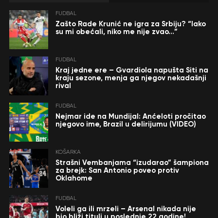
FUDBAL
Zašto Rade Krunić ne igra za Srbiju? “Iako
su mi obećali, niko me nije zvao…”
FUDBAL
Kraj jedne ere – Gvardiola napušta Siti na
kraju sezone, menja ga njegov nekadašnji
rival
FUDBAL
Nejmar ide na Mundijal: Anćeloti pročitao
njegovo ime, Brazil u delirijumu (VIDEO)
KOŠARKA
Strašni Vembanjama “izudarao” šampiona
za brejk: San Antonio poveo protiv
Oklahome
FUDBAL
Voleli ga ili mrzeli – Arsenal nikada nije
bio bliži tituli u poslednje 22 godine!