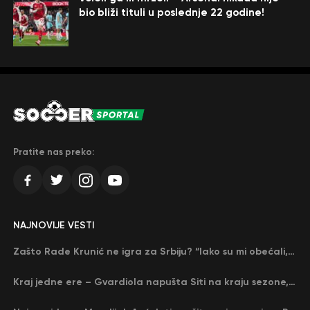
bio bliži tituli u poslednje 22 godine!
Pratite nas preko:
NAJNOVIJE VESTI
Zašto Rade Krunić ne igra za Srbiju? “Iako su mi obećali, niko me nije zvao…”
Kraj jedne ere – Gvardiola napušta Siti na kraju sezone, menja ga njegov nekadašnji rival