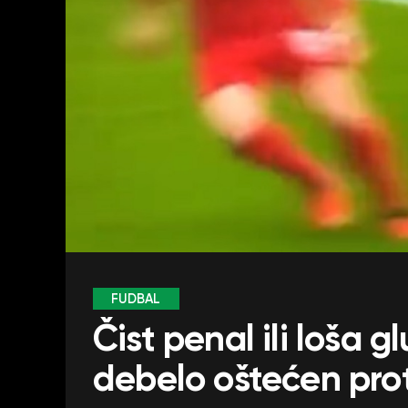
FUDBAL
Čist penal ili loša 
debelo oštećen prot