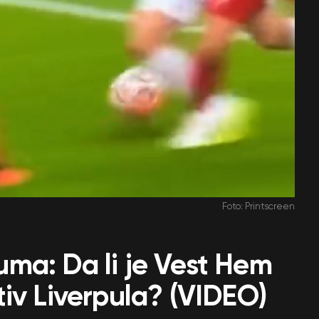
Foto: Printscreen
gluma: Da li je Vest Hem
iv Liverpula? (VIDEO)