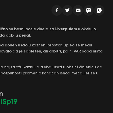
Liverpulom
lično su besni posle duela sa
u okviru 6.
 da dobiju penal.
rod Bouen ušao u kazneni prostor, upleo se među
ovalo da je sapleten, ali arbitri, pa ni VAR soba ništa
 najstrožu kaznu, a treba uzeti u obzir i činjenicu da
u potpunosti promenio konačan ishod meča, jer se u
n
dISp19