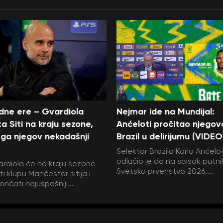
edne ere – Gvardiola
Nejmar ide na Mundijal:
a Siti na kraju sezone,
Anćeloti pročitao njegov
ga njegov nekadašnji
Brazil u delirijumu (VIDEO
Selektor Brazila Karlo Anćelot
odlučio je da na spisak putni
rdiola će na kraju sezone
Svetsko prvenstvo 2026....
i klupu Mančester sitija i
ončati najuspešniji...