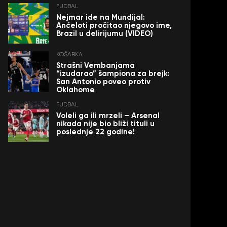
FUDBAL
Nejmar ide na Mundijal:
Anćeloti pročitao njegovo ime,
Brazil u delirijumu (VIDEO)
KOŠARKA
Strašni Vembanjama
“izudarao” šampiona za brejk:
San Antonio poveo protiv
Oklahome
FUDBAL
Voleli ga ili mrzeli – Arsenal
nikada nije bio bliži tituli u
poslednje 22 godine!