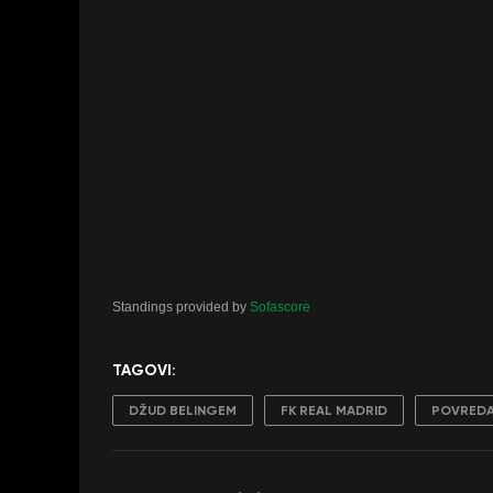
Standings provided by
Sofascore
TAGOVI:
DŽUD BELINGEM
FK REAL MADRID
POVRED