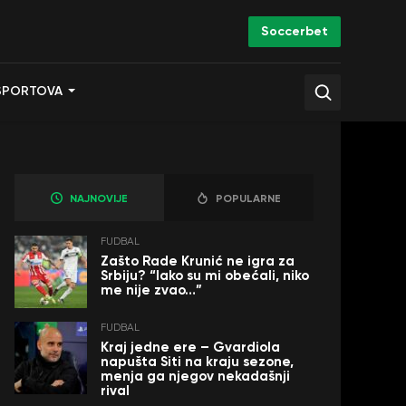
Soccerbet
SPORTOVA
NAJNOVIJE
POPULARNE
FUDBAL
Zašto Rade Krunić ne igra za
Srbiju? “Iako su mi obećali, niko
me nije zvao…”
FUDBAL
Kraj jedne ere – Gvardiola
napušta Siti na kraju sezone,
menja ga njegov nekadašnji
rival