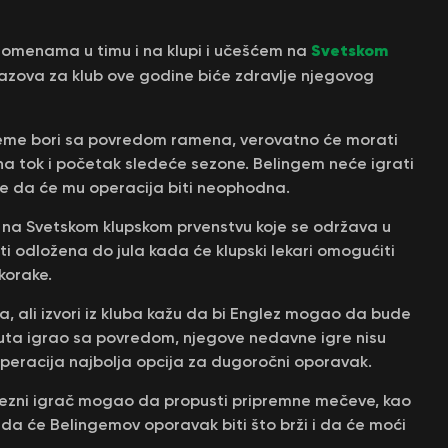
Svetskom
omenama u timu i na klupi i učešćem na
izazova za klub ove godine biće zdravlje njegovog
vreme bori sa povredom ramena, verovatno će morati
 na tok i početak sledeće sezone. Belingem neće igrati
 je da će mu operacija biti neophodna.
 na Svetskom klupskom prvenstvu koje se održava u
ti odložena do jula kada će klupski lekari omogućiti
korake.
a, ali izvori iz kluba kažu da bi Englez mogao da bude
 puta igrao sa povredom, njegove nedavne igre nisu
 operacija najbolja opcija za dugoročni oporavak.
i vezni igrač mogao da propusti pripremne mečeve, kao
da će Belingemov oporavak biti što brži i da će moći