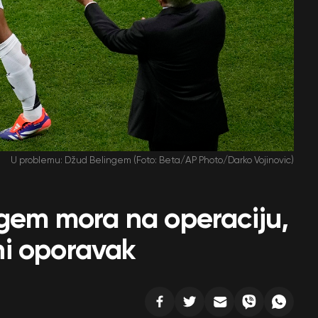
U problemu: Džud Belingem (Foto: Beta/AP Photo/Darko Vojinovic)
ngem mora na operaciju,
i oporavak