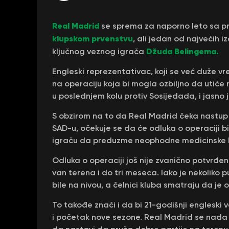
Real Madrid
se sprema za naporno leto sa pr
klupskom prvenstvu
, ali jedan od najvećih 
Džuda Belingema.
ključnog veznog igrača
Engleski reprezentativac, koji se već duže 
na operaciju koja bi mogla ozbiljno da utiče
u poslednjem kolu protiv Sosijedada, i jasno
S obzirom na to da Real Madrid čeka nastup
SAD-u, očekuje se da će odluka o operaciji bi
igraču da preduzme neophodne medicinske 
Odluka o operaciji još nije zvanično potvrđen
van terena i do tri meseca. Iako je nekoliko
bile na nivou, a čelnici kluba smatraju da je
To takođe znači i da bi 21-godišnji englesk
i početak nove sezone. Real Madrid se nada 