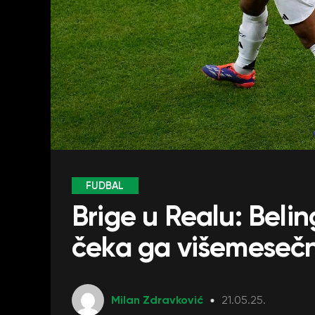
FUDBAL
Brige u Realu: Beli
čeka ga višemesečn
Milan Zdravković
21.05.25.