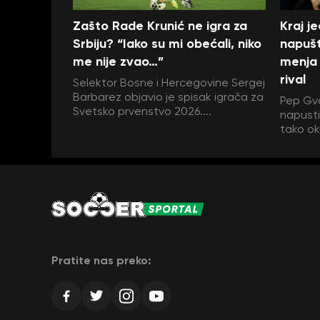
Zašto Rade Krunić ne igra za
Kraj j
Srbiju? “Iako su mi obećali, niko
napušt
me nije zvao…”
menja 
rival
Selektor Bosne i Hercegovine Sergej
Barbarez objavio je spisak igrača za
Pep Gva
Svetsko prvenstvo 2026....
napustit
tako ok
Pratite nas preko: