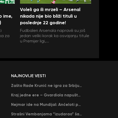
Voleli ga ili mrzeli – Arsenal
o ime,
nikada nije bio bliži tituli u
)
poslednje 22 godine!
i
Fudbaleri Arsenala napravili su još
ka za
jedan veliki korak ka osvajanju titule
u Premijer ligi,...
NAJNOVIJE VESTI
Zašto Rade Krunić ne igra za Srbiju? “Iako su mi obećali, niko me nije zvao…”
Kraj jedne ere – Gvardiola napušta Siti na kraju sezone, menja ga njegov nekadašnji rival
Nejmar ide na Mundijal: Anćeloti pročitao njegovo ime, Brazil u delirijumu (VIDEO)
Strašni Vembanjama “izudarao” šampiona za brejk: San Antonio poveo protiv Oklahome