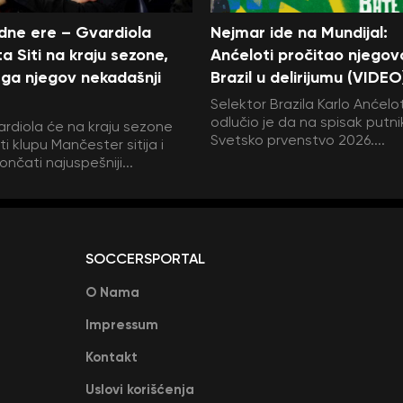
edne ere – Gvardiola
Nejmar ide na Mundijal:
a Siti na kraju sezone,
Anćeloti pročitao njegov
ga njegov nekadašnji
Brazil u delirijumu (VIDEO
Selektor Brazila Karlo Anćelot
odlučio je da na spisak putni
rdiola će na kraju sezone
Svetsko prvenstvo 2026....
i klupu Mančester sitija i
ončati najuspešniji...
SOCCERSPORTAL
O Nama
Impressum
Kontakt
Uslovi korišćenja