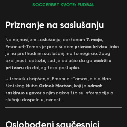
SOCCERBET KVOTE: FUDBAL
Priznanje na saslušanju
7. maja
Na najnovijem saslušanju, održanom
,
priznao krivicu
Emanuel-Tomas je pred sudom
, iako
je na prethodnim saslušanjima to negirao. Zbog
zadrži u
ozbiljnosti optužbi, sud je odlučio da ga
pritvoru
do daljeg toka postupka.
U trenutku hapšenja, Emanuel-Tomas je bio član
Grinok Morton
odmah
škotskog kluba
, koji je
raskinuo ugovor
s njim nakon što su informacije o
slučaju dospele u javnost.
Oslobođeni saučesnici