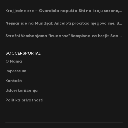
Kraj jedne ere – Gvardiola napušta Siti na kraju sezone, menja ga njegov nekadašnji rival
Nejmar ide na Mundijal: Anćeloti pročitao njegovo ime, Brazil u delirijumu (VIDEO)
Strašni Vembanjama “izudarao” šampiona za brejk: San Antonio poveo protiv Oklahome
SOCCERSPORTAL
O Nama
Impressum
Kontakt
Uslovi korišćenja
Politika privatnosti