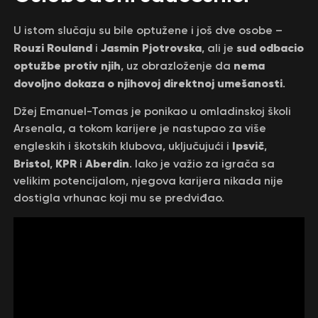
U istom slučaju su bile optužene i još dve osobe –
Rouzi Rouland
Jasmin Pjotrovska
sud odbacio
i
, ali je
optužbe protiv njih
nema
, uz obrazloženje da
dovoljno dokaza o njihovoj direktnoj umešanosti
.
Džej Emanuel-Tomas je ponikao u omladinskoj školi
Arsenala, a tokom karijere je nastupao za više
Ipsvič
engleskih i škotskih klubova, uključujući i
,
Bristol
KPR
Aberdin
,
i
. Iako je važio za igrača sa
velikim potencijalom, njegova karijera nikada nije
dostigla vrhunac koji mu se predviđao.