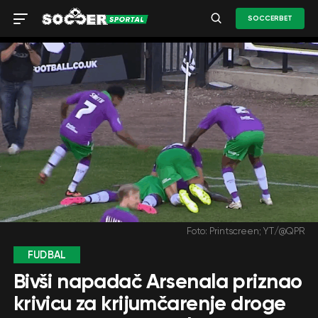
SOCCERBET
Foto: Printscreen; YT/@QPR
FUDBAL
Bivši napadač Arsenala priznao
krivicu za krijumčarenje droge