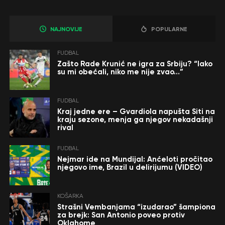
NAJNOVIJE
POPULARNE
FUDBAL
Zašto Rade Krunić ne igra za Srbiju? “Iako
su mi obećali, niko me nije zvao…”
FUDBAL
Kraj jedne ere – Gvardiola napušta Siti na
kraju sezone, menja ga njegov nekadašnji
rival
FUDBAL
Nejmar ide na Mundijal: Anćeloti pročitao
njegovo ime, Brazil u delirijumu (VIDEO)
KOŠARKA
Strašni Vembanjama “izudarao” šampiona
za brejk: San Antonio poveo protiv
Oklahome