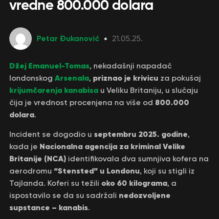
vredne 800.000 dolara
Petar Đukanović
21.05.25.
Džej Emanuel-Tomas
, nekadašnji napadač
Arsenala
priznao je krivicu
londonskog
,
za pokušaj
krijumčarenja kanabisa
u Veliku Britaniju, u slučaju
800.000
čija je vrednost procenjena na više od
dolara
.
septembru 2025. godine
Incident se dogodio u
,
Nacionalna agencija za kriminal Velike
kada je
Britanije (NCA)
identifikovala dva sumnjiva kofera na
“Stensted” u Londonu
aerodromu
, koji su stigli iz
oko 60 kilograma
Tajlanda. Koferi su težili
, a
nedozvoljene
ispostavilo se da su sadržali
supstance – kanabis
.