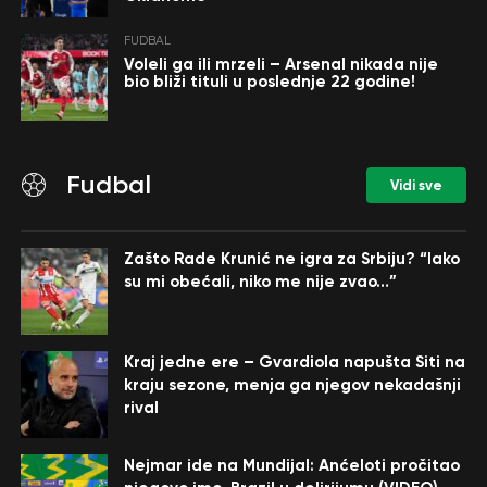
FUDBAL
Voleli ga ili mrzeli – Arsenal nikada nije
bio bliži tituli u poslednje 22 godine!
Fudbal
Vidi sve
Zašto Rade Krunić ne igra za Srbiju? “Iako
su mi obećali, niko me nije zvao…”
Kraj jedne ere – Gvardiola napušta Siti na
kraju sezone, menja ga njegov nekadašnji
rival
Nejmar ide na Mundijal: Anćeloti pročitao