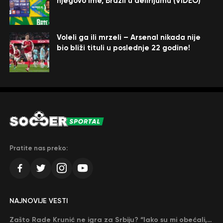
njegovo ime, Brazil u delirijumu (VIDEO)
Voleli ga ili mrzeli – Arsenal nikada nije
bio bliži tituli u poslednje 22 godine!
Pratite nas preko:
NAJNOVIJE VESTI
Zašto Rade Krunić ne igra za Srbiju? “Iako su mi obećali, niko me nije zvao…”