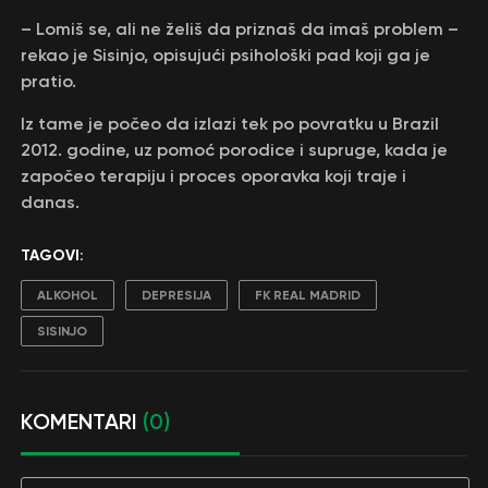
– Lomiš se, ali ne želiš da priznaš da imaš problem –
rekao je Sisinjo, opisujući psihološki pad koji ga je
pratio.
Iz tame je počeo da izlazi tek po povratku u Brazil
2012. godine, uz pomoć porodice i supruge, kada je
započeo terapiju i proces oporavka koji traje i
danas.
TAGOVI:
ALKOHOL
DEPRESIJA
FK REAL MADRID
SISINJO
KOMENTARI
(0)