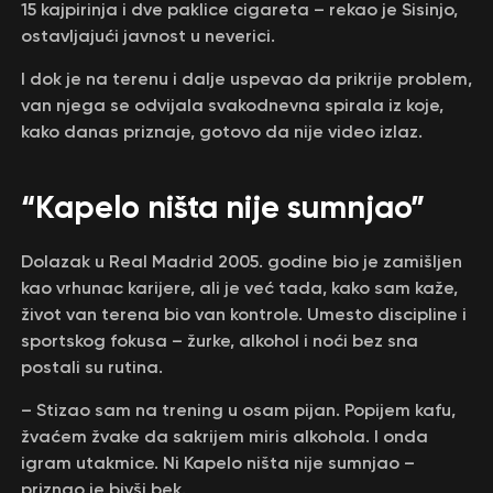
15 kajpirinja i dve paklice cigareta – rekao je Sisinjo,
ostavljajući javnost u neverici.
I dok je na terenu i dalje uspevao da prikrije problem,
van njega se odvijala svakodnevna spirala iz koje,
kako danas priznaje, gotovo da nije video izlaz.
“Kapelo ništa nije sumnjao”
Dolazak u Real Madrid 2005. godine bio je zamišljen
kao vrhunac karijere, ali je već tada, kako sam kaže,
život van terena bio van kontrole. Umesto discipline i
sportskog fokusa – žurke, alkohol i noći bez sna
postali su rutina.
– Stizao sam na trening u osam pijan. Popijem kafu,
žvaćem žvake da sakrijem miris alkohola. I onda
igram utakmice. Ni Kapelo ništa nije sumnjao –
priznao je bivši bek.