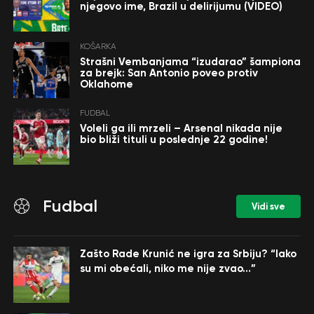
njegovo ime, Brazil u delirijumu (VIDEO)
KOŠARKA
Strašni Vembanjama “izudarao” šampiona
za brejk: San Antonio poveo protiv
Oklahome
FUDBAL
Voleli ga ili mrzeli – Arsenal nikada nije
bio bliži tituli u poslednje 22 godine!
Fudbal
Vidi sve
Zašto Rade Krunić ne igra za Srbiju? “Iako
su mi obećali, niko me nije zvao…”