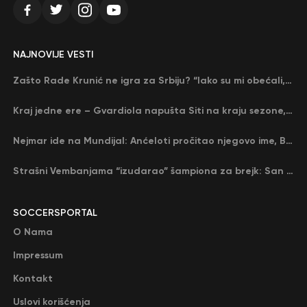
NAJNOVIJE VESTI
Zašto Rade Krunić ne igra za Srbiju? “Iako su mi obećali, niko me nije zvao…”
Kraj jedne ere – Gvardiola napušta Siti na kraju sezone, menja ga njegov nekadašnji rival
Nejmar ide na Mundijal: Anćeloti pročitao njegovo ime, Brazil u delirijumu (VIDEO)
Strašni Vembanjama “izudarao” šampiona za brejk: San Antonio poveo protiv Oklahome
SOCCERSPORTAL
O Nama
Impressum
Kontakt
Uslovi korišćenja