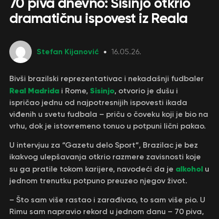
70 piva dnevno: Sisinjo otkrio
dramatičnu ispovest iz Reala
Stefan Kijanović
16.05.26.
Bivši brazilski reprezentativac i nekadašnji fudbaler
Real Madrida
Sisinjo
i Rome,
, otvorio je dušu i
ispričao jednu od najpotresnijih ispovesti ikada
viđenih u svetu fudbala – priču o čoveku koji je bio na
vrhu, dok je istovremeno tonuo u potpuni lični pakao.
U intervjuu za “Gazetu delo Sport“, Brazilac je bez
ikakvog ulepšavanja otkrio razmere zavisnosti koje
alkohol
su ga pratile tokom karijere, navodeći da je
u
jednom trenutku potpuno preuzeo njegov život.
– Što sam više rastao i zarađivao, to sam više pio. U
Rimu sam napravio rekord u jednom danu – 70 piva,