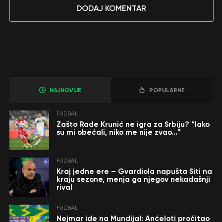
DODAJ KOMENTAR
NAJNOVIJE
POPULARNE
FUDBAL
Zašto Rade Krunić ne igra za Srbiju? “Iako
su mi obećali, niko me nije zvao…”
FUDBAL
Kraj jedne ere – Gvardiola napušta Siti na
kraju sezone, menja ga njegov nekadašnji
rival
FUDBAL
Nejmar ide na Mundijal: Anćeloti pročitao