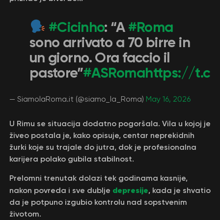
#Cicinho
: “A
#Roma
sono arrivato a 70 birre in
un giorno. Ora faccio il
pastore”
#ASRoma
https://t.
— SiamolaRoma.it (@siamo_la_Roma)
May 16, 2026
U Rimu se situacija dodatno pogoršala. Vila u kojoj je
živeo postala je, kako opisuje, centar neprekidnih
žurki koje su trajale do jutra, dok je profesionalna
karijera polako gubila stabilnost.
Prelomni trenutak dolazi tek godinama kasnije,
depresije
nakon povreda i sve dublje
, kada je shvatio
da je potpuno izgubio kontrolu nad sopstvenim
životom.