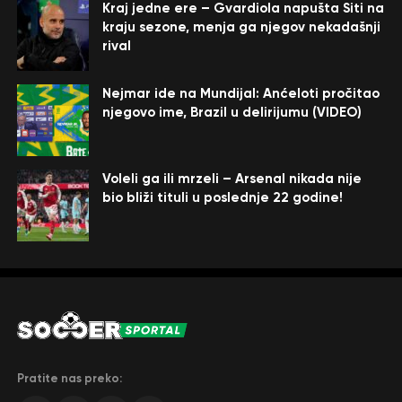
Kraj jedne ere – Gvardiola napušta Siti na
kraju sezone, menja ga njegov nekadašnji
rival
Nejmar ide na Mundijal: Anćeloti pročitao
njegovo ime, Brazil u delirijumu (VIDEO)
Voleli ga ili mrzeli – Arsenal nikada nije
bio bliži tituli u poslednje 22 godine!
Pratite nas preko: