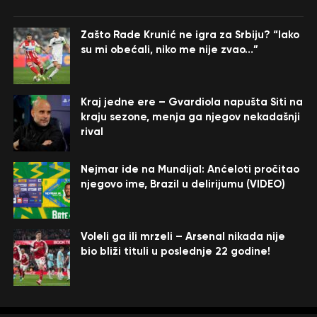
Zašto Rade Krunić ne igra za Srbiju? “Iako
su mi obećali, niko me nije zvao…”
Kraj jedne ere – Gvardiola napušta Siti na
kraju sezone, menja ga njegov nekadašnji
rival
Nejmar ide na Mundijal: Anćeloti pročitao
njegovo ime, Brazil u delirijumu (VIDEO)
Voleli ga ili mrzeli – Arsenal nikada nije
bio bliži tituli u poslednje 22 godine!