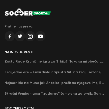
Pratite nas preko:
NAJNOVIJE VESTI
Zašto Rade Krunić ne igra za Srbiju? “Iako su mi obećali, niko me nije zvao…”
Kraj jedne ere – Gvardiola napušta Siti na kraju sezone, menja ga njegov nekadašnji rival
Nejmar ide na Mundijal: Anćeloti pročitao njegovo ime, Brazil u delirijumu (VIDEO)
Strašni Vembanjama “izudarao” šampiona za brejk: San Antonio poveo protiv Oklahome
SOCCERSPORTAL