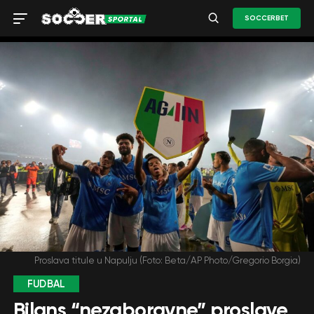
SOCCERBET
Proslava titule u Napulju (Foto: Beta/AP Photo/Gregorio Borgia)
FUDBAL
Bilans “nezaboravne” proslave