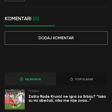
KOMENTARI
(0)
DODAJ KOMENTAR
NAJNOVIJE
POPULARNE
FUDBAL
Zašto Rade Krunić ne igra za Srbiju? “Iako
su mi obećali, niko me nije zvao…”