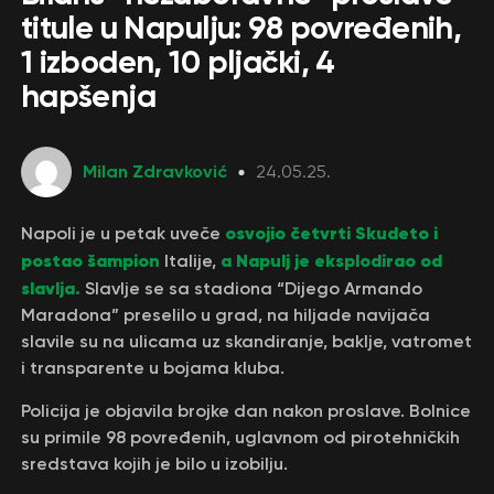
titule u Napulju: 98 povređenih,
1 izboden, 10 pljački, 4
hapšenja
Milan Zdravković
24.05.25.
osvojio četvrti Skudeto i
Napoli je u petak uveče
postao šampion
a Napulj je eksplodirao od
Italije,
slavlja.
Slavlje se sa stadiona “Dijego Armando
Maradona” preselilo u grad, na hiljade navijača
slavile su na ulicama uz skandiranje, baklje, vatromet
i transparente u bojama kluba.
Policija je objavila brojke dan nakon proslave. Bolnice
su primile 98 povređenih, uglavnom od pirotehničkih
sredstava kojih je bilo u izobilju.