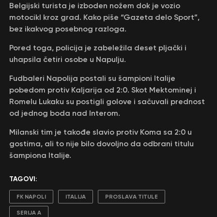
Belgijski turista je izboden nožem dok je vozio
motocikl kroz grad. Кako piše “Gazeta delo Sport”,
bez ikakvog posebnog razloga.
Pored toga, policija je zabeležila deset pljački i
uhapsila četiri osobe u Napulju.
Fudbaleri Napolija postali su šampioni Italije
pobedom protiv Кaljarija od 2:0. Skot Mektominej i
Romelu Lukaku su postigli golove i sačuvali prednost
od jednog boda nad Interom.
Milanski tim je takođe slavio protiv Кoma sa 2:0 u
gostima, ali to nije bilo dovoljno da odbrani titulu
šampiona Italije.
TAGOVI:
FK NAPOLI
ITALIJA
PROSLAVA TITULE
SERIJA A