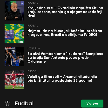
FUDBAL
Kraj jedne ere – Gvardiola napušta Siti na
kraju sezone, menja ga njegov nekadašnji
rival
FUDBAL
Nejmar ide na Mundijal: Anćeloti pročitao
njegovo ime, Brazil u delirijumu (VIDEO)
KOŠARKA
Strašni Vembanjama “izudarao” šampiona
za brejk: San Antonio poveo protiv
Oklahome
FUDBAL
Voleli ga ili mrzeli – Arsenal nikada nije
bio bliži tituli u poslednje 22 godine!
Fudbal
Vidi sve