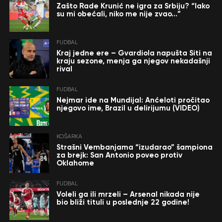
Zašto Rade Krunić ne igra za Srbiju? “Iako
su mi obećali, niko me nije zvao…”
FUDBAL
Kraj jedne ere – Gvardiola napušta Siti na
kraju sezone, menja ga njegov nekadašnji
rival
FUDBAL
Nejmar ide na Mundijal: Anćeloti pročitao
njegovo ime, Brazil u delirijumu (VIDEO)
KOŠARKA
Strašni Vembanjama “izudarao” šampiona
za brejk: San Antonio poveo protiv
Oklahome
FUDBAL
Voleli ga ili mrzeli – Arsenal nikada nije
bio bliži tituli u poslednje 22 godine!