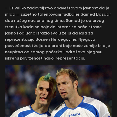
– Uz veliko zadovoljstvo obaveštavam javnost da je
mladi i izuzetno talentovani fudbaler Samed Baždar
deo našeg nacionalnog tima. Samed je od prvog
trenutka kada se pojavio interes sa naše strane
jasno i odlučno izrazio svoju želju da igra za
reprezentaciju Bosne i Hercegovine. Njegova
posvećenost i želja da brani boje naše zemlje bila je
neupitna od samog početka i odražava njegovu
iskrenu privrženost našoj reprezentaciji.