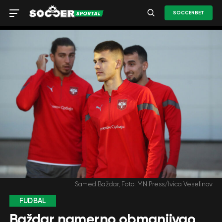
SOCCERBET
Samed Baždar, Foto: MN Press/Ivica Veselinov
FUDBAL
Baždar namerno obmanjivao