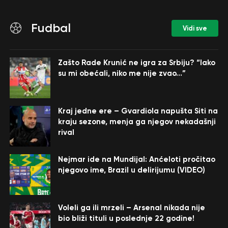
Fudbal
Vidi sve
Zašto Rade Krunić ne igra za Srbiju? “Iako
su mi obećali, niko me nije zvao…”
Kraj jedne ere – Gvardiola napušta Siti na
kraju sezone, menja ga njegov nekadašnji
rival
Nejmar ide na Mundijal: Anćeloti pročitao
njegovo ime, Brazil u delirijumu (VIDEO)
Voleli ga ili mrzeli – Arsenal nikada nije
bio bliži tituli u poslednje 22 godine!