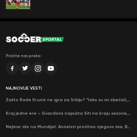
Pratite nas preko:
NAJNOVIJE VESTI
Zašto Rade Krunić ne igra za Srbiju? “Iako su mi obećali, niko me nije zvao…”
Kraj jedne ere – Gvardiola napušta Siti na kraju sezone, menja ga njegov nekadašnji rival
Nejmar ide na Mundijal: Anćeloti pročitao njegovo ime, Brazil u delirijumu (VIDEO)