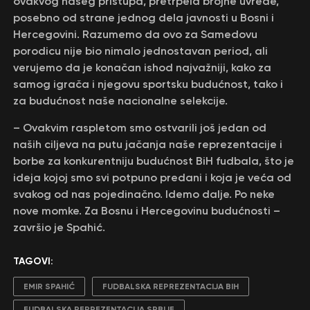
ovakvog našeg pristupa, pretrpela brojne uvrede,
posebno od strane jednog dela javnosti u Bosni i
Hercegovini. Razumemo da ovo za Samedovu
porodicu nije bio nimalo jednostavan period, ali
verujemo da je konačan ishod najvažniji, kako za
samog igrača i njegovu sportsku budućnost, tako i
za budućnost naše nacionalne selekcije.
– Ovakvim raspletom smo ostvarili još jedan od
naših ciljeva na putu jačanja naše reprezentacije i
borbe za konkurentniju budućnost BiH fudbala, što je
ideja kojoj smo svi potpuno predani i koja je veća od
svakog od nas pojedinačno. Idemo dalje. Po neke
nove momke. Za Bosnu i Hercegovinu budućnosti –
završio je Spahić.
TAGOVI:
EMIR SPAHIĆ
FUDBALSKA REPREZENTACIJA BIH
FUDBALSKA REPREZENTACIJA SRBIJE