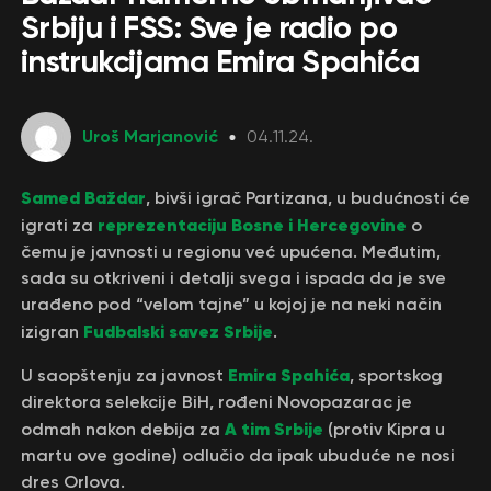
Srbiju i FSS: Sve je radio po
instrukcijama Emira Spahića
Uroš Marjanović
04.11.24.
Samed Baždar
, bivši igrač Partizana, u budućnosti će
reprezentaciju Bosne i Hercegovine
igrati za
o
čemu je javnosti u regionu već upućena. Međutim,
sada su otkriveni i detalji svega i ispada da je sve
urađeno pod “velom tajne” u kojoj je na neki način
Fudbalski savez Srbije
izigran
.
Emira Spahića
U saopštenju za javnost
, sportskog
direktora selekcije BiH, rođeni Novopazarac je
A tim Srbije
odmah nakon debija za
(protiv Kipra u
martu ove godine) odlučio da ipak ubuduće ne nosi
dres Orlova.