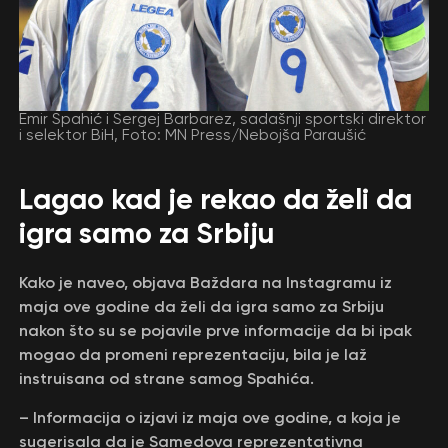
Emir Spahić i Sergej Barbarez, sadašnji sportski direktor
i selektor BiH, Foto: MN Press/Nebojša Paraušić
Lagao kad je rekao da želi da
igra samo za Srbiju
Kako je naveo, objava Baždara na Instagramu iz
maja ove godine da želi da igra samo za Srbiju
nakon što su se pojavile prve informacije da bi ipak
mogao da promeni reprezentaciju, bila je laž
instruisana od strane samog Spahića.
– Informacija o izjavi iz maja ove godine, a koja je
sugerisala da je Samedova reprezentativna