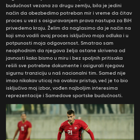
budućnost vezana za drugu zemlju, bila je jedini
način da obezbedimo potreban mir i vreme da čitav
proces u vezi s osiguravanjem prava nastupa za BiH
privedemo kraju. Želim da naglasimo da je način na
koji smo vodili ovaj proces isključivo moja odluka i u
potpunosti moja odgovornost. Smatrao sam
neophodnim da njegova želja ostane skrivena od
javnosti kako bismo u miru i bez spoljnih pritisaka
rešili sve potrebne dokumente i osigurali njegovu
sigurnu tranziciju u naš nacionalni tim. Samed nije
imao nikakav uticaj na ovakav pristup, već je to bio
isključivo moj izbor, vođen najboljim interesima
reprezentacije i Samedove sportske budućnosti.