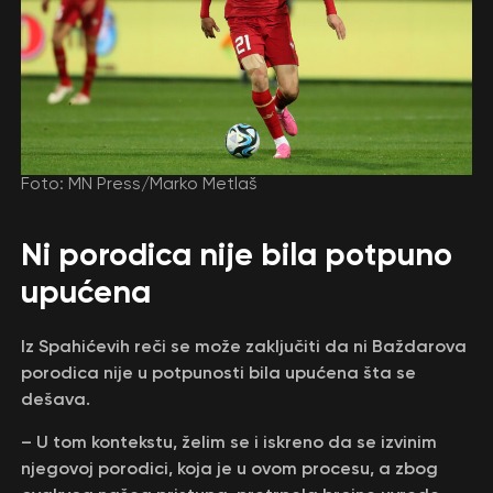
Foto: MN Press/Marko Metlaš
Ni porodica nije bila potpuno
upućena
Iz Spahićevih reči se može zaključiti da ni Baždarova
porodica nije u potpunosti bila upućena šta se
dešava.
– U tom kontekstu, želim se i iskreno da se izvinim
njegovoj porodici, koja je u ovom procesu, a zbog