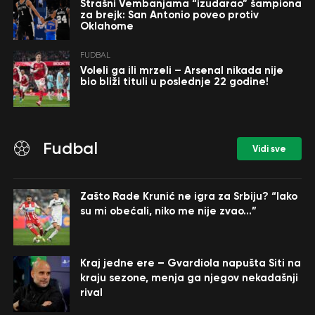
Strašni Vembanjama “izudarao” šampiona
za brejk: San Antonio poveo protiv
Oklahome
FUDBAL
Voleli ga ili mrzeli – Arsenal nikada nije
bio bliži tituli u poslednje 22 godine!
Fudbal
Vidi sve
Zašto Rade Krunić ne igra za Srbiju? “Iako
su mi obećali, niko me nije zvao…”
Kraj jedne ere – Gvardiola napušta Siti na
kraju sezone, menja ga njegov nekadašnji
rival