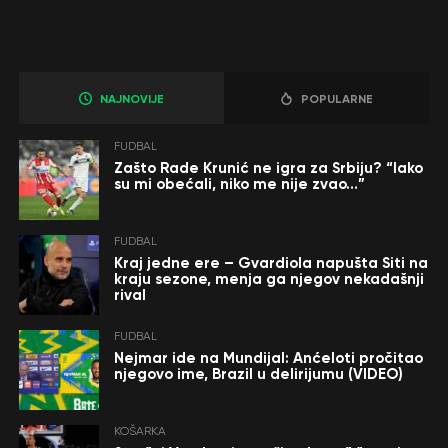
NAJNOVIJE
POPULARNE
FUDBAL
Zašto Rade Krunić ne igra za Srbiju? “Iako
su mi obećali, niko me nije zvao…”
FUDBAL
Kraj jedne ere – Gvardiola napušta Siti na
kraju sezone, menja ga njegov nekadašnji
rival
FUDBAL
Nejmar ide na Mundijal: Anćeloti pročitao
njegovo ime, Brazil u delirijumu (VIDEO)
KOŠARKA