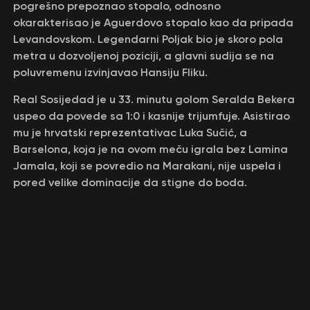
pogrešno prepoznao stopalo, odnosno
okarakterisao je Aguerdovo stopalo kao da pripada
Levandovskom. Legendarni Poljak bio je skoro pola
metra u dozvoljenoj poziciji, a glavni sudija se na
poluvremenu izvinjavao Hansiju Fliku.
Real Sosijedad je u 33. minutu golom Seralda Bekera
uspeo da povede sa 1:0 i kasnije trijumfuje. Asistirao
mu je hrvatski reprezentativac Luka Sučić, a
Barselona, koja je na ovom meču igrala bez Lamina
Jamala, koji se povredio na Marakani, nije uspela i
pored velike dominacije da stigne do boda.