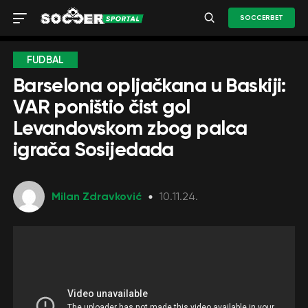
SOCCERBET
FUDBAL
Barselona opljačkana u Baskiji:
VAR poništio čist gol
Levandovskom zbog palca
igrača Sosijedada
Milan Zdravković
10.11.24.