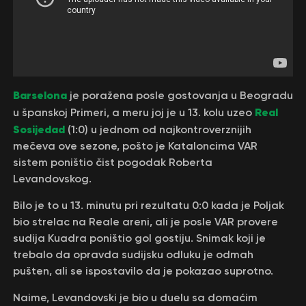
Barselona
je poražena posle gostovanja u Beogradu
Real
u španskoj Primeri, a meru joj je u 13. kolu uzeo
Sosijedad
(1:0) u jednom od najkontroverznijih
mečeva ove sezone, pošto je Kataloncima VAR
sistem poništio čist pogodak Roberta
Levandovskog.
Bilo je to u 13. minutu pri rezultatu 0:0 kada je Poljak
bio strelac na Reale areni, ali je posle VAR provere
sudija Кuadra poništio gol gostiju. Snimak koji je
trebalo da opravda sudijsku odluku je odmah
pušten, ali se ispostavilo da je pokazao suprotno.
Naime, Levandovski je bio u duelu sa domaćim