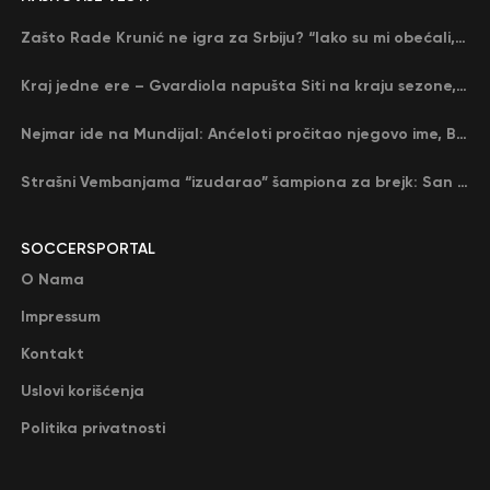
Zašto Rade Krunić ne igra za Srbiju? “Iako su mi obećali, niko me nije zvao…”
Kraj jedne ere – Gvardiola napušta Siti na kraju sezone, menja ga njegov nekadašnji rival
Nejmar ide na Mundijal: Anćeloti pročitao njegovo ime, Brazil u delirijumu (VIDEO)
Strašni Vembanjama “izudarao” šampiona za brejk: San Antonio poveo protiv Oklahome
SOCCERSPORTAL
O Nama
Impressum
Kontakt
Uslovi korišćenja
Politika privatnosti