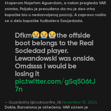
štoperom Najefom Aguerdom, a nakon pregleda VAR
snimka, Poljaku je presuđeno da mu je deo vrha
kopačke bio u nedozvoljenoj poziciji. A zapravo radilo
se o delu kopačke fudbalera Sosijedada.
Dfkm
the offside
boot belongs to the Real
Sociedad player.
Lewandowski was onside.
Omdssss I would be
losing it
pic.twitter.com/gSq506tJ
7n
— Guardiolita (@rodrisonfire_16)
November 10, 2024
Dakle, Barselona je oštećena. VAR sistem je