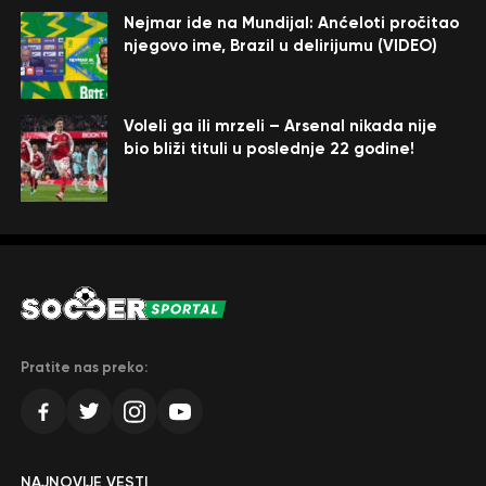
Nejmar ide na Mundijal: Anćeloti pročitao
njegovo ime, Brazil u delirijumu (VIDEO)
Voleli ga ili mrzeli – Arsenal nikada nije
bio bliži tituli u poslednje 22 godine!
Pratite nas preko:
NAJNOVIJE VESTI