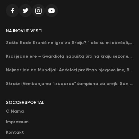
NAJNOVIJE VESTI
Zašto Rade Krunić ne igra za Srbiju? “Iako su mi obećali, niko me nije zvao…”
Kraj jedne ere – Gvardiola napušta Siti na kraju sezone, menja ga njegov nekadašnji rival
Nejmar ide na Mundijal: Anćeloti pročitao njegovo ime, Brazil u delirijumu (VIDEO)
Strašni Vembanjama “izudarao” šampiona za brejk: San Antonio poveo protiv Oklahome
SOCCERSPORTAL
O Nama
Impressum
Kontakt