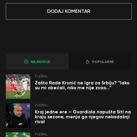
DODAJ KOMENTAR
NAJNOVIJE
POPULARNE
FUDBAL
Zašto Rade Krunić ne igra za Srbiju? “Iako
su mi obećali, niko me nije zvao…”
FUDBAL
Kraj jedne ere – Gvardiola napušta Siti na
kraju sezone, menja ga njegov nekadašnji
rival
FUDBAL