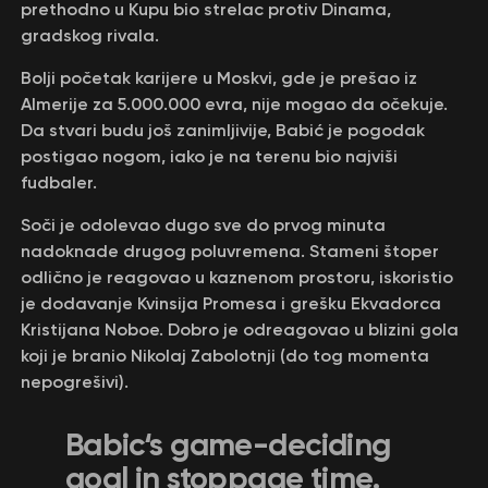
prethodno u Kupu bio strelac protiv Dinama,
gradskog rivala.
Bolji početak karijere u Moskvi, gde je prešao iz
Almerije za 5.000.000 evra, nije mogao da očekuje.
Da stvari budu još zanimljivije, Babić je pogodak
postigao nogom, iako je na terenu bio najviši
fudbaler.
Soči je odolevao dugo sve do prvog minuta
nadoknade drugog poluvremena. Stameni štoper
odlično je reagovao u kaznenom prostoru, iskoristio
je dodavanje Kvinsija Promesa i grešku Ekvadorca
Kristijana Noboe. Dobro je odreagovao u blizini gola
koji je branio Nikolaj Zabolotnji (do tog momenta
nepogrešivi).
Babic‘s game-deciding
goal in stoppage time.