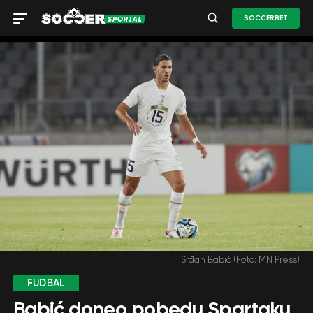
SOCCERBET
Srđan Babić (Foto: MN Press)
FUDBAL
Babić doneo pobedu Spartaku