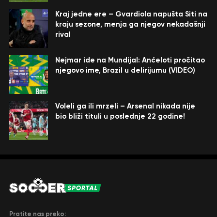
Kraj jedne ere – Gvardiola napušta Siti na
kraju sezone, menja ga njegov nekadašnji
rival
Nejmar ide na Mundijal: Anćeloti pročitao
njegovo ime, Brazil u delirijumu (VIDEO)
Voleli ga ili mrzeli – Arsenal nikada nije
bio bliži tituli u poslednje 22 godine!
Pratite nas preko: