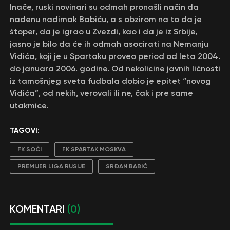
Inače, ruski novinari su odmah pronašli način da
nadenu nadimak Babiću, a s obzirom na to da je
štoper, da je igrao u Zvezdi, kao i da je iz Srbije,
jasno je bilo da će ih odmah asocirati na Nemanju
Vidića, koji je u Spartaku proveo period od leta 2004.
do januara 2006. godine. Od nekolicine javnih ličnosti
iz tamošnjeg sveta fudbala dobio je epitet “novog
Vidića”, od nekih, verovali ili ne, čak i pre same
utakmice.
TAGOVI:
FK SOČI
FK SPARTAK MOSKVA
PREMIJER LIGA RUSIJE
SRĐAN BABIĆ
KOMENTARI
(0)