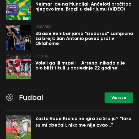
Nejmar ide na Mundijal: Anćeloti pročitao
njegovo ime, Brazil u delirijumu (VIDEO)
KOŠARKA
Strašni Vembanjama “izudarao” šampiona
za brejk: San Antonio poveo protiv
Oklahome
FUDBAL
Voleli ga ili mrzeli – Arsenal nikada nije
bio bliži tituli u poslednje 22 godine!
Fudbal
Vidi sve
Zašto Rade Krunić ne igra za Srbiju? “Iako
su mi obećali, niko me nije zvao…”