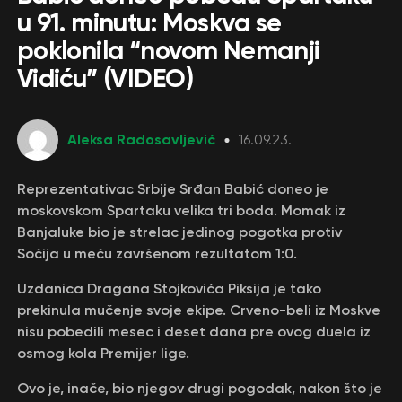
u 91. minutu: Moskva se
poklonila “novom Nemanji
Vidiću” (VIDEO)
Aleksa Radosavljević
16.09.23.
Reprezentativac Srbije Srđan Babić doneo je
moskovskom Spartaku velika tri boda. Momak iz
Banjaluke bio je strelac jedinog pogotka protiv
Sočija u meču završenom rezultatom 1:0.
Uzdanica Dragana Stojkovića Piksija je tako
prekinula mučenje svoje ekipe. Crveno-beli iz Moskve
nisu pobedili mesec i deset dana pre ovog duela iz
osmog kola Premijer lige.
Ovo je, inače, bio njegov drugi pogodak, nakon što je