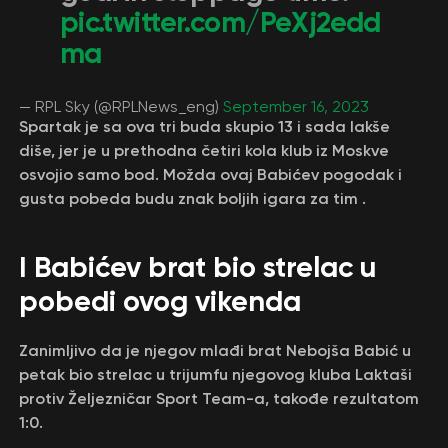
pic.twitter.com/PeXj2edd
ma
— RPL Sky (@RPLNews_eng)
September 16, 2023
Spartak je sa ova tri buda skupio 13 i sada lakše
diše, jer je u prethodna četiri kola klub iz Moskve
osvojio samo bod. Možda ovaj Babićev pogodak i
gusta pobeda budu znak boljih igara za tim .
I Babićev brat bio strelac u
pobedi ovog vikenda
Zanimljivo da je njegov mlađi brat Nebojša Babić u
petak bio strelac u trijumfu njegovog kluba Laktaši
protiv Željezničar Sport Team-a, takođe rezultatom
1:0.