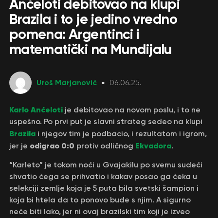
Anćeloti debitovao na klupi
Brazila i to je jedino vredno
pomena: Argentinci i
matematički na Mundijalu
Uroš Marjanović
06.06.25.
Karlo Anćeloti
je debitovao na novom poslu, i to ne
uspešno. Po prvi put je slavni strateg sedeo na klupi
Brazila
i njegov tim je podbacio, i rezultatom i igrom,
odigrao 0:0
Ekvadora
jer je
protiv odličnog
.
“Karleto” je tokom noći u Gvajakilu po svemu sudeći
shvatio čega se prihvatio i kakav posao ga čeka u
selekciji zemlje koja je 5 puta bila svetski šampion i
koja bi htela da to ponovo bude s njim. A sigurno
neće biti lako, jer ni ovaj brazilski tim koji je izveo