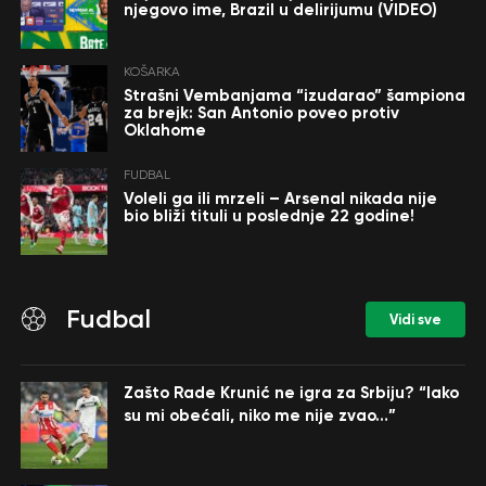
njegovo ime, Brazil u delirijumu (VIDEO)
KOŠARKA
Strašni Vembanjama “izudarao” šampiona
za brejk: San Antonio poveo protiv
Oklahome
FUDBAL
Voleli ga ili mrzeli – Arsenal nikada nije
bio bliži tituli u poslednje 22 godine!
Fudbal
Vidi sve
Zašto Rade Krunić ne igra za Srbiju? “Iako
su mi obećali, niko me nije zvao…”