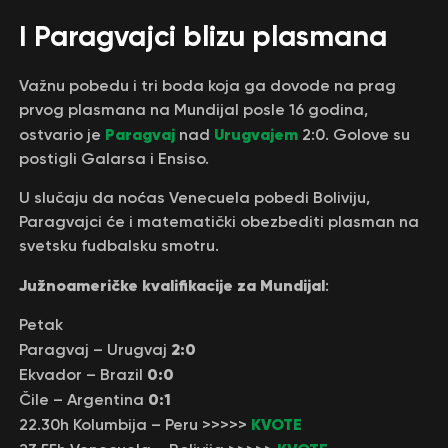
I Paragvajci blizu plasmana
Važnu pobedu i tri boda koja ga dovode na prag
prvog plasmana na Mundijal posle 16 godina,
Paragvaj
Urugvajem
ostvario je
nad
2:0. Golove su
postigli Galarsa i Ensiso.
U slučaju da noćas Venecuela pobedi Boliviju,
Paragvajci će i matematički obezbediti plasman na
svetsku fudbalsku smotru.
Južnoameričke kvalifikacije za Mundijal
:
Petak
2:0
Paragvaj – Urugvaj
0:0
Ekvador – Brazil
0:1
Čile – Argentina
KVOTE
22.30h Kolumbija – Peru >>>>>