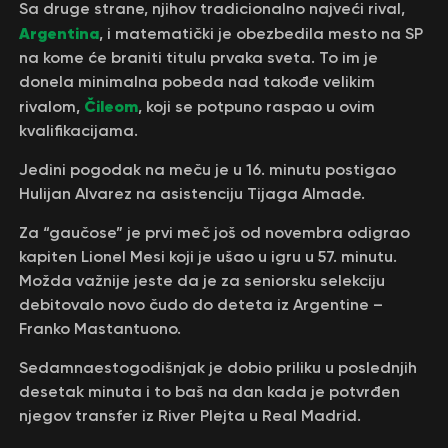
Sa druge strane, njihov tradicionalno najveći rival,
Argentina
, i matematički je obezbedila mesto na SP
na kome će braniti titulu prvaka sveta. To im je
donela minimalna pobeda nad takođe velikim
Čileom
rivalom,
, koji se potpuno raspao u ovim
kvalifikacijama.
Jedini pogodak na meču je u 16. minutu postigao
Hulijan Alvarez na asistenciju Tijaga Almade.
Za “gaučose” je prvi meč još od novembra odigrao
kapiten Lionel Mesi koji je ušao u igru u 57. minutu.
Možda važnije jeste da je za seniorsku selekciju
debitovalo novo čudo do deteta iz Argentine –
Franko Mastantuono.
Sedamnaestogodišnjak je dobio priliku u poslednjih
desetak minuta i to baš na dan kada je potvrđen
njegov transfer iz River Plejta u Real Madrid.