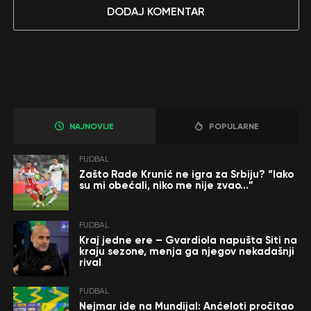
DODAJ KOMENTAR
NAJNOVIJE
POPULARNE
FUDBAL
Zašto Rade Krunić ne igra za Srbiju? “Iako
su mi obećali, niko me nije zvao…”
FUDBAL
Kraj jedne ere – Gvardiola napušta Siti na
kraju sezone, menja ga njegov nekadašnji
rival
FUDBAL
Nejmar ide na Mundijal: Anćeloti pročitao