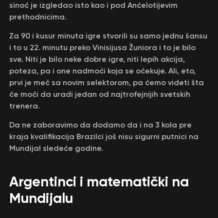
sinoć je izgledao isto kao i pod Anćelotijevim
prethodnicima.
Za 90 i kusur minuta igre stvorili su samo jednu šansu
i to u 22. minutu preko Vinisijusa Žuniora i to je bilo
sve. Niti je bilo neke dobre igre, niti lepih akcija,
poteza, pa i one nadmoći koja se očekuje. Ali, eto,
prvi je meč sa novim selektorom, pa ćemo videti šta
će moći da uradi jedan od najtrofejnijih svetskih
trenera.
Da ne zaboravimo da dodamo da i na 3 kola pre
kraja kvalifikacija Brazilci još nisu sigurni putnici na
Mundijal sledeće godine.
Argentinci i matematički na
Mundijalu