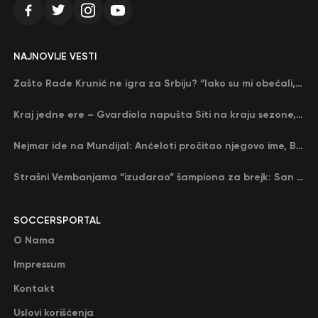
NAJNOVIJE VESTI
Zašto Rade Krunić ne igra za Srbiju? “Iako su mi obećali, niko me nije zvao…”
Kraj jedne ere – Gvardiola napušta Siti na kraju sezone, menja ga njegov nekadašnji rival
Nejmar ide na Mundijal: Anćeloti pročitao njegovo ime, Brazil u delirijumu (VIDEO)
Strašni Vembanjama “izudarao” šampiona za brejk: San Antonio poveo protiv Oklahome
SOCCERSPORTAL
O Nama
Impressum
Kontakt
Uslovi korišćenja