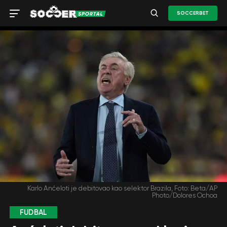
SOCCERBET
Karlo Anćeloti je debitovao kao selektor Brazila, Foto: Beta/AP
Photo/Dolores Ochoa
FUDBAL