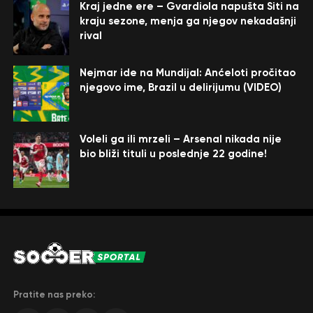
Kraj jedne ere – Gvardiola napušta Siti na
kraju sezone, menja ga njegov nekadašnji
rival
Nejmar ide na Mundijal: Anćeloti pročitao
njegovo ime, Brazil u delirijumu (VIDEO)
Voleli ga ili mrzeli – Arsenal nikada nije
bio bliži tituli u poslednje 22 godine!
Pratite nas preko: