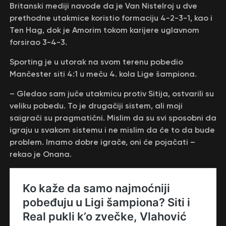
Britanski mediji navode da je Van Nistelroj u dve
prethodne utakmice koristio formaciju 4-2-3-1, kao i
Ten Hag, dok je Amorim tokom karijere uglavnom
forsirao 3-4-3.
Sporting je u utorak na svom terenu pobedio
Mančester siti 4:1 u meču 4. kola Lige šampiona.
– Gledao sam juče utakmicu protiv Sitija, ostvarili su
veliku pobedu. To je drugačiji sistem, ali moji
saigrači su pragmatični. Mislim da su svi sposobni da
igraju u svakom sistemu i ne mislim da će to da bude
problem. Imamo dobre igrače, oni će pojačati –
rekao je Onana.