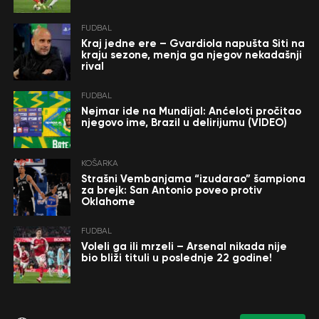
FUDBAL
Kraj jedne ere – Gvardiola napušta Siti na
kraju sezone, menja ga njegov nekadašnji
rival
FUDBAL
Nejmar ide na Mundijal: Anćeloti pročitao
njegovo ime, Brazil u delirijumu (VIDEO)
KOŠARKA
Strašni Vembanjama “izudarao” šampiona
za brejk: San Antonio poveo protiv
Oklahome
FUDBAL
Voleli ga ili mrzeli – Arsenal nikada nije
bio bliži tituli u poslednje 22 godine!