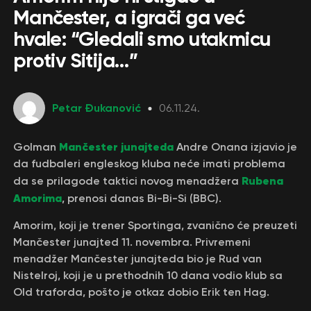
Mančester, a igrači ga već
hvale: “Gledali smo utakmicu
protiv Sitija…”
Petar Đukanović
06.11.24.
Mančester junajteda
Golman
Andre Onana izjavio je
da fudbaleri engleskog kluba neće imati problema
Rubena
da se prilagode taktici novog menadžera
Amorima
, prenosi danas Bi-Bi-Si (BBC).
Amorim, koji je trener Sportinga, zvanično će preuzeti
Mančester junajted 11. novembra. Privremeni
menadžer Mančester junajteda bio je Rud van
Nistelroj, koji je u prethodnih 10 dana vodio klub sa
Old traforda, pošto je otkaz dobio Erik ten Hag.