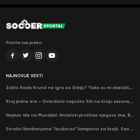
Pratite nas preko:
NAJNOVIJE VESTI
Zašto Rade Krunić ne igra za Srbiju? “Iako su mi obećali, niko me nije zvao…”
Kraj jedne ere – Gvardiola napušta Siti na kraju sezone, menja ga njegov nekadašnji rival
Nejmar ide na Mundijal: Anćeloti pročitao njegovo ime, Brazil u delirijumu (VIDEO)
Strašni Vembanjama “izudarao” šampiona za brejk: San Antonio poveo protiv Oklahome