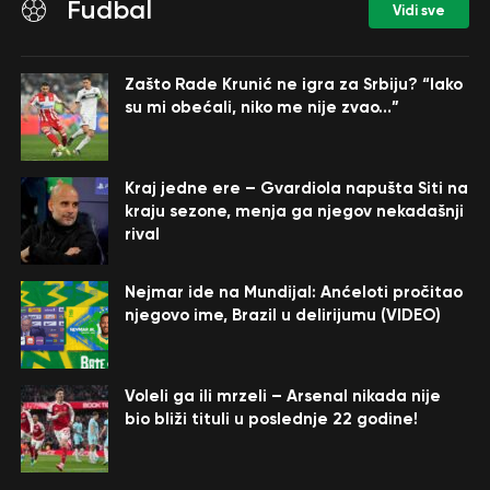
Fudbal
Vidi sve
Zašto Rade Krunić ne igra za Srbiju? “Iako
su mi obećali, niko me nije zvao…”
Kraj jedne ere – Gvardiola napušta Siti na
kraju sezone, menja ga njegov nekadašnji
rival
Nejmar ide na Mundijal: Anćeloti pročitao
njegovo ime, Brazil u delirijumu (VIDEO)
Voleli ga ili mrzeli – Arsenal nikada nije
bio bliži tituli u poslednje 22 godine!