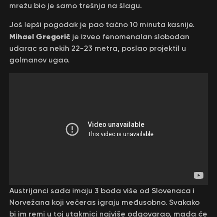
mrežu bio je samo trešnja na šlagu.
Još lepši pogodak je pao tačno 10 minuta kasnije.
Mihael Gregorič
je izveo fenomenalan slobodan
udarac sa nekih 22-23 metra, poslao projektil u
golmanov ugao.
Austrijanci sada imaju 3 boda više od Slovenaca i
Norvežana koji večeras igraju međusobno. Svakako
bi im remi u toj utakmici najviše odgovarao, mada će