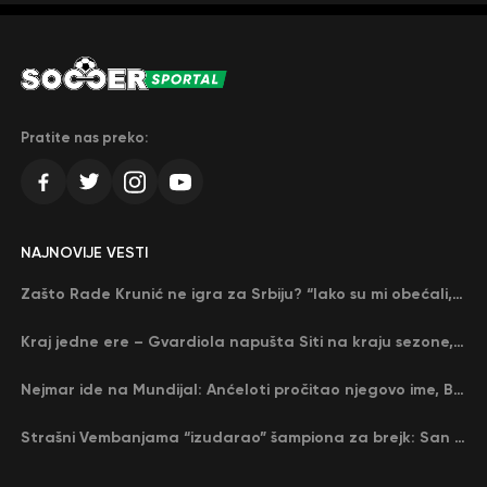
Pratite nas preko:
NAJNOVIJE VESTI
Zašto Rade Krunić ne igra za Srbiju? “Iako su mi obećali, niko me nije zvao…”
Kraj jedne ere – Gvardiola napušta Siti na kraju sezone, menja ga njegov nekadašnji rival
Nejmar ide na Mundijal: Anćeloti pročitao njegovo ime, Brazil u delirijumu (VIDEO)
Strašni Vembanjama “izudarao” šampiona za brejk: San Antonio poveo protiv Oklahome