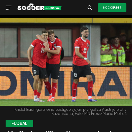
SOCCERBET
Kristof Baumgartner je postigao sjajan prvi gol za Austriju protiv
Kazahstana, Foto: MN Press/Marko Metlaš
FUDBAL