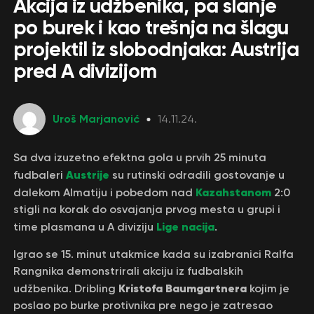
Akcija iz udžbenika, pa slanje
po burek i kao trešnja na šlagu
projektil iz slobodnjaka: Austrija
pred A divizijom
Uroš Marjanović
14.11.24.
Sa dva izuzetno efektna gola u prvih 25 minuta
Austrije
fudbaleri
su rutinski odradili gostovanje u
Kazahstanom
dalekom Almatiju i pobedom nad
2:0
stigli na korak do osvajanja prvog mesta u grupi i
Lige nacija
time plasmana u A diviziju
.
Igrao se 15. minut utakmice kada su izabranici Ralfa
Rangnika demonstrirali akciju iz fudbalskih
Kristofa Baumgartnera
udžbenika. Dribling
kojim je
poslao po burke protivnika pre nego je zatresao