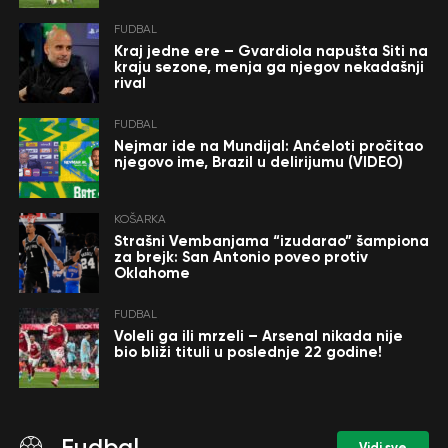
FUDBAL
Kraj jedne ere – Gvardiola napušta Siti na
kraju sezone, menja ga njegov nekadašnji
rival
FUDBAL
Nejmar ide na Mundijal: Anćeloti pročitao
njegovo ime, Brazil u delirijumu (VIDEO)
KOŠARKA
Strašni Vembanjama “izudarao” šampiona
za brejk: San Antonio poveo protiv
Oklahome
FUDBAL
Voleli ga ili mrzeli – Arsenal nikada nije
bio bliži tituli u poslednje 22 godine!
Fudbal
Vidi sve