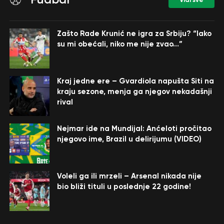
Zašto Rade Krunić ne igra za Srbiju? “Iako
su mi obećali, niko me nije zvao…”
Kraj jedne ere – Gvardiola napušta Siti na
kraju sezone, menja ga njegov nekadašnji
rival
Nejmar ide na Mundijal: Anćeloti pročitao
njegovo ime, Brazil u delirijumu (VIDEO)
Voleli ga ili mrzeli – Arsenal nikada nije
bio bliži tituli u poslednje 22 godine!