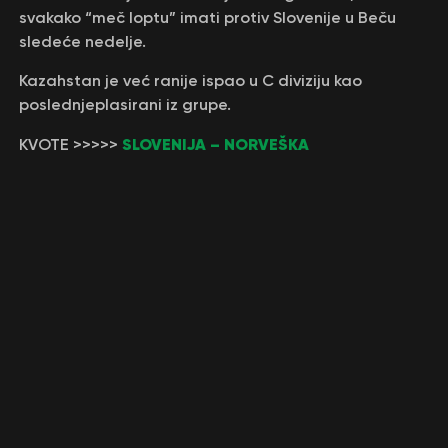
svakako “meč loptu” imati protiv Slovenije u Beču
sledeće nedelje.
Kazahstan je već ranije ispao u C diviziju kao
poslednjeplasirani iz grupe.
SLOVENIJA – NORVEŠKA
KVOTE >>>>>