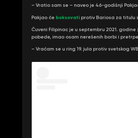
– Vratio sam se – naveo je 46-godišnji Pak
boksovati
Pakjao će
protiv Bariosa za titulu
Čuveni Filipinac je u septembru 2021. godine 
pobede, imao osam nerešenih borbi i pretrp
– Vraćam se u ring 19. jula protiv svetskog 