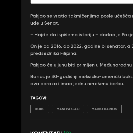
Pakjao se vratio takmičenjima posle učešća 
uđe u Senat.
– Hajde da ispišemo istoriju – dodao je Pakj
On je od 2016. do 2022. godine bi senator, 
predsednika Filipina.
Pakjao će u junu biti primljen u Međunarodnu 
Barios je 30-godišnji meksičko-američki bokse
dva poraza i imao jednu nerešenu borbu.
TAGOVI:
BOKS
MANI PAKJAO
MARIO BARIOS