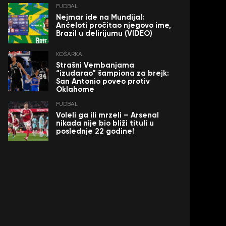
FUDBAL
Nejmar ide na Mundijal:
Anćeloti pročitao njegovo ime,
Brazil u delirijumu (VIDEO)
KOŠARKA
Strašni Vembanjama
“izudarao” šampiona za brejk:
San Antonio poveo protiv
Oklahome
FUDBAL
Voleli ga ili mrzeli – Arsenal
nikada nije bio bliži tituli u
poslednje 22 godine!