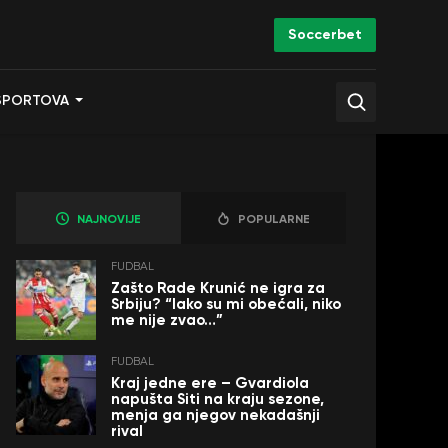
Soccerbet
SPORTOVA
NAJNOVIJE
POPULARNE
FUDBAL
Zašto Rade Krunić ne igra za
Srbiju? “Iako su mi obećali, niko
me nije zvao…”
FUDBAL
Kraj jedne ere – Gvardiola
napušta Siti na kraju sezone,
menja ga njegov nekadašnji
rival