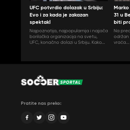
UFC potvrdio dolazak u Srbiju:
Marko 
Evo i za kada je zakazan
31 u B
spektakl
biti pr
Najpoznatija, najpopularnija i najjača
Na pred
borilačka organizacija na svetu,
održan
UFC, konačno dolazi u Srbiju. Kako...
vraća...
Pratite nas preko: