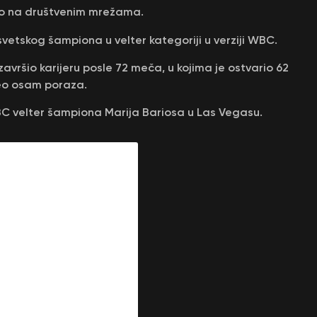
jao na društvenim mrežama.
 svetskog šampiona u velter kategoriji u verziji WBC.
završio karijeru posle 72 meča, u kojima je ostvario 62
eo osam poraza.
WBC velter šampiona Marija Bariosa u Las Vegasu.