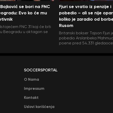
Bojković se bori na FNC
Fjuri se vratio iz penzije i
eogradu: Evo ko će mu
pobedio – ali se nije opar
otivnik
koliko je zaradio od borb
Rusom
stojećem FNC 31 koji će biti
 u Beogradu u oktagon se
Britanski bokser Tajson Fjuri j
pobedio Arslanbeka Mahmu
poene pred 54.331 gledaoce
SOCCERSPORTAL
O Nama
Impressum
Kontakt
Uslovi korišćenja