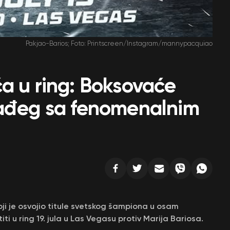
Pakjao-Barios; Foto: Printscreen/Instagram/mannypacquiao
a u ring: Boksovaće
lađeg sa fenomenalnim
i koji je osvojio titule svetskog šampiona u osam
iti u ring 19. jula u Las Vegasu protiv Marija Bariosa.