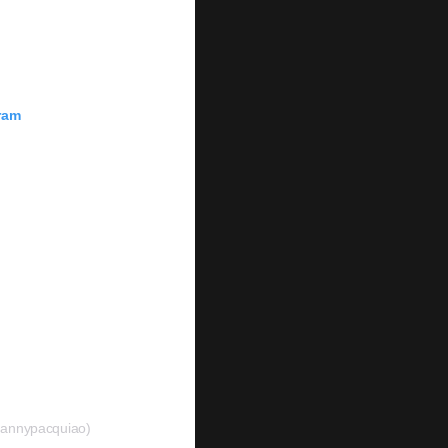
ram
mannypacquiao)