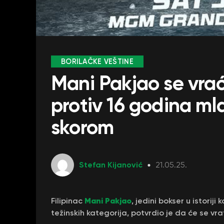
BORILAČKE VEŠTINE
Mani Pakjao se vrać
protiv 16 godina m
skorom
Stefan Kijanović
21.05.25.
Mani Pakjao
Filipinac
, jedini bokser u istorij
težinskih kategorija, potvrdio je da će se vrat