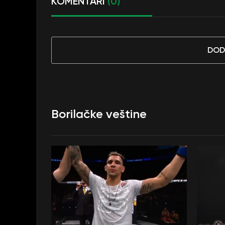
KOMENTARI
(0)
DOD
Borilačke veštine