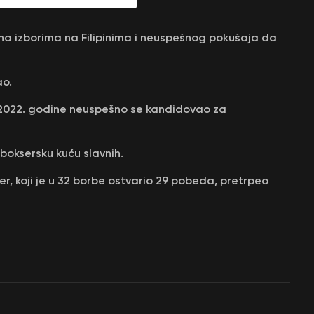
na izborima na Filipinima i neuspešnog pokušaja da
ao.
a 2022. godine neuspešno se kandidovao za
boksersku kuću slavnih.
r, koji je u 32 borbe ostvario 29 pobeda, pretrpeo