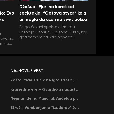
Džošua i Fjuri na korak od
io: Evo
spektakla: “Gotova stvar” koja
e s
bi mogla da uzdrma svet boksa
Dugo čekani spektakl između
Entonija Džošue i Tajsona Fjurija, koji
e
godinama lebdi kao najveća...
dova na
m na...
NAJNOVIJE VESTI
Zašto Rade Krunić ne igra za Srbiju? “Iako su mi obećali, niko me nije zvao…”
Kraj jedne ere – Gvardiola napušta Siti na kraju sezone, menja ga njegov nekadašnji rival
Nejmar ide na Mundijal: Anćeloti pročitao njegovo ime, Brazil u delirijumu (VIDEO)
Strašni Vembanjama “izudarao” šampiona za brejk: San Antonio poveo protiv Oklahome