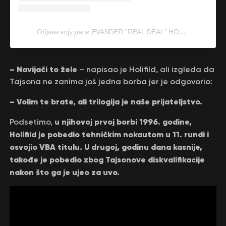
Објава коју дели EVANDER “REAL DEAL” HOLYFIELD (@evanderholyfield)
– Navijači to žele
– napisao je Holifild, ali izgleda da
Tajsona ne zanima još jedna borba jer je odgovorio:
– Volim te brate, ali trilogija je naše prijateljstvo.
u njihovoj prvoj borbi 1996. godine,
Podsetimo,
Holifild je pobedio tehničkim nokautom u 11. rundi i
osvojio VBA titulu. U drugoj, godinu dana kasnije,
takođe je pobedio zbog Tajsonove diskvalifikacije
nakon što ga je ujeo za uvo.