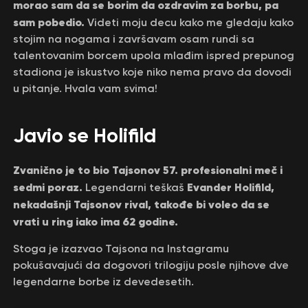
morao sam da se borim da ozdravim za borbu, pa
sam pobedio.
Videti moju decu kako me gledaju kako
stojim na nogama i završavam osam rundi sa
talentovanim borcem upola mlađim ispred prepunog
stadiona je iskustvo koje niko nema pravo da dovodi
u pitanje. Hvala vam svima!
Javio se Holifild
Zvanično je to bio Tajsonov 57. profesionalni meč i
sedmi poraz.
Evander Holifild,
Legendarni teškaš
nekadašnji Tajsonov rival, takođe bi voleo da se
vrati u ring iako ima 62 godine.
Stoga je izazvao Tajsona na Instagramu
pokušavajući da dogovori trilogiju posle njihove dve
legendarne borbe iz devedesetih.