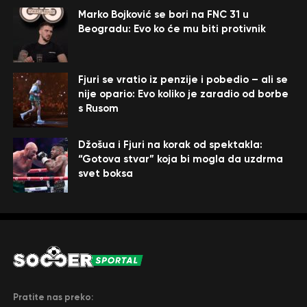
Marko Bojković se bori na FNC 31 u
Beogradu: Evo ko će mu biti protivnik
Fjuri se vratio iz penzije i pobedio – ali se
nije opario: Evo koliko je zaradio od borbe
s Rusom
Džošua i Fjuri na korak od spektakla:
“Gotova stvar” koja bi mogla da uzdrma
svet boksa
Pratite nas preko: