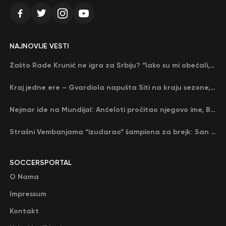
NAJNOVIJE VESTI
Zašto Rade Krunić ne igra za Srbiju? “Iako su mi obećali, niko me nije zvao…”
Kraj jedne ere – Gvardiola napušta Siti na kraju sezone, menja ga njegov nekadašnji rival
Nejmar ide na Mundijal: Anćeloti pročitao njegovo ime, Brazil u delirijumu (VIDEO)
Strašni Vembanjama “izudarao” šampiona za brejk: San Antonio poveo protiv Oklahome
SOCCERSPORTAL
O Nama
Impressum
Kontakt