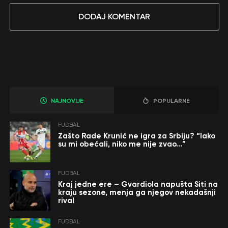
DODAJ KOMENTAR
NAJNOVIJE
POPULARNE
FUDBAL
Zašto Rade Krunić ne igra za Srbiju? “Iako
su mi obećali, niko me nije zvao…”
FUDBAL
Kraj jedne ere – Gvardiola napušta Siti na
kraju sezone, menja ga njegov nekadašnji
rival
FUDBAL