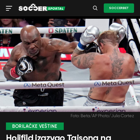
SOCCERBET
Foto: Beta/AP Photo/Julio Cortez
BORILAČKE VEŠTINE
Holifild izazvao Tajsona na