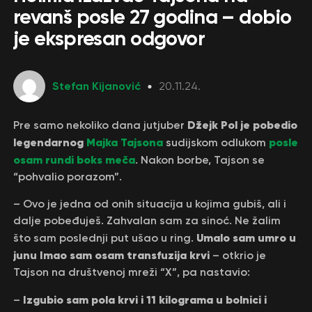
revanš posle 27 godina – dobio
je ekspresan odgovor
Stefan Kijanović
20.11.24.
Džejk Pol je pobedio
Pre samo nekoliko dana jutjuber
legendarnog
Majka Tajsona
posle
sudijskom odlukom
osam rundi boks meča
. Nakon borbe, Tajson se
“pohvalio porazom”.
– Ovo je jedna od onih situacija u kojima gubiš, ali i
dalje pobeđuješ. Zahvalan sam za sinoć. Ne žalim
Umalo sam umro u
što sam poslednji put ušao u ring.
junu Imao sam osam transfuzija krvi
– otkrio je
Tajson na društvenoj mreži “X”, pa nastavio:
Izgubio sam pola krvi i 11 kilograma u bolnici i
–