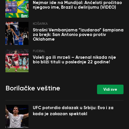
Nejmar ide na Mundijal: Anćeloti pročitao
njegovo ime, Brazil u delirijumu (VIDEO)
KOŠARKA
Strašni Vembanjama “izudarao” šampiona
za brejk: San Antonio poveo protiv
Oklahome
FUDBAL
Voleli ga ili mrzeli – Arsenal nikada nije
bio bliži tituli u poslednje 22 godine!
Borilačke veštine
Vidi sve
UFC potvrdio dolazak u Srbiju: Evo i za
kada je zakazan spektakl