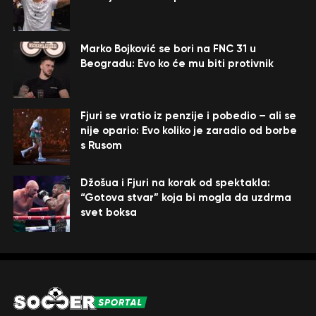
Marko Bojković se bori na FNC 31 u
Beogradu: Evo ko će mu biti protivnik
Fjuri se vratio iz penzije i pobedio – ali se
nije opario: Evo koliko je zaradio od borbe
s Rusom
Džošua i Fjuri na korak od spektakla:
“Gotova stvar” koja bi mogla da uzdrma
svet boksa