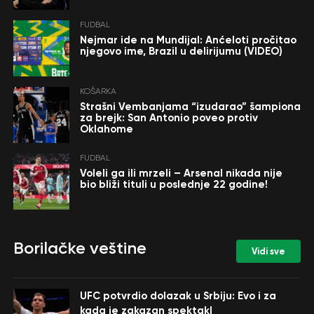
FUDBAL
Nejmar ide na Mundijal: Anćeloti pročitao
njegovo ime, Brazil u delirijumu (VIDEO)
KOŠARKA
Strašni Vembanjama “izudarao” šampiona
za brejk: San Antonio poveo protiv
Oklahome
FUDBAL
Voleli ga ili mrzeli – Arsenal nikada nije
bio bliži tituli u poslednje 22 godine!
Borilačke veštine
Vidi sve
UFC potvrdio dolazak u Srbiju: Evo i za
kada je zakazan spektakl