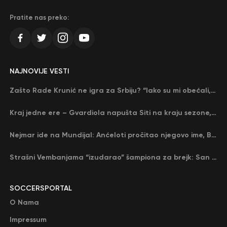
Pratite nas preko:
NAJNOVIJE VESTI
Zašto Rade Krunić ne igra za Srbiju? “Iako su mi obećali, niko me nije zvao…”
Kraj jedne ere – Gvardiola napušta Siti na kraju sezone, menja ga njegov nekadašnji rival
Nejmar ide na Mundijal: Anćeloti pročitao njegovo ime, Brazil u delirijumu (VIDEO)
Strašni Vembanjama “izudarao” šampiona za brejk: San Antonio poveo protiv Oklahome
SOCCERSPORTAL
O Nama
Impressum