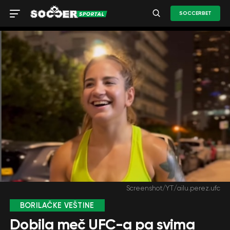
SOCCERBET
Screenshot/YT/ailu.perez.ufc
BORILAČKE VEŠTINE
Dobila meč UFC-a pa svima