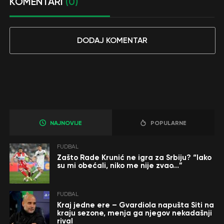
KOMENTARI
(0)
DODAJ KOMENTAR
NAJNOVIJE
POPULARNE
FUDBAL
Zašto Rade Krunić ne igra za Srbiju? “Iako
su mi obećali, niko me nije zvao…”
FUDBAL
Kraj jedne ere – Gvardiola napušta Siti na
kraju sezone, menja ga njegov nekadašnji
rival