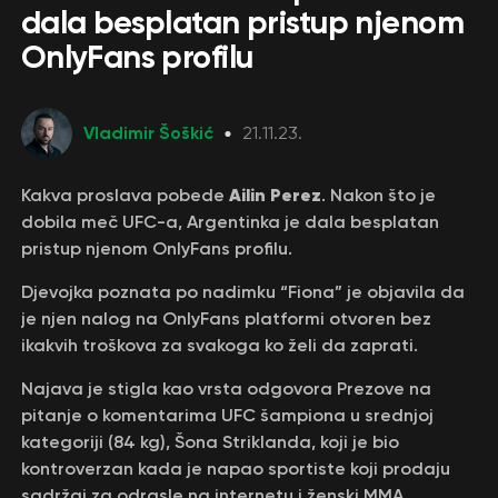
dala besplatan pristup njenom
OnlyFans profilu
Vladimir Šoškić
21.11.23.
Ailin Perez
Kakva proslava pobede
. Nakon što je
dobila meč UFC-a, Argentinka je dala besplatan
pristup njenom OnlyFans profilu.
Djevojka poznata po nadimku “Fiona” je objavila da
je njen nalog na OnlyFans platformi otvoren bez
ikakvih troškova za svakoga ko želi da zaprati.
Najava je stigla kao vrsta odgovora Prezove ​​na
pitanje o komentarima UFC šampiona u srednjoj
kategoriji (84 kg), Šona Striklanda, koji je bio
kontroverzan kada je napao sportiste koji prodaju
sadržaj za odrasle na internetu i ženski MMA.