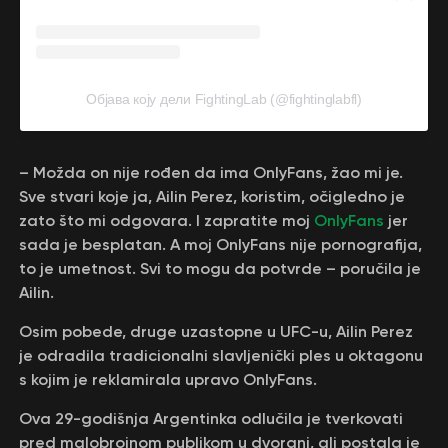
Објава коју дели FightingLab (@fightinglabfl)
– Možda on nije rođen da ima OnlyFans, žao mi je.
Sve stvari koje ja, Ailin Perez, koristim, očigledno je
zato što mi odgovara. I zapratite moj
OnlyFans
jer
sada je besplatan. A moj OnlyFans nije pornografija,
to je umetnost. Svi to mogu da potvrde – poručila je
Ailin.
Osim pobede, druge uzastopne u UFC-u, Ailin Perez
je odradila tradicionalni slavljenički ples u oktagonu
s kojim je reklamirala upravo OnlyFans.
Ova 29-godišnja Argentinka odlučila je tverkovati
pred malobrojnom publikom u dvorani, ali postala je