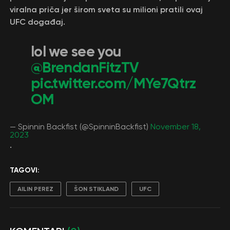
viralna priča jer širom sveta su milioni pratili ovaj
UFC događaj.
lol we see you
@BrendanFitzTV
pic.twitter.com/MYe7Qtrz
OM
— Spinnin Backfist (@SpinninBackfist)
November 18,
2023
.
TAGOVI:
AILIN PEREZ
ŠON STIKLAND
UFC