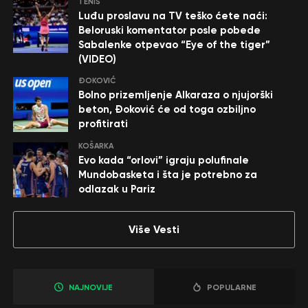
TENIS
Luđu proslavu na TV teško ćete naći:
Beloruski komentator posle pobede
Sabalenke otpevao “Eye of the tiger”
(VIDEO)
ĐOKOVIĆ
Bolno prizemljenje Alkaraza o njujorški
beton, Đoković će od toga ozbiljno
profitirati
KOŠARKA
Evo kada “orlovi” igraju polufinale
Mundobasketa i šta je potrebno za
odlazak u Pariz
Više Vesti
NAJNOVIJE
POPULARNE