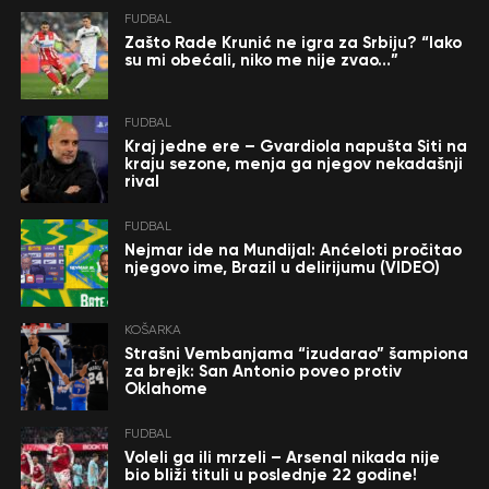
FUDBAL
Zašto Rade Krunić ne igra za Srbiju? “Iako
su mi obećali, niko me nije zvao…”
FUDBAL
Kraj jedne ere – Gvardiola napušta Siti na
kraju sezone, menja ga njegov nekadašnji
rival
FUDBAL
Nejmar ide na Mundijal: Anćeloti pročitao
njegovo ime, Brazil u delirijumu (VIDEO)
KOŠARKA
Strašni Vembanjama “izudarao” šampiona
za brejk: San Antonio poveo protiv
Oklahome
FUDBAL
Voleli ga ili mrzeli – Arsenal nikada nije
bio bliži tituli u poslednje 22 godine!