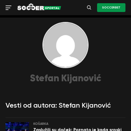
SOCCERBET
Stefan Kijanović
Vesti od autora: Stefan Kijanović
KOŠARKA
Zaslužili su doček: Poznato je kada srpski