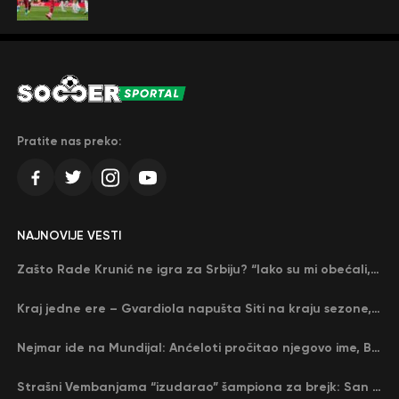
Pratite nas preko:
NAJNOVIJE VESTI
Zašto Rade Krunić ne igra za Srbiju? “Iako su mi obećali, niko me nije zvao…”
Kraj jedne ere – Gvardiola napušta Siti na kraju sezone, menja ga njegov nekadašnji rival
Nejmar ide na Mundijal: Anćeloti pročitao njegovo ime, Brazil u delirijumu (VIDEO)
Strašni Vembanjama “izudarao” šampiona za brejk: San Antonio poveo protiv Oklahome