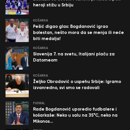
heroji stižu u Srbiju
KOŠARKA
Pešić digao glas: Bogdanović igrao
bolestan, nešto mora da se menja ili neće
biti medalja!
KOŠARKA
Slovenija 7. na svetu, Italijani plaču za
Datomeom
KOŠARKA
Željko Obradović o uspehu Srbije: Igramo
izvanredno, svi smo se radovali
FUDBAL
Rade Bogdanović uporedio fudbalere i
košarkaše: Neko u salu na 35°C, neko na
Mikonos…