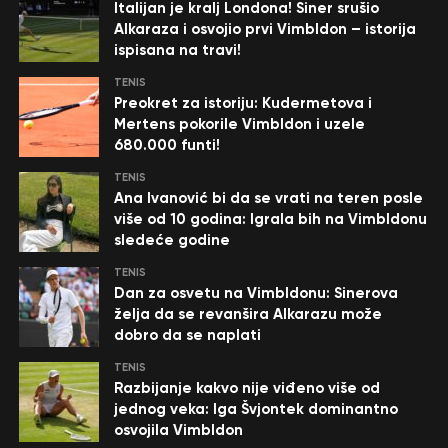
Italijan je kralj Londona! Siner srušio
Alkaraza i osvojio prvi Vimbldon – istorija
ispisana na travi!
TENIS
Preokret za istoriju: Kudermetova i
Mertens pokorile Vimbldon i uzele
680.000 funti!
TENIS
Ana Ivanović bi da se vrati na teren posle
više od 10 godina: Igrala bih na Vimbldonu
sledeće godine
TENIS
Dan za osvetu na Vimbldonu: Sinerova
želja da se revanšira Alkarazu može
dobro da se naplati
TENIS
Razbijanje kakvo nije viđeno više od
jednog veka: Iga Švjontek dominantno
osvojila Vimbldon