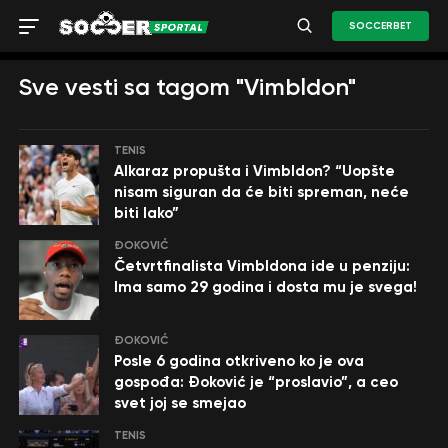
SOCCERBET
Sve vesti sa tagom "Vimbldon"
TENIS
Alkaraz propušta i Vimbldon? “Uopšte
nisam siguran da će biti spreman, neće
biti lako”
ĐOKOVIĆ
Četvrtfinalista Vimbldona ide u penziju:
Ima samo 29 godina i dosta mu je svega!
ĐOKOVIĆ
Posle 6 godina otkriveno ko je ova
gospođa: Đoković je “proslavio”, a ceo
svet joj se smejao
TENIS