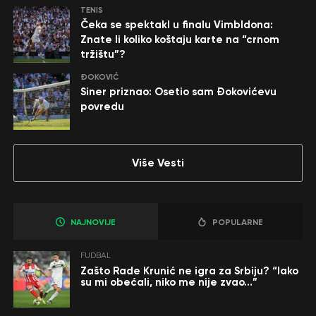
TENIS
Čeka se spektakl u finalu Vimbldona:
Znate li koliko koštaju karte na “crnom
tržištu”?
ĐOKOVIĆ
Siner priznao: Osetio sam Đokovićevu
povredu
Više Vesti
NAJNOVIJE
POPULARNE
FUDBAL
Zašto Rade Krunić ne igra za Srbiju? “Iako
su mi obećali, niko me nije zvao…”