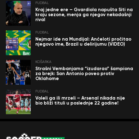
FUDBAL
Kraj jedne ere – Gvardiola napušta Siti na
kraju sezone, menja ga njegov nekadašnji
rival
FUDBAL
Nejmar ide na Mundijal: Anćeloti pročitao
njegovo ime, Brazil u delirijumu (VIDEO)
KOŠARKA
Strašni Vembanjama “izudarao” šampiona
za brejk: San Antonio poveo protiv
Oklahome
FUDBAL
Voleli ga ili mrzeli – Arsenal nikada nije
bio bliži tituli u poslednje 22 godine!