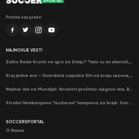
Pratite nas preko:
NAJNOVIJE VESTI
Zašto Rade Krunić ne igra za Srbiju? “Iako su mi obećali, niko me nije zvao…”
Kraj jedne ere – Gvardiola napušta Siti na kraju sezone, menja ga njegov nekadašnji rival
Nejmar ide na Mundijal: Anćeloti pročitao njegovo ime, Brazil u delirijumu (VIDEO)
Strašni Vembanjama “izudarao” šampiona za brejk: San Antonio poveo protiv Oklahome
SOCCERSPORTAL
O Nama