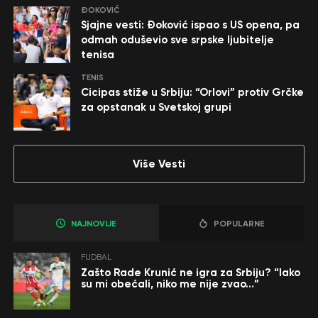
ĐOKOVIĆ
Sjajne vesti: Đoković ispao s US opena, pa
odmah oduševio sve srpske ljubitelje
tenisa
TENIS
Cicipas stiže u Srbiju: “Orlovi” protiv Grčke
za opstanak u Svetskoj grupi
Više Vesti
NAJNOVIJE
POPULARNE
FUDBAL
Zašto Rade Krunić ne igra za Srbiju? “Iako
su mi obećali, niko me nije zvao…”