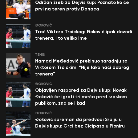
Održan žreb za Dejvis kup: Poznato ko će
prvi na teren protiv Danaca
ĐOKOVIĆ
Trač Viktora Troickog: Đoković ipak dovodi
trenera, i to veliko ime
TENIS
Hamad Međedović prekinuo saradnju sa
Viktorom Troickim: “Nije lako naći dobrog
trenera”
ĐOKOVIĆ
Objavljen raspored za Dejvis kup: Novak
Đoković će igrati tri meča pred srpskom
publikom, zna se i kad
ĐOKOVIĆ
Đoković spreman da predvodi Srbiju u
Dejvis kupu: Grci bez Cicipasa u Pioniru