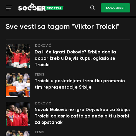
SOCCERBET
Sve vesti sa tagom "Viktor Troicki"
ĐOKOVIĆ
Da li će igrati Đoković? Srbija dobila
dobar žreb u Dejvis kupu, oglasio se
Troicki
TENIS
Troicki u poslednjem trenutku promenio
tim reprezentacije Srbije
ĐOKOVIĆ
Novak Đoković ne igra Dejvis kup za Srbiju:
Troicki objasnio zašto ga neće biti u borbi
za opstanak
TENIS