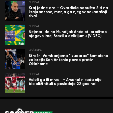
FUDBAL
Kraj jedne ere – Gvardiola napušta Siti na
kraju sezone, menja ga njegov nekadašnji
rival
FUDBAL
Nejmar ide na Mundijal: Anćeloti pročitao
njegovo ime, Brazil u delirijumu (VIDEO)
KOŠARKA
Strašni Vembanjama “izudarao” šampiona
za brejk: San Antonio poveo protiv
Oklahome
FUDBAL
Voleli ga ili mrzeli – Arsenal nikada nije
bio bliži tituli u poslednje 22 godine!