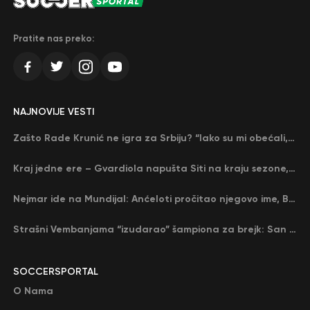
Pratite nas preko:
NAJNOVIJE VESTI
Zašto Rade Krunić ne igra za Srbiju? “Iako su mi obećali, niko me nije zvao…”
Kraj jedne ere – Gvardiola napušta Siti na kraju sezone, menja ga njegov nekadašnji rival
Nejmar ide na Mundijal: Anćeloti pročitao njegovo ime, Brazil u delirijumu (VIDEO)
Strašni Vembanjama “izudarao” šampiona za brejk: San Antonio poveo protiv Oklahome
SOCCERSPORTAL
O Nama