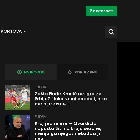
Soccerbet
SPORTOVA
NAJNOVIJE
POPULARNE
FUDBAL
Zašto Rade Krunić ne igra za
Srbiju? “Iako su mi obećali, niko
me nije zvao…”
FUDBAL
Kraj jedne ere – Gvardiola
napušta Siti na kraju sezone,
menja ga njegov nekadašnji
rival