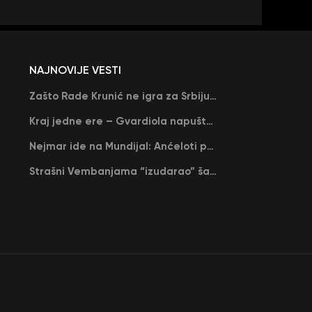
NAJNOVIJE VESTI
Zašto Rade Krunić ne igra za Srbiju? “Iako su mi obećali, niko me nije zvao…”
Kraj jedne ere – Gvardiola napušta Siti na kraju sezone, menja ga njegov nekadašnji rival
Nejmar ide na Mundijal: Anćeloti pročitao njegovo ime, Brazil u delirijumu (VIDEO)
Strašni Vembanjama “izudarao” šampiona za brejk: San Antonio poveo protiv Oklahome