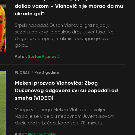
došao vozom – Vlahović nije morao da mu
ukrade gol”
Srpski napadač Dušan Vlahović igra najbolju
sezonu od kako je obukao dres Juventusa. Na
drugoj uzastopnoj utakmici postigao je dva
gola....
Autor:
Stefan Kijanović
/ Pre 3 godine
FUDBAL
Mekeni prozvao Vlahovića: Zbog
Dušanovog odgovora svi su popadali od
smeha (VIDEO)
Mnogo više nego Mekeni Vlahović je voljen.
Najbolje se videlo u nedavnom Juventusovom
duelu protiv Lećea. Kada se u 78. minutu...
Autor:
Vladimir Šoškić