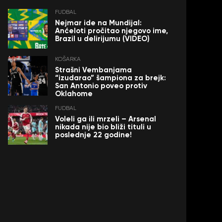
FUDBAL
Nejmar ide na Mundijal:
Anćeloti pročitao njegovo ime,
Brazil u delirijumu (VIDEO)
KOŠARKA
Strašni Vembanjama
“izudarao” šampiona za brejk:
San Antonio poveo protiv
Oklahome
FUDBAL
Voleli ga ili mrzeli – Arsenal
nikada nije bio bliži tituli u
poslednje 22 godine!