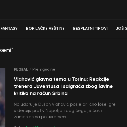
FANTASY
BORILAČKE VEŠTINE
BESPLATNI TIPOVI
JOŠ 
keni"
/ Pre 2 godine
FUDBAL
Vlahović glavna tema u Torinu: Reakcije
trenera Juventusa i saigrača zbog lavine
kritika na račun Srbina
Na udaru je Dušan Vlahović posle prilično loše igre
u derbiju protiv Napolija zbog čega je čak i
zamenjen na poluvremenu....