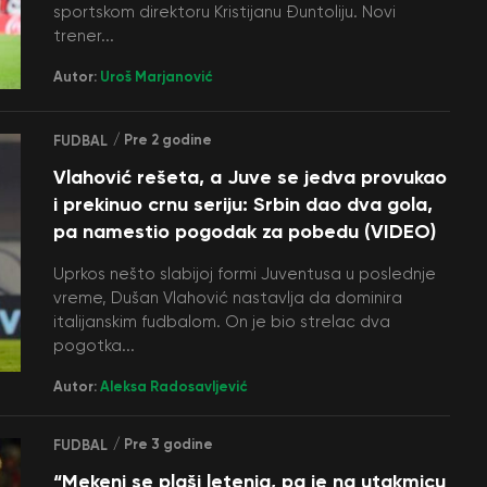
sportskom direktoru Kristijanu Đuntoliju. Novi
trener...
Autor:
Uroš Marjanović
/ Pre 2 godine
FUDBAL
Vlahović rešeta, a Juve se jedva provukao
i prekinuo crnu seriju: Srbin dao dva gola,
pa namestio pogodak za pobedu (VIDEO)
Uprkos nešto slabijoj formi Juventusa u poslednje
vreme, Dušan Vlahović nastavlja da dominira
italijanskim fudbalom. On je bio strelac dva
pogotka...
Autor:
Aleksa Radosavljević
/ Pre 3 godine
FUDBAL
“Mekeni se plaši letenja, pa je na utakmicu