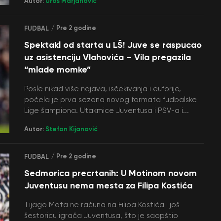
Autor:
Uroš Marjanović
/ Pre 2 godine
FUDBAL
Spektakl od starta u LŠ! Juve se raspucao
uz asistenciju Vlahovića – Vila pregazila
“mlade momke”
Posle nikad više najava, isčekivanja i euforije,
počela je prva sezona novog formata fudbalske
Lige šampiona. Utakmice Juventusa i PSV-a i...
Autor:
Stefan Kijanović
/ Pre 2 godine
FUDBAL
Sedmorica precrtanih: U Motinom novom
Juventusu nema mesta za Filipa Kostića
Tijago Mota ne računa na Filipa Kostića i još
šestoricu igrača Juventusa, što je saopštio