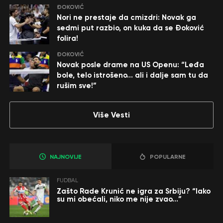
ĐOKOVIĆ
Nori ne prestaje da cmizdri: Novak ga
sedmi put razbio, on kuka da se Đoković
folira!
ĐOKOVIĆ
Novak posle drame na US Openu: “Leđa
bole, telo istrošeno… ali i dalje sam tu da
rušim sve!”
Više Vesti
NAJNOVIJE
POPULARNE
FUDBAL
Zašto Rade Krunić ne igra za Srbiju? “Iako
su mi obećali, niko me nije zvao…”