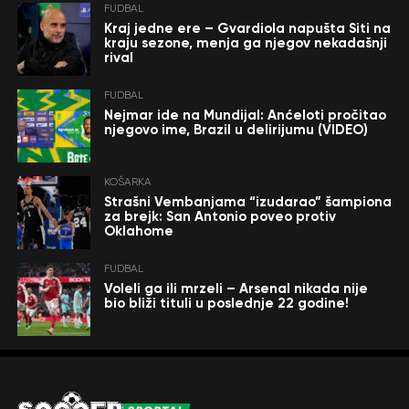
FUDBAL
Kraj jedne ere – Gvardiola napušta Siti na
kraju sezone, menja ga njegov nekadašnji
rival
FUDBAL
Nejmar ide na Mundijal: Anćeloti pročitao
njegovo ime, Brazil u delirijumu (VIDEO)
KOŠARKA
Strašni Vembanjama “izudarao” šampiona
za brejk: San Antonio poveo protiv
Oklahome
FUDBAL
Voleli ga ili mrzeli – Arsenal nikada nije
bio bliži tituli u poslednje 22 godine!