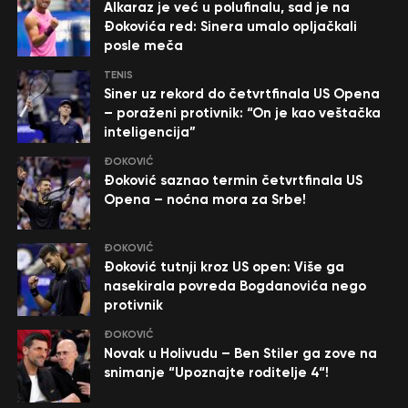
Alkaraz je već u polufinalu, sad je na
Đokovića red: Sinera umalo opljačkali
posle meča
TENIS
Siner uz rekord do četvrtfinala US Opena
– poraženi protivnik: “On je kao veštačka
inteligencija”
ĐOKOVIĆ
Đoković saznao termin četvrtfinala US
Opena – noćna mora za Srbe!
ĐOKOVIĆ
Đoković tutnji kroz US open: Više ga
nasekirala povreda Bogdanovića nego
protivnik
ĐOKOVIĆ
Novak u Holivudu – Ben Stiler ga zove na
snimanje “Upoznajte roditelje 4“!