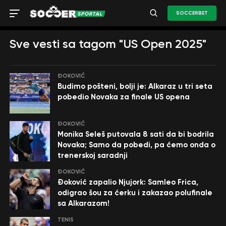
SOCCERBET
Sve vesti sa tagom "US Open 2025"
ĐOKOVIĆ
Budimo pošteni, bolji je: Alkaraz u tri seta
pobedio Novaka za finale US opena
ĐOKOVIĆ
Monika Seleš putovala 8 sati da bi bodrila
Novaka; Samo da pobedi, pa ćemo onda o
trenerskoj saradnji
ĐOKOVIĆ
Đoković zapalio Njujork: Samleo Frica,
odigrao šou za ćerku i zakazao polufinale
sa Alkarazom!
TENIS