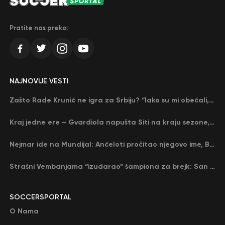
Pratite nas preko:
NAJNOVIJE VESTI
Zašto Rade Krunić ne igra za Srbiju? “Iako su mi obećali, niko me nije zvao…”
Kraj jedne ere – Gvardiola napušta Siti na kraju sezone, menja ga njegov nekadašnji rival
Nejmar ide na Mundijal: Anćeloti pročitao njegovo ime, Brazil u delirijumu (VIDEO)
Strašni Vembanjama “izudarao” šampiona za brejk: San Antonio poveo protiv Oklahome
SOCCERSPORTAL
O Nama