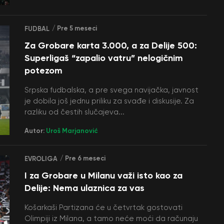
/ Pre 5 meseci
FUDBAL
Za Grobare karta 3.000, a za Delije 500:
Superligaš “zapalio vatru” nelogičnim
potezom
Srpska fudbalska, a pre svega navijačka, javnost
je dobila još jednu priliku za svađe i diskusije. Za
razliku od čestih slučajeva...
Autor:
Uroš Marjanović
/ Pre 6 meseci
EVROLIGA
I za Grobare u Milanu važi isto kao za
Delije: Nema ulaznica za vas
Košarkaši Partizana će u četvrtak gostovati
Olimpiji iz Milana, a tamo neće moći da računaju