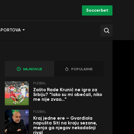
Soccerbet
SPORTOVA
NAJNOVIJE
POPULARNE
FUDBAL
Zašto Rade Krunić ne igra za
Srbiju? “Iako su mi obećali, niko
me nije zvao…”
FUDBAL
Kraj jedne ere – Gvardiola
napušta Siti na kraju sezone,
menja ga njegov nekadašnji
rival