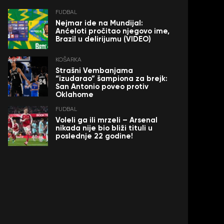
FUDBAL
Nejmar ide na Mundijal:
Anćeloti pročitao njegovo ime,
Brazil u delirijumu (VIDEO)
KOŠARKA
Strašni Vembanjama
“izudarao” šampiona za brejk:
San Antonio poveo protiv
Oklahome
FUDBAL
Voleli ga ili mrzeli – Arsenal
nikada nije bio bliži tituli u
poslednje 22 godine!