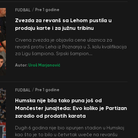
/ Pre 1 godine
FUDBAL
Zvezda za revanš sa Lehom pustila u
prodaju karte i za južnu tribinu
Crvena zvezda je objavila cene ulaznica za
revanš protiv Leha iz Poznanja u 3. kolu kvalifikacija
za Ligu šampiona. Srpski šampion...
Autor:
Uroš Marjanović
/ Pre 1 godine
FUDBAL
Humska nije bila tako puna još od
Mančester junajteda: Evo koliko je Partizan
zaradio od prodatih karata
Dugih 6 godina nije bio ispunjen stadion u Humskoj
kao što je to bilo u četvrtak uveče na revanšu