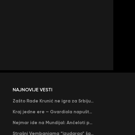
NAJNOVIJE VESTI
Zašto Rade Krunić ne igra za Srbiju? “Iako su mi obećali, niko me nije zvao…”
Kraj jedne ere – Gvardiola napušta Siti na kraju sezone, menja ga njegov nekadašnji rival
Nejmar ide na Mundijal: Anćeloti pročitao njegovo ime, Brazil u delirijumu (VIDEO)
Strašni Vembanjama “izudarao” šampiona za brejk: San Antonio poveo protiv Oklahome