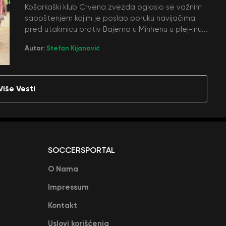
Košarkaški klub Crvena zvezda oglasio se važnim
saopštenjem kojim je poslao poruku navijačima
pred utakmicu protiv Bajerna u Minhenu u plej-inu...
Autor:
Stefan Kijanović
Više Vesti
SOCCERSPORTAL
O Nama
Impressum
Kontakt
Uslovi korišćenja