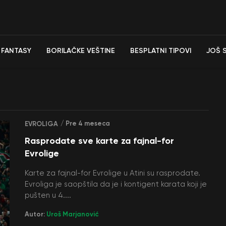
FANTASY
BORILAČKE VEŠTINE
BESPLATNI TIPOVI
JOŠ 
/ Pre 4 meseca
EVROLIGA
Rasprodate sve karte za fajnal-for
Evrolige
Karte za fajnal-for Evrolige u Atini su rasprodate.
Evroliga je saopštila da je i kontigent karata koji je
pušten u 4....
Autor:
Uroš Marjanović