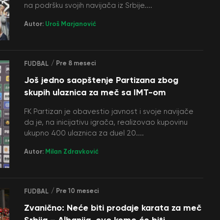
na podršku svojih navijača iz Srbije....
Autor:
Uroš Marjanović
/ Pre 8 meseci
FUDBAL
Još jedno saopštenje Partizana zbog
skupih ulaznica za meč sa IMT-om
FK Partizan je obavestio javnost i svoje navijače
da je, na inicijativu igrača, realizovao kupovinu
ukupno 400 ulaznica za duel 20....
Autor:
Milan Zdravković
/ Pre 10 meseci
FUDBAL
Zvanično: Neće biti prodaje karata za meč
Srbija – Albanija, evo kome će biti