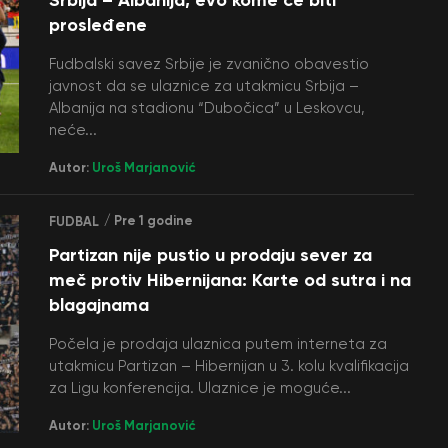
prosleđene
Fudbalski savez Srbije je zvanično obavestio
javnost da se ulaznice za utakmicu Srbija –
Albanija na stadionu “Dubočica” u Leskovcu,
neće...
Autor:
Uroš Marjanović
/ Pre 1 godine
FUDBAL
Partizan nije pustio u prodaju sever za
meč protiv Hibernijana: Karte od sutra i na
blagajnama
Počela je prodaja ulaznica putem interneta za
utakmicu Partizan – Hibernijan u 3. kolu kvalifikacija
za Ligu konferencija. Ulaznice je moguće...
Autor:
Uroš Marjanović