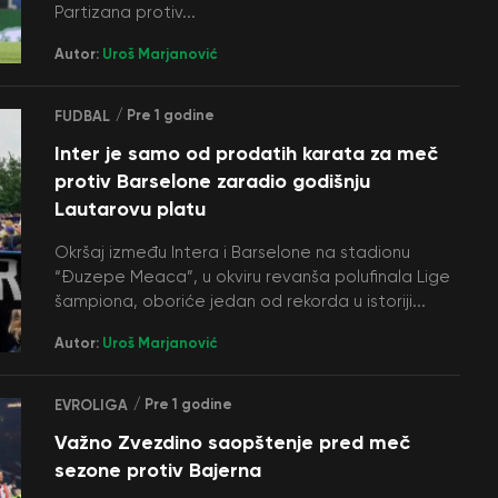
Partizana protiv...
Autor:
Uroš Marjanović
/ Pre 1 godine
FUDBAL
Inter je samo od prodatih karata za meč
protiv Barselone zaradio godišnju
Lautarovu platu
Okršaj između Intera i Barselone na stadionu
“Đuzepe Meaca”, u okviru revanša polufinala Lige
šampiona, oboriće jedan od rekorda u istoriji...
Autor:
Uroš Marjanović
/ Pre 1 godine
EVROLIGA
Važno Zvezdino saopštenje pred meč
sezone protiv Bajerna