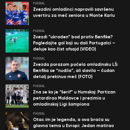
FUDBAL
Zvezdini omladinci napravili savršenu
uvertiru za meč seniora u Monte Karlu
FUDBAL
Zvezdi “ukraden” bod protiv Benfike?
Pogledajte gol koji su dali Portugalci –
deluje kao čist ofsajd (VIDEO)
FUDBAL
Zvezda porazom počela omladinsku LŠ:
Benfika se “nudila”, ali slavila – čudan
detalj prekinuo meč (FOTO)
FUDBAL
Zna se ko je “šerif” u Humskoj: Partizan
petardirao Moldavce i prezimio u
omladinskoj Ligi šampiona
FUDBAL
Otac im je legenda, a ova braća su
glavna tema u Evropi: Jedan matirao