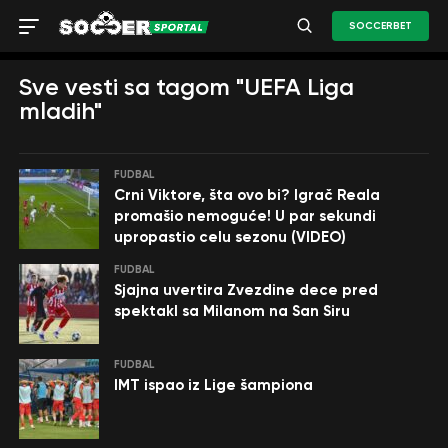
SOCCERBET
Sve vesti sa tagom "UEFA Liga
mladih"
FUDBAL
Crni Viktore, šta ovo bi? Igrač Reala
promašio nemoguće! U par sekundi
upropastio celu sezonu (VIDEO)
FUDBAL
Sjajna uvertira Zvezdine dece pred
spektakl sa Milanom na San Siru
FUDBAL
IMT ispao iz Lige šampiona