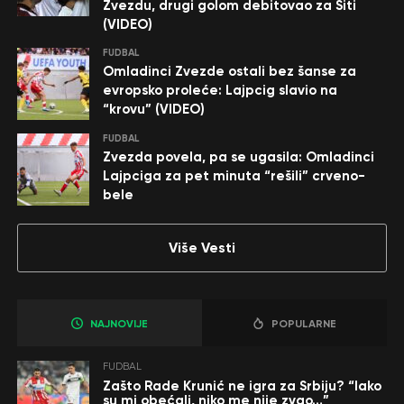
Zvezdu, drugi golom debitovao za Siti
(VIDEO)
FUDBAL
Omladinci Zvezde ostali bez šanse za
evropsko proleće: Lajpcig slavio na
“krovu” (VIDEO)
FUDBAL
Zvezda povela, pa se ugasila: Omladinci
Lajpciga za pet minuta “rešili” crveno-
bele
Više Vesti
NAJNOVIJE
POPULARNE
FUDBAL
Zašto Rade Krunić ne igra za Srbiju? “Iako
su mi obećali, niko me nije zvao…”