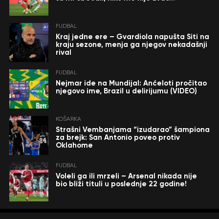
FUDBAL
Kraj jedne ere – Gvardiola napušta Siti na
kraju sezone, menja ga njegov nekadašnji
rival
FUDBAL
Nejmar ide na Mundijal: Anćeloti pročitao
njegovo ime, Brazil u delirijumu (VIDEO)
KOŠARKA
Strašni Vembanjama “izudarao” šampiona
za brejk: San Antonio poveo protiv
Oklahome
FUDBAL
Voleli ga ili mrzeli – Arsenal nikada nije
bio bliži tituli u poslednje 22 godine!