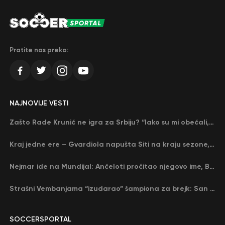
Pratite nas preko:
NAJNOVIJE VESTI
Zašto Rade Krunić ne igra za Srbiju? “Iako su mi obećali, niko me nije zvao…”
Kraj jedne ere – Gvardiola napušta Siti na kraju sezone, menja ga njegov nekadašnji rival
Nejmar ide na Mundijal: Anćeloti pročitao njegovo ime, Brazil u delirijumu (VIDEO)
Strašni Vembanjama “izudarao” šampiona za brejk: San Antonio poveo protiv Oklahome
SOCCERSPORTAL