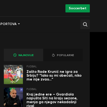
Soccerbet
SPORTOVA
NAJNOVIJE
POPULARNE
FUDBAL
Zašto Rade Krunić ne igra za
Srbiju? “Iako su mi obećali, niko
me nije zvao…”
FUDBAL
Kraj jedne ere – Gvardiola
napušta Siti na kraju sezone,
menja ga njegov nekadašnji
rival