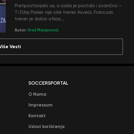
Pretpostavljalo se, a sada je postalo i zvanično –
Ti Džej Parker nije više trener Asvela. Francuski
trener je dobio otkaz...
Autor:
Uroš Marjanović
Više Vesti
SOCCERSPORTAL
O Nama
Impressum
Kontakt
Uslovi korišćenja