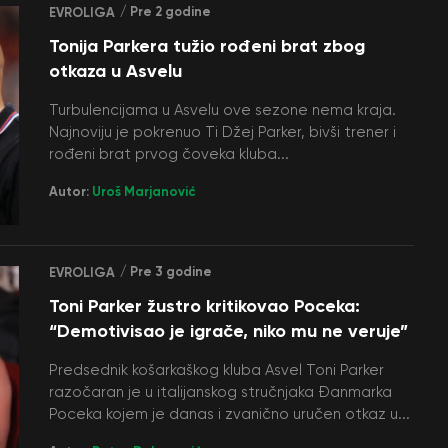
/ Pre 2 godine
EVROLIGA
Tonija Parkera tužio rođeni brat zbog
otkaza u Asvelu
Turbulencijama u Asvelu ove sezone nema kraja.
Najnoviju je pokrenuo Ti Džej Parker, bivši trener i
rođeni brat prvog čoveka kluba...
Autor:
Uroš Marjanović
/ Pre 3 godine
EVROLIGA
Toni Parker žustro kritikovao Poceka:
“Demotivisao je igrače, niko mu ne veruje”
Predsednik košarkaškog kluba Asvel Toni Parker
razočaran je u italijanskog stručnjaka Đanmarka
Poceka kojem je danas i zvanično uručen otkaz u...