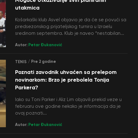
utakmica
Košarkaški klub Asvel objavio je da će se povući sa
predsezonskog prijateljskog turnira u Izraelu
sredinom septembra. Klub je naveo “nestabilan...
Autor:
Petar Đukanović
/ Pre 2 godine
TENIS
Poznati zavodnik uhvaćen sa prelepom
novinarkom: Brzo je prebolela Tonija
Parkera?
Iako su Toni Parker i Aliz Lim objavili prekid veze u
februaru ove godine nekako je informacija da je
ovaj poznati...
Autor:
Petar Đukanović