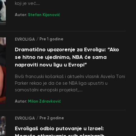
koji je već...
Autor:
Stefan Kijanović
/ Pre 1 godine
EVROLIGA
Dramatično upozorenje za Evroligu: “Ako
se hitno ne ujedinimo, NBA će sama
napraviti novu ligu u Evropi”
Bivši francuski košarkaš i aktuelni vlasnik Asvela Toni
Parker rekao je da će se NBA liga upustiti u
samostalni evropski projekat,...
Autor:
Milan Zdravković
/ Pre 2 godine
EVROLIGA
Evroligaš odbio putovanje u Izrael:
Moguće otkazivanje svih planiranih