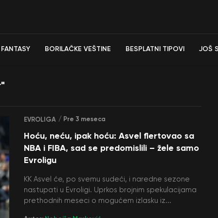
FANTASY
BORILAČKE VEŠTINE
BESPLATNI TIPOVI
JOŠ 
"
/ Pre 3 meseca
EVROLIGA
Hoću, neću, ipak hoću: Asvel flertovao sa
NBA i FIBA, sad se predomislili – žele samo
Evroligu
KK Asvel će, po svemu sudeći, i naredne sezone
nastupati u Evroligi. Uprkos brojnim spekulacijama
prethodnih meseci o mogućem izlasku iz...