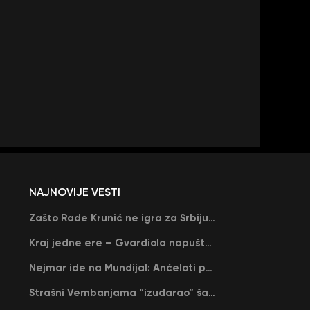
NAJNOVIJE VESTI
Zašto Rade Krunić ne igra za Srbiju? “Iako su mi obećali, niko me nije zvao…”
Kraj jedne ere – Gvardiola napušta Siti na kraju sezone, menja ga njegov nekadašnji rival
Nejmar ide na Mundijal: Anćeloti pročitao njegovo ime, Brazil u delirijumu (VIDEO)
Strašni Vembanjama “izudarao” šampiona za brejk: San Antonio poveo protiv Oklahome