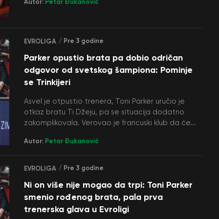
Autor:
Petar Đukanović
/ Pre 3 godine
EVROLIGA
Parker opustio brata pa dobio odričan
odgovor od svetskog šampiona: Pominje
se Trinkijeri
Asvel je otpustio trenera, Toni Parker uručio je
otkaz bratu Ti Džeju, pa se situacija dodatno
zakomplikovala. Verovao je francuski klub da će...
Autor:
Petar Đukanović
/ Pre 3 godine
EVROLIGA
Ni on više nije mogao da trpi: Toni Parker
smenio rođenog brata, pala prva
trenerska glava u Evroligi