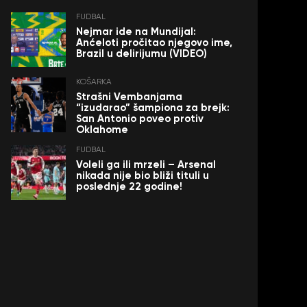
FUDBAL
Nejmar ide na Mundijal:
Anćeloti pročitao njegovo ime,
Brazil u delirijumu (VIDEO)
KOŠARKA
Strašni Vembanjama
“izudarao” šampiona za brejk:
San Antonio poveo protiv
Oklahome
FUDBAL
Voleli ga ili mrzeli – Arsenal
nikada nije bio bliži tituli u
poslednje 22 godine!