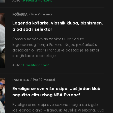
Autor:
Nebojša Marković
/ Pre 9 meseci
KOŠARKA
Legenda košarke, vlasnik kluba, biznismen,
a od sad i selektor
Pomalo neočekivan zaokret u karijeri za
legendarnog Tonija Parkera. Najbolji košarkaš u
dosadašnjoj istoriji Francuske postao je selektor
starijih kadeta (selekcije...
Autor:
Uroš Marjanović
/ Pre 10 meseci
EVROLIGA
Evroliga se sve više osipa: Još jedan klub
napušta elitu zbog NBA Evrope!
Evroliga bi na kraju ove sezone mogla da izgubi
još jednog člana – francuski Asvel iz Vilerbana. Klub