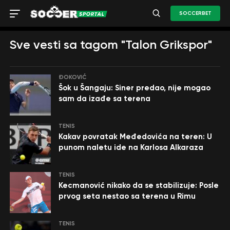
SOCCERBET
Sve vesti sa tagom "Talon Grikspor"
ĐOKOVIĆ
Šok u Šangaju: Siner predao, nije mogao
sam da izađe sa terena
TENIS
Kakav povratak Međedovića na teren: U
punom naletu ide na Karlosa Alkaraza
TENIS
Kecmanović nikako da se stabilizuje: Posle
prvog seta nestao sa terena u Rimu
TENIS