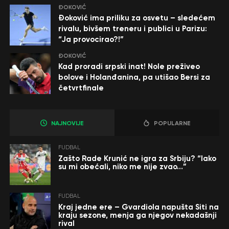
ĐOKOVIĆ
Đoković ima priliku za osvetu – sledećem
rivalu, bivšem treneru i publici u Parizu:
“Ja provocirao?!”
ĐOKOVIĆ
Kad proradi srpski inat! Nole preživeo
bolove i Holanđanina, pa utišao Bersi za
četvrtfinale
NAJNOVIJE
POPULARNE
FUDBAL
Zašto Rade Krunić ne igra za Srbiju? “Iako
su mi obećali, niko me nije zvao…”
FUDBAL
Kraj jedne ere – Gvardiola napušta Siti na
kraju sezone, menja ga njegov nekadašnji
rival