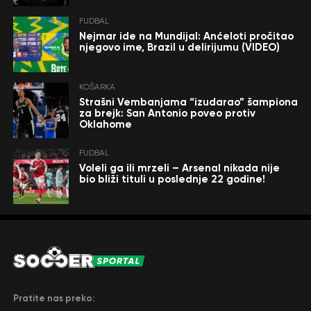
FUDBAL
Nejmar ide na Mundijal: Anćeloti pročitao
njegovo ime, Brazil u delirijumu (VIDEO)
KOŠARKA
Strašni Vembanjama “izudarao” šampiona
za brejk: San Antonio poveo protiv
Oklahome
FUDBAL
Voleli ga ili mrzeli – Arsenal nikada nije
bio bliži tituli u poslednje 22 godine!
Pratite nas preko: