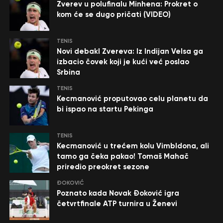
Zverev u polufinalu Minhena: Prokret o
kom će se dugo pričati (VIDEO)
TENIS
Novi debakl Zvereva: Iz Indijan Velsa ga
izbacio čovek koji je kući već poslao
Srbina
TENIS
Kecmanović proputovao celu planetu da
bi ispao na startu Pekinga
TENIS
Kecmanović u trećem kolu Vimbldona, ali
tamo ga čeka pakao! Tomaš Mahač
priredio preokret sezone
ĐOKOVIĆ
Poznato kada Novak Đoković igra
četvrtfinale ATP turnira u Ženevi