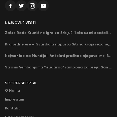
NAJNOVIJE VESTI
Zašto Rade Krunić ne igra za Srbiju? “Iako su mi obećali, niko me nije zvao…”
Kraj jedne ere – Gvardiola napušta Siti na kraju sezone, menja ga njegov nekadašnji rival
Nejmar ide na Mundijal: Anćeloti pročitao njegovo ime, Brazil u delirijumu (VIDEO)
Strašni Vembanjama “izudarao” šampiona za brejk: San Antonio poveo protiv Oklahome
SOCCERSPORTAL
O Nama
Impressum
Kontakt