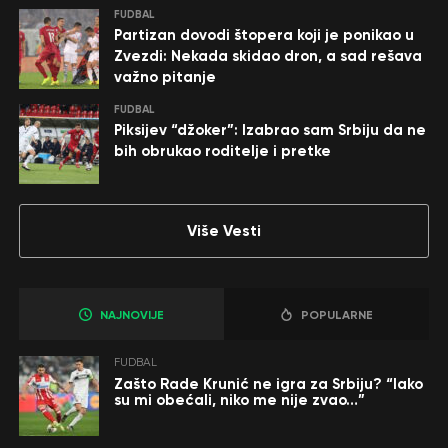
FUDBAL
Partizan dovodi štopera koji je ponikao u
Zvezdi: Nekada skidao dron, a sad rešava
važno pitanje
FUDBAL
Piksijev “džoker”: Izabrao sam Srbiju da ne
bih obrukao roditelje i pretke
Više Vesti
NAJNOVIJE
POPULARNE
FUDBAL
Zašto Rade Krunić ne igra za Srbiju? “Iako
su mi obećali, niko me nije zvao…”