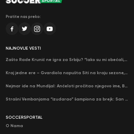
Pratite nas preko:
NAJNOVIJE VESTI
Zašto Rade Krunić ne igra za Srbiju? “Iako su mi obećali, niko me nije zvao…”
Kraj jedne ere – Gvardiola napušta Siti na kraju sezone, menja ga njegov nekadašnji rival
Nejmar ide na Mundijal: Anćeloti pročitao njegovo ime, Brazil u delirijumu (VIDEO)
Strašni Vembanjama “izudarao” šampiona za brejk: San Antonio poveo protiv Oklahome
SOCCERSPORTAL
O Nama