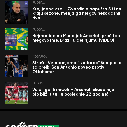
FUDBAL
Kraj jedne ere – Gvardiola napušta Siti na
kraju sezone, menja ga njegov nekadašnji
rival
FUDBAL
Nejmar ide na Mundijal: Anćeloti pročitao
njegovo ime, Brazil u delirijumu (VIDEO)
KOŠARKA
Strašni Vembanjama “izudarao” šampiona
za brejk: San Antonio poveo protiv
Oklahome
FUDBAL
Voleli ga ili mrzeli – Arsenal nikada nije
bio bliži tituli u poslednje 22 godine!