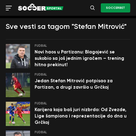
SOCCERBET
Sve vesti sa tagom "Stefan Mitrović"
FUDBAL
Novi haos u Partizanu: Blagojević se
sukobio sa još jednim igračem – trening
hitno prekinut!
FUDBAL
Jedan Stefan Mitrović potpisao za
Partizan, a drugi završio u Grčkoj
FUDBAL
Karijera koja baš juri nizbrdo: Od Zvezde,
Lige šampiona i reprezentacije do dna u
Grčkoj
FUDBAL