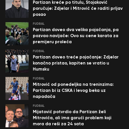
Partizan kreće po titulu, Stojaković
poručuje: Zdjelar i Mitrović će raditi prljav
posao
FUDBAL
Partizan doveo dva velika pojačanja, pa
pozvao navijače: Ovo su cene karata za
premijeru proleća
FUDBAL
Partizan doveo treće pojačanje: Zdjelar
konačno pristao, kapiten se vratio u
Humsku
FUDBAL
Mitrović od ponedeljka na treninzima:
Partizan bi iz CSKA i levog beka uz
napadača
FUDBAL
Mijatović potvrdio da Partizan želi
Mitrovića, ali ima gorući problem koji
mora da reši za 24 sata