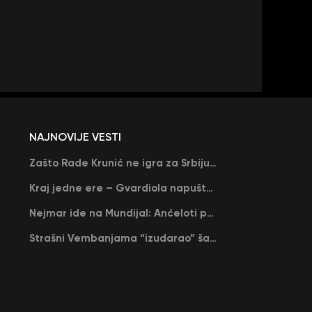
NAJNOVIJE VESTI
Zašto Rade Krunić ne igra za Srbiju? “Iako su mi obećali, niko me nije zvao…”
Kraj jedne ere – Gvardiola napušta Siti na kraju sezone, menja ga njegov nekadašnji rival
Nejmar ide na Mundijal: Anćeloti pročitao njegovo ime, Brazil u delirijumu (VIDEO)
Strašni Vembanjama “izudarao” šampiona za brejk: San Antonio poveo protiv Oklahome