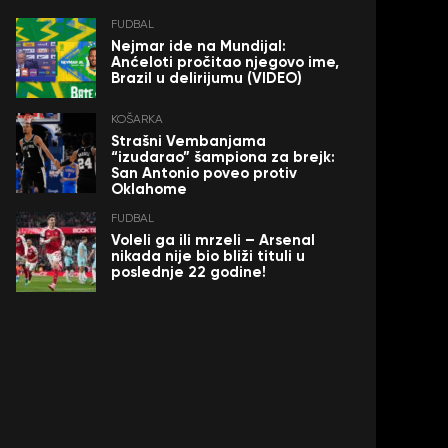
FUDBAL
Nejmar ide na Mundijal:
Anćeloti pročitao njegovo ime,
Brazil u delirijumu (VIDEO)
KOŠARKA
Strašni Vembanjama
“izudarao” šampiona za brejk:
San Antonio poveo protiv
Oklahome
FUDBAL
Voleli ga ili mrzeli – Arsenal
nikada nije bio bliži tituli u
poslednje 22 godine!