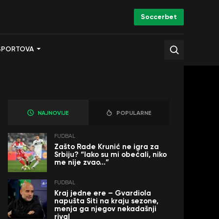
Soccerbet
SPORTOVA
NAJNOVIJE
POPULARNE
FUDBAL
Zašto Rade Krunić ne igra za
Srbiju? “Iako su mi obećali, niko
me nije zvao…”
FUDBAL
Kraj jedne ere – Gvardiola
napušta Siti na kraju sezone,
menja ga njegov nekadašnji
rival