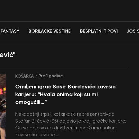
FANTASY
BORILAČKE VEŠTINE
BESPLATNI TIPOVI
JOŠ 
ević"
/ Pre 1 godine
KOŠARKA
Omiljeni igrač Saše Đorđevića završio
karijeru: “Hvala onima koji su mi
omogućili…”
Nekadašnji srpski košarkaški reprezentativac
Stefan Birčević (35) objavio je kraj igračke karijere.
On se oglasio na društvenim mrežama nakon
završetka sezone...