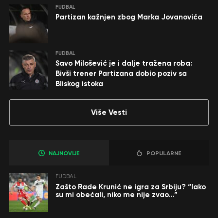
FUDBAL
Partizan kažnjen zbog Marka Jovanovića
FUDBAL
Savo Milošević je i dalje tražena roba:
Bivši trener Partizana dobio poziv sa
Bliskog istoka
Više Vesti
NAJNOVIJE
POPULARNE
FUDBAL
Zašto Rade Krunić ne igra za Srbiju? “Iako
su mi obećali, niko me nije zvao…”