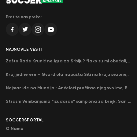
Pratite nas preko:
NAJNOVIJE VESTI
Zašto Rade Krunić ne igra za Srbiju? “Iako su mi obećali, niko me nije zvao…”
Kraj jedne ere – Gvardiola napušta Siti na kraju sezone, menja ga njegov nekadašnji rival
Nejmar ide na Mundijal: Anćeloti pročitao njegovo ime, Brazil u delirijumu (VIDEO)
Strašni Vembanjama “izudarao” šampiona za brejk: San Antonio poveo protiv Oklahome
SOCCERSPORTAL
O Nama