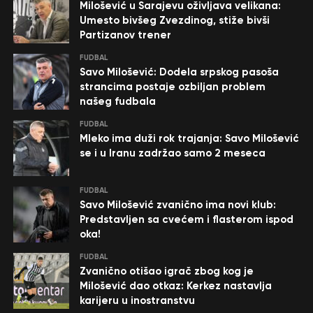
Milošević u Sarajevu oživljava velikana:
Umesto bivšeg Zvezdinog, stiže bivši
Partizanov trener
FUDBAL
Savo Milošević: Dodela srpskog pasoša
strancima postaje ozbiljan problem
našeg fudbala
FUDBAL
Mleko ima duži rok trajanja: Savo Milošević
se i u Iranu zadržao samo 2 meseca
FUDBAL
Savo Milošević zvanično ima novi klub:
Predstavljen sa cvećem i flasterom ispod
oka!
FUDBAL
Zvanično otišao igrač zbog kog je
Milošević dao otkaz: Kerkez nastavlja
karijeru u inostranstvu