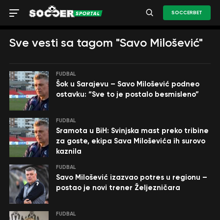
SOCCERBET
Sve vesti sa tagom "Savo Milošević"
FUDBAL
Šok u Sarajevu – Savo Milošević podneo
ostavku: “Sve to je postalo besmisleno”
FUDBAL
Sramota u BiH: Svinjska mast preko tribine
za goste, ekipa Sava Miloševića ih surovo
kaznila
FUDBAL
Savo Milošević izazvao potres u regionu –
postao je novi trener Željezničara
FUDBAL