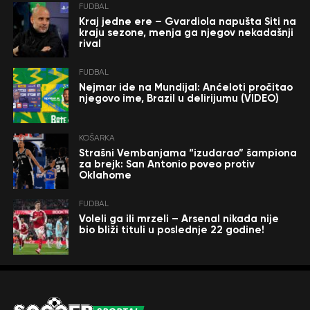
FUDBAL
Kraj jedne ere – Gvardiola napušta Siti na
kraju sezone, menja ga njegov nekadašnji
rival
FUDBAL
Nejmar ide na Mundijal: Anćeloti pročitao
njegovo ime, Brazil u delirijumu (VIDEO)
KOŠARKA
Strašni Vembanjama “izudarao” šampiona
za brejk: San Antonio poveo protiv
Oklahome
FUDBAL
Voleli ga ili mrzeli – Arsenal nikada nije
bio bliži tituli u poslednje 22 godine!