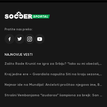
Pratite nas preko:
NAJNOVIJE VESTI
Zašto Rade Krunić ne igra za Srbiju? “Iako su mi obećali, niko me nije zvao…”
Kraj jedne ere – Gvardiola napušta Siti na kraju sezone, menja ga njegov nekadašnji rival
Nejmar ide na Mundijal: Anćeloti pročitao njegovo ime, Brazil u delirijumu (VIDEO)
Strašni Vembanjama “izudarao” šampiona za brejk: San Antonio poveo protiv Oklahome