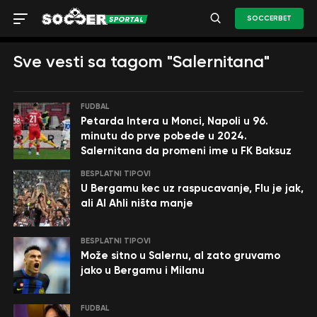
SOCCERBET
Sve vesti sa tagom "Salernitana"
FUDBAL
Petarda Intera u Monci, Napoli u 96.
minutu do prve pobede u 2024.
Salernitana da promeni ime u FK Baksuz
BESPLATNI TIPOVI
U Bergamu kec uz raspucavanje, Flu je jak,
ali Al Ahli ništa manje
BESPLATNI TIPOVI
Može sitno u Salernu, al zato gruvamo
jako u Bergamu i Milanu
FUDBAL