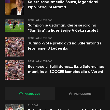
Salernitana smenila Souzu, legendarni
Pipo Inzagi preuzima
BESPLATNI TIPOVI
Šampion je uzdrman, derbi se igra na
“San Siru”, a lider Serije A čeka rasplet
BESPLATNI TIPOVI
Jurimo kvote preko dva na Salernitana i
Frozinone. U Lećeu iks
BESPLATNI TIPOVI
Bez keca u Italiji danas… Iks u Salernu nas
mami, kao i SOCCER kombinacija u Veroni
NAJNOVIJE
POPULARNE
FUDBAL