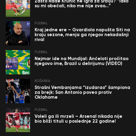
Zašto Rade Krunić ne igra za Srbiju? “Iako
su mi obećali, niko me nije zvao…”
FUDBAL
Kraj jedne ere – Gvardiola napušta Siti na
kraju sezone, menja ga njegov nekadašnji
rival
FUDBAL
Nejmar ide na Mundijal: Anćeloti pročitao
njegovo ime, Brazil u delirijumu (VIDEO)
KOŠARKA
Strašni Vembanjama “izudarao” šampiona
za brejk: San Antonio poveo protiv
Oklahome
FUDBAL
Voleli ga ili mrzeli – Arsenal nikada nije
bio bliži tituli u poslednje 22 godine!