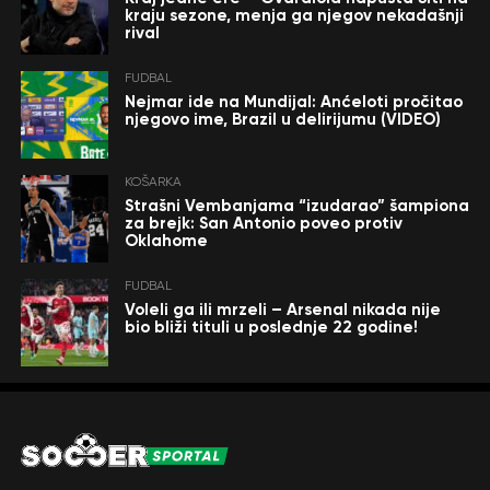
kraju sezone, menja ga njegov nekadašnji
rival
FUDBAL
Nejmar ide na Mundijal: Anćeloti pročitao
njegovo ime, Brazil u delirijumu (VIDEO)
KOŠARKA
Strašni Vembanjama “izudarao” šampiona
za brejk: San Antonio poveo protiv
Oklahome
FUDBAL
Voleli ga ili mrzeli – Arsenal nikada nije
bio bliži tituli u poslednje 22 godine!