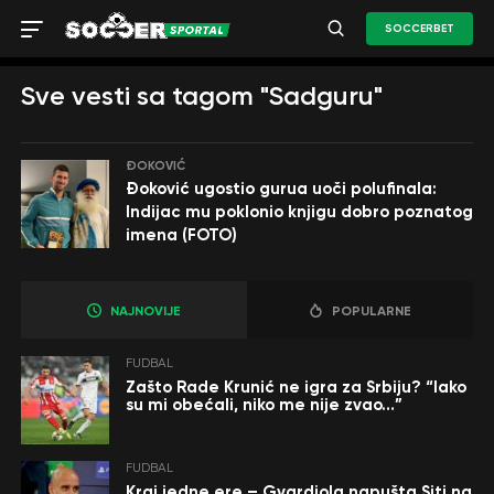
SOCCERBET
Sve vesti sa tagom "Sadguru"
ĐOKOVIĆ
Đoković ugostio gurua uoči polufinala:
Indijac mu poklonio knjigu dobro poznatog
imena (FOTO)
NAJNOVIJE
POPULARNE
FUDBAL
Zašto Rade Krunić ne igra za Srbiju? “Iako
su mi obećali, niko me nije zvao…”
FUDBAL
Kraj jedne ere – Gvardiola napušta Siti na