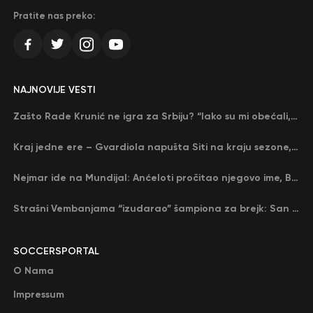
Pratite nas preko:
NAJNOVIJE VESTI
Zašto Rade Krunić ne igra za Srbiju? “Iako su mi obećali, niko me nije zvao…”
Kraj jedne ere – Gvardiola napušta Siti na kraju sezone, menja ga njegov nekadašnji rival
Nejmar ide na Mundijal: Anćeloti pročitao njegovo ime, Brazil u delirijumu (VIDEO)
Strašni Vembanjama “izudarao” šampiona za brejk: San Antonio poveo protiv Oklahome
SOCCERSPORTAL
O Nama
Impressum